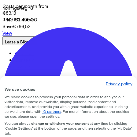
Costs per month from
Koningsweg
16
€83,13
3762 EC
Soest
Price
€3.495,00
Save
€766,52
View
Lease a Bike
About us
Our team
Contact
News
CSR
Privacy policy
FAQ
We use cookies
Security & Privacy
We place cookies to process your personal data in order to analyze our
visitor data, improve our website, display personalized content and
Proud partner of
advertisements, and provide you with a great website experience. In doing
so, we share data with
10 partners
. For more information about the cookies
we use, please open the settings.
You can always
change or withdraw your consent
at any time by clicking
'Cookie Settings' at the bottom of the page, and then selecting the 'My Data'
tab.