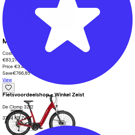
Merida
eSPRESSO CC 575
(2026)
Costs per month from
€83,21
Price
€3.499,00
Save
€766,85
View
Fietsvoordeelshop - Winkel Zeist
De Clomp
3212
3704 KB
Zeist