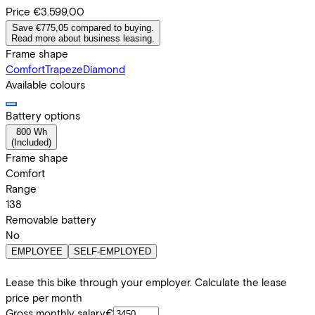
Price
€3.599,00
Save €775,05 compared to buying.
Read more about business leasing.
Frame shape
Comfort
Trapeze
Diamond
Available colours
Battery options
800 Wh
(
Included
)
Frame shape
Comfort
Range
138
Removable battery
No
EMPLOYEE
SELF-EMPLOYED
Lease this bike through your employer. Calculate the lease
price per month
Gross monthly salary
€