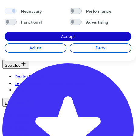
Necessary
Performance
We enable mobility
Functional
Advertising
CC33 Amersfoort
Employers
Accept
Self-employed
Leusderweg
92
Employees
Adjust
Deny
Bike shops
3817KC
Amersfoort
See also
Dealer locator
Lease a bike? Calculate your costs
Login
Bike brands
Gazelle
Cannondale
Roetz
Cervélo