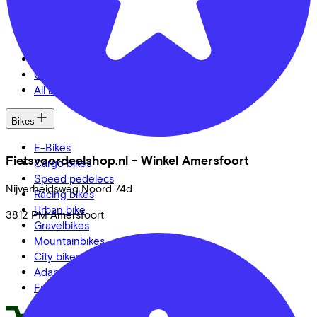
Kalkhoff
Urban Arrow
Veloretti
Van Raam
Cube
All brands
Bikes
E-Bikes
Fietsvoordeelshop.nl - Winkel Amersfoort
Cargo bikes
Speed pedelecs
Nijverheidsweg Noord
74d
Racing bikes
Urban bike
3812 PM
Amersfoort
Gravelbikes
Mountainbikes
City bikes
Adapted bikes
Full offer