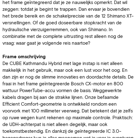
het frame geïntegreerd dat je ze nauwelijks opmerkt. Dat wil
zeggen: totdat je begint te trappen. Dan ervaar je bovendien
het brede bereik en de schakelprecisie van de 12 Shimano XT-
versnellingen. Of de goed doseerbare stopkracht van de
hydraulische vierzuigerremmen, ook van Shimano. In
combinatie met de complete uitrusting rest alleen nog de
vraag: waar gaat je volgende reis naartoe?
Frame omschrijving
De CUBE Kathmandu Hybrid met lage instap is niet alleen
makkelijk in het gebruik, maar ook een lust voor het oog. En
dan zijn er nog de slimme innovaties en doordachte details. De
fraai in het frame geïntegreerde Bosch CX-motor en 800
wattuur PowerTube-accu vormen de basis. Weggewerkte
kabels dragen bij aan de strakke lijnen. Onze befaamde
Efficient Comfort-geometrie is ontwikkeld rondom een
voorvork met 100 millimeter veerweg. Dat betekent dat je zelfs
op ruwe wegen kunt rekenen op maximale controle. Praktisch:
de UDH-achterpat is niet alleen degelijk, maar ook
toekomstbestendig. En dankzij de geïntegreerde IC 3.0-
bagagedrager kun je alles meenemen wat je voor je avonturen