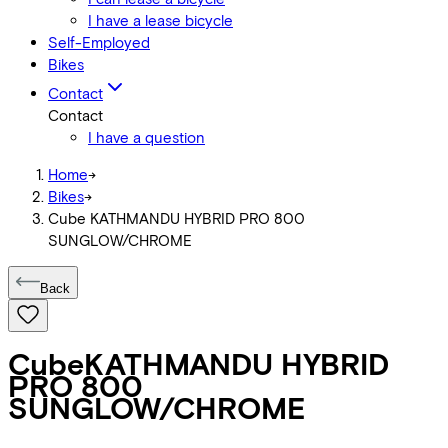
I have a lease bicycle
Self-Employed
Bikes
Contact
Contact
I have a question
Home
->
Bikes
->
Cube KATHMANDU HYBRID PRO 800
SUNGLOW/CHROME
Back
Cube
KATHMANDU HYBRID
PRO 800
SUNGLOW/CHROME