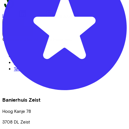
LinkedIn
Instagram
Facebook
English
Back to top
© Lease a Bike. All Rights Reserved.
Privacy statement
Cookie statement
Cookie settings
Terms of use
Banierhuis Zeist
Hoog Kanje
78
3708 DL
Zeist