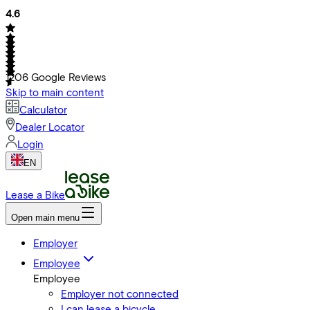
4.6
1206
Google Reviews
Skip to main content
Calculator
Dealer Locator
Login
EN
Lease a Bike
Open main menu
Employer
Employee
Employee
Employer not connected
I can lease a bicycle