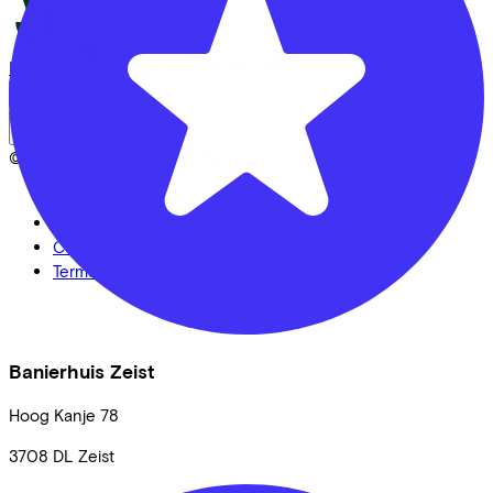
LinkedIn
Instagram
Facebook
English
Back to top
© Lease a Bike. All Rights Reserved.
Privacy statement
Cookie statement
Cookie settings
Terms of use
Banierhuis Zeist
Hoog Kanje
78
3708 DL
Zeist