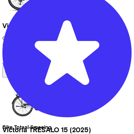
Victoria
Avyon 4
(2026)
Costs per month from
€89,87
Price
€3.799,00
Save
€809,14
View
Bike Totaal Smeeing
Victoria
TRESALO 15
(2025)