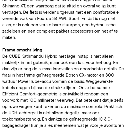
Shimano XT, een waarborg dat je altijd en overal veilig kunt
vertragen. De fiets is verder uitgerust met een comfortabele
verende vork van Fox: de 34 AWL Sport. En dat is nog niet
alles; er is ook een verstelbare stuurpen, een hydraulische
zadelpen en een compleet pakket accessoires om het af te
maken.
Frame omschrijving
De CUBE Kathmandu Hybrid met lage instap is niet alleen
makkelijk in het gebruik, maar ook een lust voor het oog. En
dan zijn er nog de slimme innovaties en doordachte details. De
fraai in het frame geïntegreerde Bosch CX-motor en 800
wattuur PowerTube-accu vormen de basis. Weggewerkte
kabels dragen bij aan de strakke lijnen. Onze befaamde
Efficient Comfort-geometrie is ontwikkeld rondom een
voorvork met 100 millimeter veerweg. Dat betekent dat je zelfs
op ruwe wegen kunt rekenen op maximale controle. Praktisch:
de UDH-achterpat is niet alleen degelijk, maar ook
toekomstbestendig. En dankzij de geïntegreerde IC 3.0-
bagagedrager kun je alles meenemen wat je voor je avonturen