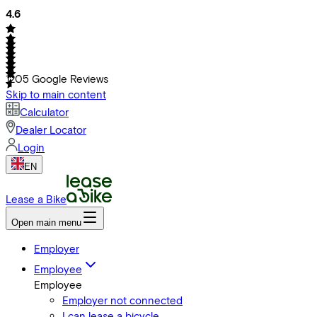
4.6
1205
Google Reviews
Skip to main content
Calculator
Dealer Locator
Login
EN
Lease a Bike
Open main menu
Employer
Employee
Employee
Employer not connected
I can lease a bicycle