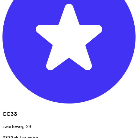
CC33
zwarteweg
29
3833ak
Leusden