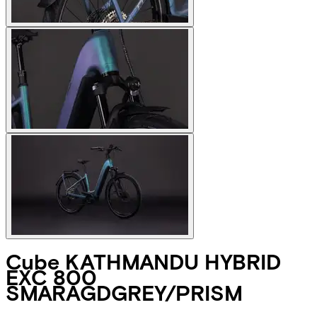
Cube
KATHMANDU HYBRID
EXC 800
SMARAGDGREY/PRISM