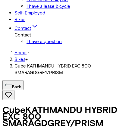
I have a lease bicycle
Self-Employed
Bikes
Contact
Contact
I have a question
Home
->
Bikes
->
Cube KATHMANDU HYBRID EXC 800
SMARAGDGREY/PRISM
Back
Cube
KATHMANDU HYBRID
EXC 800
SMARAGDGREY/PRISM