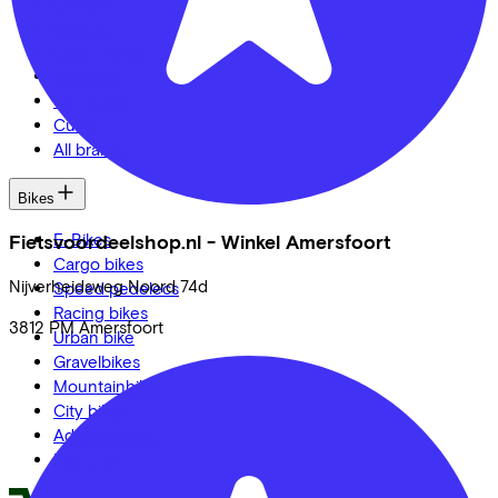
Cervélo
Kalkhoff
Urban Arrow
Veloretti
Van Raam
Cube
All brands
Bikes
E-Bikes
Fietsvoordeelshop.nl - Winkel Amersfoort
Cargo bikes
Nijverheidsweg Noord
74d
Speed pedelecs
Racing bikes
3812 PM
Amersfoort
Urban bike
Gravelbikes
Mountainbikes
City bikes
Adapted bikes
Full offer