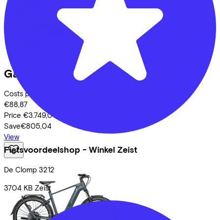
Gazelle
Grenoble C8+
(2025)
Costs per month from
€88,87
Price
€3.749,00
Save
€805,04
View
Fietsvoordeelshop - Winkel Zeist
De Clomp
3212
3704 KB
Zeist