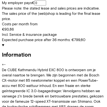
My employer pays
€
Please note: the stated lease and sales prices are indicative.
The sales price of the (web)shop is leading for the final lease
price.
Costs per month from
€93,86
Incl. Service & insurance package
Expected purchase price after 36 months:
€799,80
Information
+
−
De CUBE Kathmandu Hybrid EXC 800 is ontworpen om je
overal naartoe te brengen. We zijn begonnen met de Bosch
CX-motor met 85 newtonmeter koppel en een PowerTube-
accu met 800 wattuur inhoud. En een fraaie en sterke
geïntegreerde IC 3.0-bagagedrager. Vervolgens hebben we
vanwege z'n brede bereik en betrouwbare prestaties, gekozen
voor de fameuze 12-speed XT-transmissie van Shimano. Ook
de hydraulische schijfremmen met ABS dragen de naam