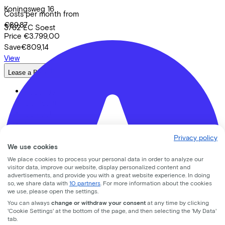
Koningsweg
16
Costs per month from
€89,87
3762 EC
Soest
Price
€3.799,00
Save
€809,14
View
Lease a Bike
About us
Our team
Contact
News
CSR
Privacy policy
FAQ
We use cookies
Security & Privacy
We place cookies to process your personal data in order to analyze our
visitor data, improve our website, display personalized content and
Proud partner of
advertisements, and provide you with a great website experience. In doing
so, we share data with
10 partners
. For more information about the cookies
we use, please open the settings.
You can always
change or withdraw your consent
at any time by clicking
'Cookie Settings' at the bottom of the page, and then selecting the 'My Data'
tab.