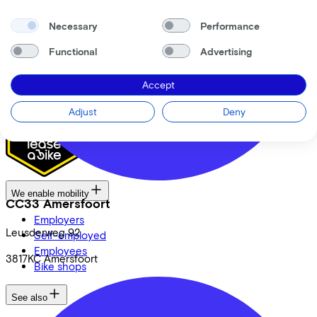
CSR
Necessary
Performance
FAQ
Security & Privacy
Functional
Advertising
Proud partner of
Accept
Adjust
Deny
We enable mobility
CC33 Amersfoort
Employers
Leusderweg
92
Self-employed
Employees
3817KC
Amersfoort
Bike shops
See also