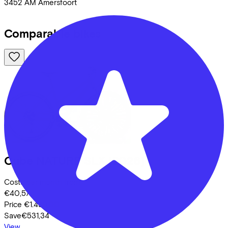
3452 AM
Amersfoort
Comparable bikes
Cube
NATURE SLX
(2026)
Costs per month from
€40,57
Price
€1.499,00
Save
€531,34
View