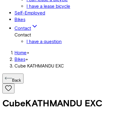
I have a lease bicycle
Self-Employed
Bikes
Contact
Contact
I have a question
Home
->
Bikes
->
Cube KATHMANDU EXC
Back
Cube
KATHMANDU EXC