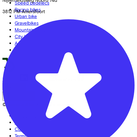
Speed pedelecs
Racing bikes
3812 PM
Amersfoort
Urban bike
Gravelbikes
Mountainbikes
City bikes
Adapted bikes
Full offer
LinkedIn
Instagram
Facebook
English
Back to top
© Lease a Bike. All Rights Reserved.
Privacy statement
Cookie statement
Cookie settings
Terms of use