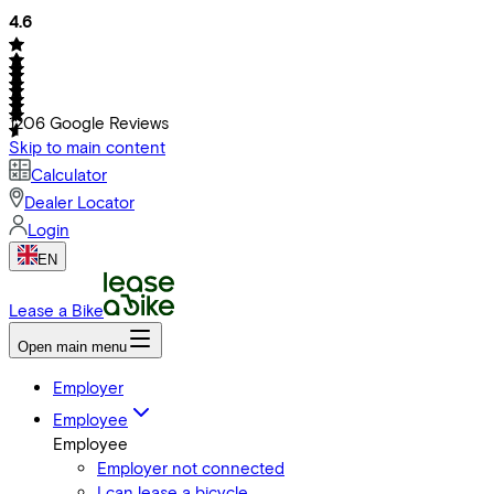
4.6
1206
Google Reviews
Skip to main content
Calculator
Dealer Locator
Login
EN
Lease a Bike
Open main menu
Employer
Employee
Employee
Employer not connected
I can lease a bicycle