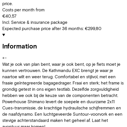
price.
Costs per month from
€40,57
Incl. Service & insurance package
Expected purchase price after 36 months:
€299,80
Information
+
−
Wat je ook van plan bent, waar je ook bent, op je fiets moet je
kunnen vertrouwen. De Kathmandu EXC brengt je waar je
naartoe wilt en weer terug. Comfortabel en stijlvol, met een
fraaie geïntegreerde bagagedrager. Fraai en sterk; het frame is
grondig getest in ons eigen testlab. Dezelfde zorgvuldigheid
hebben we ook bij de keuze van de componenten betracht.
Powerhouse Shimano levert de soepele en duurzame 2x11
Cues-transmissie, de krachtige hydraulische schijfremmen en
de naafdynamo. Een luchtgeveerde Suntour-voorvork en een
stevige achterstandaard maken het geheel af. Laat het
avontuur maar komen!