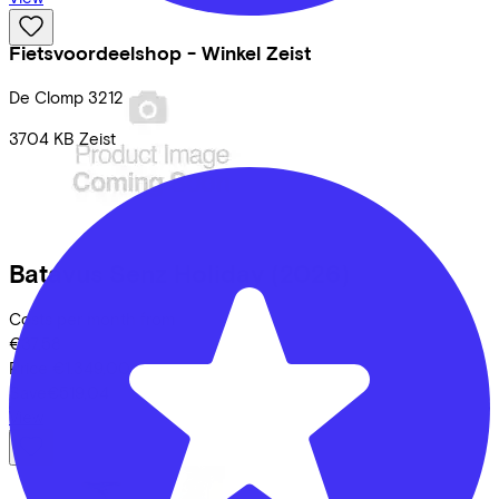
Fietsvoordeelshop - Winkel Zeist
De Clomp
3212
3704 KB
Zeist
Batavus
Senz Holiday
(2026)
Costs per month from
€37,58
Price
€1.349,00
Save
€519,04
View