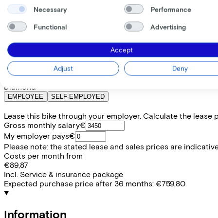
Cube
AGREE C:62 RACE GL
Necessary
Performance
Functional
Advertising
Price
€3.799,00
Save €809,14 compared to buying.
Read more about business leasing.
Accept
Available colours
Adjust
Deny
Frame shape
Diamond
EMPLOYEE
SELF-EMPLOYED
Lease this bike through your employer. Calculate the lease 
Gross monthly salary
€
My employer pays
€
Please note: the stated lease and sales prices are indicative.
Costs per month from
€89,87
Incl. Service & insurance package
Expected purchase price after 36 months:
€759,80
Information