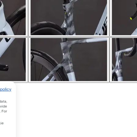
policy
data,
ovide
. For
kie