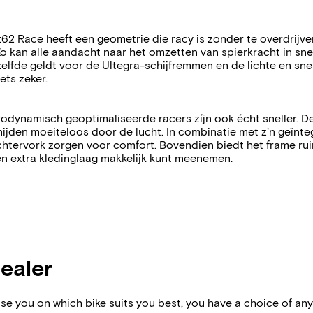
 Race heeft een geometrie die racy is zonder te overdrijven
Zo kan alle aandacht naar het omzetten van spierkracht in sne
zelfde geldt voor de Ultegra-schijfremmen en de lichte en s
ets zeker.
 aerodynamisch geoptimaliseerde racers zíjn ook écht sneller. 
ijden moeiteloos door de lucht. In combinatie met z'n geïnteg
htervork zorgen voor comfort. Bovendien biedt het frame rui
n extra kledinglaag makkelijk kunt meenemen.
dealer
vise you on which bike suits you best, you have a choice of any