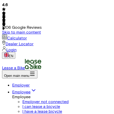
4.6
1206
Google Reviews
Skip to main content
Calculator
Dealer Locator
Login
EN
Lease a Bike
Open main menu
Employer
Employee
Employee
Employer not connected
I can lease a bicycle
I have a lease bicycle