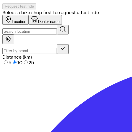
Request test ride
Select a bike shop first to request a test ride
Location
Dealer name
Distance (km)
5
10
25