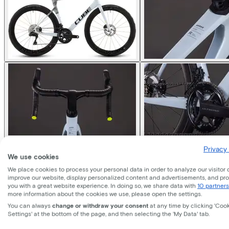
Privacy 
We use cookies
We place cookies to process your personal data in order to analyze our visitor 
improve our website, display personalized content and advertisements, and pr
you with a great website experience. In doing so, we share data with
10 partners
more information about the cookies we use, please open the settings.
You can always
change or withdraw your consent
at any time by clicking 'Coo
Settings' at the bottom of the page, and then selecting the 'My Data' tab.