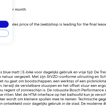
price per month
 The sales price of the (web)shop is leading for the final lease
 blue matt ¦ E-bike voor dagelijks gebruik en vrije tijd. De Tre
natuur vergezelt. Met zijn StVZO-conforme uitrusting en Schw
 het nu gaat om boodschappen, een werktas of een picknickman
n, terwijl de verstelbare stuurpen en het offset stuur een 
 het nu regent of zonneschijn is. De robuuste Bosch Performa
e ritten. Met de HTM-interface op het balhoofd kun je versch
ker wordt om kleinere spullen mee te nemen. Technische geg
jn ontwikkeld voor dagelijks gebruik in de stad. De moderne 4