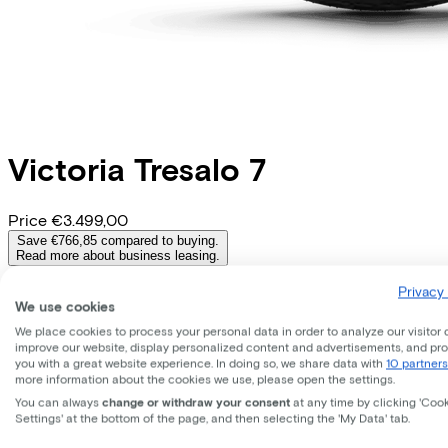
Victoria
Tresalo 7
Price
€3.499,00
Save €766,85 compared to buying.
Read more about business leasing.
Available colours
Privacy 
We use cookies
Battery options
We place cookies to process your personal data in order to analyze our visitor 
540 Wh
improve our website, display personalized content and advertisements, and pr
(
Included
)
you with a great website experience. In doing so, we share data with
10 partners
Frame shape
more information about the cookies we use, please open the settings.
Diamond
You can always
change or withdraw your consent
at any time by clicking 'Coo
Removable battery
Settings' at the bottom of the page, and then selecting the 'My Data' tab.
Yes
EMPLOYEE
SELF-EMPLOYED