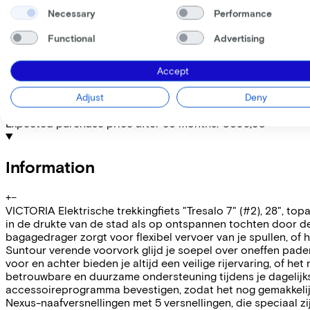
Necessary
Performance
Lease this bike through your employer. Calculate the lease 
Functional
Advertising
Gross monthly salary
€
My employer pays
€
Please note: the stated lease and sales prices are indicative.
Accept
Costs per month from
€83,21
Adjust
Deny
Incl. Service & insurance package
Expected purchase price after 36 months:
€699,80
Information
+
−
VICTORIA Elektrische trekkingfiets "Tresalo 7" (#2), 28", topas
in de drukte van de stad als op ontspannen tochten door de 
bagagedrager zorgt voor flexibel vervoer van je spullen, of
Suntour verende voorvork glijd je soepel over oneffen pade
voor en achter bieden je altijd een veilige rijervaring, of
betrouwbare en duurzame ondersteuning tijdens je dagelijks
accessoireprogramma bevestigen, zodat het nog gemakkelij
Nexus-naafversnellingen met 5 versnellingen, die speciaal zi