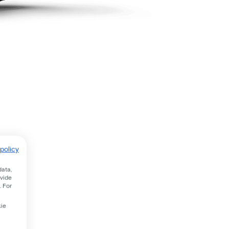
policy
data,
ovide
. For
kie