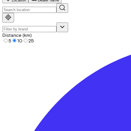
Location
Dealer name
Distance (km)
5
10
25