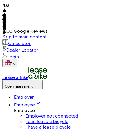
4.6
1206
Google Reviews
Skip to main content
Calculator
Dealer Locator
Login
EN
Lease a Bike
Open main menu
Employer
Employee
Employee
Employer not connected
I can lease a bicycle
I have a lease bicycle