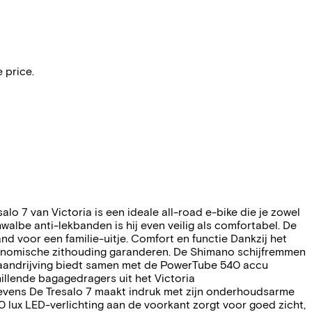
 price.
salo 7 van Victoria is een ideale all-road e-bike die je zowel
albe anti-lekbanden is hij even veilig als comfortabel. De
d voor een familie-uitje. Comfort en functie Dankzij het
ergonomische zithouding garanderen. De Shimano schijfremmen
nce aandrijving biedt samen met de PowerTube 540 accu
illende bagagedragers uit het Victoria
evens De Tresalo 7 maakt indruk met zijn onderhoudsarme
0 lux LED-verlichting aan de voorkant zorgt voor goed zicht,