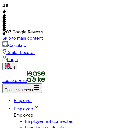
4.6
1207
Google Reviews
Skip to main content
Calculator
Dealer Locator
Login
EN
Lease a Bike
Open main menu
Employer
Employee
Employee
Employer not connected
I can lease a bicycle