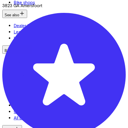
Bike shops
3823 GA
Amersfoort
See also
Dealer locator
Lease a bike? Calculate your costs
Login
Bike brands
Gazelle
Cannondale
Roetz
Cervélo
Kalkhoff
Urban Arrow
Veloretti
Van Raam
Cube
All brands