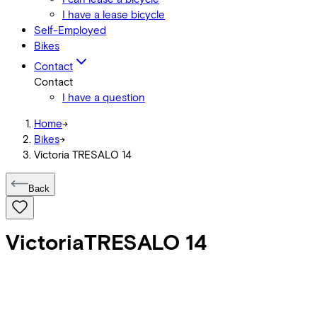
I have a lease bicycle
Self-Employed
Bikes
Contact
Contact
I have a question
Home
->
Bikes
->
Victoria TRESALO 14
Back
Victoria
TRESALO 14