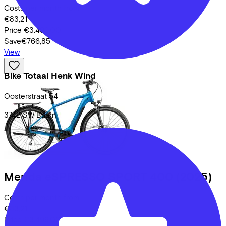
Costs per month from
€83,21
Price
€3.499,00
Save
€766,85
View
Bike Totaal Henk Wind
Oosterstraat
54
3742 SW
Baarn
Merida
eSPRESSO SPORT 400
(2025)
Costs per month from
€83,21
Price
€3.499,00