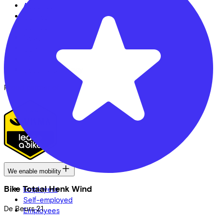
About us
Our team
Contact
News
CSR
FAQ
Security & Privacy
Proud partner of
We enable mobility
Bike Totaal Henk Wind
Employers
Self-employed
De Beurs
21
Employees