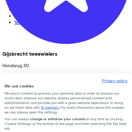
Privacy statement
Cookie statement
Cookie settings
Terms of use
Gijsbrecht tweewielers
Hondsrug
30
3524 BP
Utrecht
Privacy policy
We use cookies
We place cookies to process your personal data in order to analyze our
visitor data, improve our website, display personalized content and
advertisements, and provide you with a great website experience. In doing
so, we share data with
10 partners
. For more information about the cookies
we use, please open the settings.
You can always
change or withdraw your consent
at any time by clicking
'Cookie Settings' at the bottom of the page, and then selecting the 'My Data'
tab.