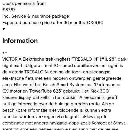
Costs per month from
€87,87
Incl. Service & insurance package
Expected purchase price after 36 months:
€739,80
Information
+
−
VICTORIA Elektrische trekkingfiets "TRESALO 14" (#1), 28", dark
night matt ¦ Uitgerust met 10-speed derailleurversnellingen is
de Victoria TRESALO 14 een solide toer- en alledaagse
elektrische fiets met een modern ontwerp en geïntegreerde
accu. Hier wordt het Bosch Smart System met 'Performance
CX' motor en 'PowerTube 625' gebruikt. Het 'Kiox 300'
kleurendisplay, dat zelfs in het donker 1A leesbaar is, geeft
nuttige informatie over de huidige gereden route. Als de
beschikbare informatie niet voldoende is, kunnen extra
functies worden verkregen via de gratis eFlow app. In
combinatie met andere navigatie-apps, zoals Komoot of Strava,
zorgt dit voor een geheel nieuwe rijervaring met de nieuwe