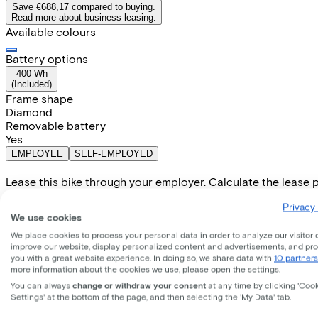
Save €688,17 compared to buying.
Read more about business leasing.
Available colours
Battery options
400 Wh
(
Included
)
Frame shape
Diamond
Removable battery
Yes
EMPLOYEE
SELF-EMPLOYED
Lease this bike through your employer. Calculate the lease 
Gross monthly salary
€
Privacy 
My employer pays
€
We use cookies
Please note: the stated lease and sales prices are indicative.
We place cookies to process your personal data in order to analyze our visitor 
Costs per month from
improve our website, display personalized content and advertisements, and pr
€70,11
you with a great website experience. In doing so, we share data with
10 partners
Incl. Service & insurance package
more information about the cookies we use, please open the settings.
Expected purchase price after 36 months:
€579,80
You can always
change or withdraw your consent
at any time by clicking 'Coo
Settings' at the bottom of the page, and then selecting the 'My Data' tab.