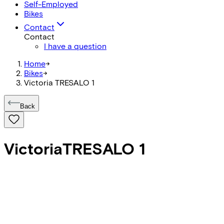
Self-Employed
Bikes
Contact
Contact
I have a question
Home
->
Bikes
->
Victoria TRESALO 1
Back
Victoria
TRESALO 1