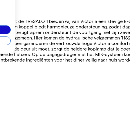
ey ¦ Met de TRESALO 1 bieden wij van Victoria een stevige E-b
et 50 Nm koppel biedt harmonieuze ondersteuning, zodat dagel
af met terugtraprem ondersteunt de voortgang met zijn zeve
n het algemeen. Hier komen de hydraulische velgremmen 'HS2
 zadelpen garanderen de vertrouwde hoge Victoria comforts
og even de deur uit moet, zorgt de heldere koplamp dat je goe
pkomende fietsers. Op de bagagedrager met het MIK-systeem 
tbrekende ingrediënten voor het diner veilig naar huis word