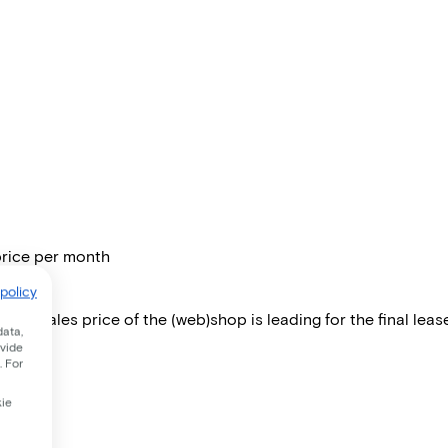
price per month
policy
 The sales price of the (web)shop is leading for the final lease
data,
ovide
. For
kie