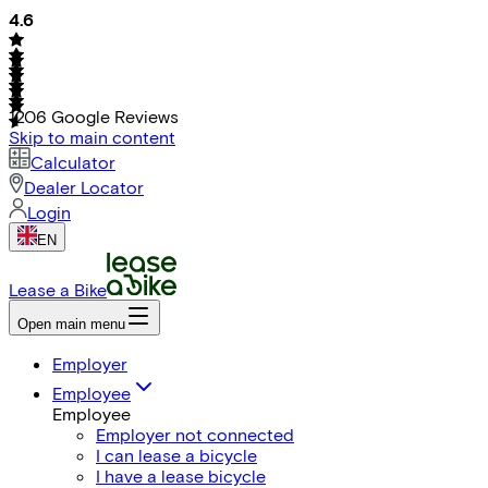
4.6
1206
Google Reviews
Skip to main content
Calculator
Dealer Locator
Login
EN
Lease a Bike
Open main menu
Employer
Employee
Employee
Employer not connected
I can lease a bicycle
I have a lease bicycle