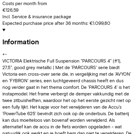
Costs per month from
€126,59
Incl. Service & insurance package
Expected purchase price after 36 months:
€1.099,80
Information
+
−
VICTORIA Elektrische Full Suspension "PARCOURS 4" (#1),
27,5", good grey metallic ¦ Met de 'PARCOURS' serie biedt
Victoria een cross-over serie die, in vergelijking met de 'AVYON'
en 'FYBRON' series, een luchtgeveerd chassis heeft en dus
nog verder gaat in het thema comfort. De 'PARCOURS 4' is het
instapmodel. Het frame verbergt de demper vakkundig met de
twee zitbuishelften, waardoor het op het eerste gezicht niet op
een fully lijkt. Het kapje voor het verwijderen van de Accu's
'PowerTube 625' bevindt zich ook op de onderbuis. De batterij
kan dus moeiteloos van bovenaf worden verwijderd. Als
alternatief kan de accu in de fiets worden opgeladen - wat
natuurlijk ook werkt en je hoeft hem dan niet te verwijderen. De