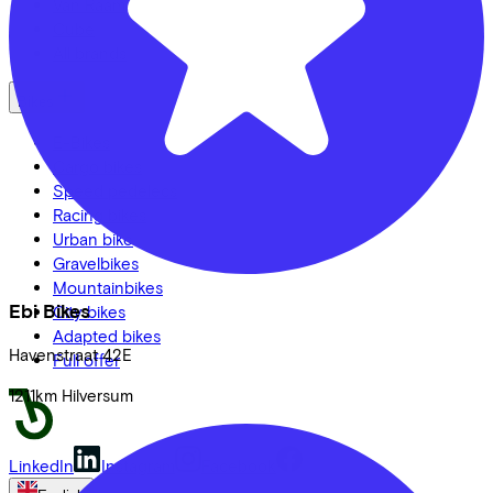
Van Raam
Cube
All brands
Bikes
E-Bikes
Cargo bikes
Speed pedelecs
Racing bikes
Urban bike
Gravelbikes
Mountainbikes
Ebi Bikes
City bikes
Adapted bikes
Havenstraat
42E
Full offer
1211km
Hilversum
LinkedIn
Instagram
Facebook