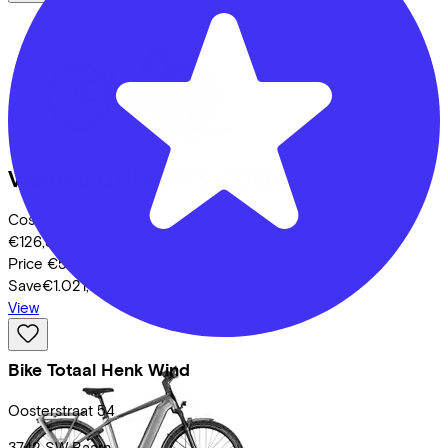
Victoria
UTILYON 3
(2025)
Costs per month from
€126,59
Price
€5.499,00
Save
€1.021,87
View
Bike Totaal Henk Wind
Oosterstraat
54
3742 SW
Baarn