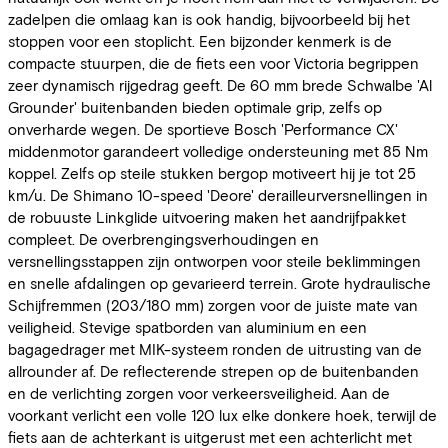
zadelpen die omlaag kan is ook handig, bijvoorbeeld bij het
stoppen voor een stoplicht. Een bijzonder kenmerk is de
compacte stuurpen, die de fiets een voor Victoria begrippen
zeer dynamisch rijgedrag geeft. De 60 mm brede Schwalbe 'Al
Grounder' buitenbanden bieden optimale grip, zelfs op
onverharde wegen. De sportieve Bosch 'Performance CX'
middenmotor garandeert volledige ondersteuning met 85 Nm
koppel. Zelfs op steile stukken bergop motiveert hij je tot 25
km/u. De Shimano 10-speed 'Deore' derailleurversnellingen in
de robuuste Linkglide uitvoering maken het aandrijfpakket
compleet. De overbrengingsverhoudingen en
versnellingsstappen zijn ontworpen voor steile beklimmingen
en snelle afdalingen op gevarieerd terrein. Grote hydraulische
Schijfremmen (203/180 mm) zorgen voor de juiste mate van
veiligheid. Stevige spatborden van aluminium en een
bagagedrager met MIK-systeem ronden de uitrusting van de
allrounder af. De reflecterende strepen op de buitenbanden
en de verlichting zorgen voor verkeersveiligheid. Aan de
voorkant verlicht een volle 120 lux elke donkere hoek, terwijl de
fiets aan de achterkant is uitgerust met een achterlicht met