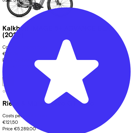
Kalkhoff
IMAGE 5+ ADVANCE BLX
(2025)
Costs per month from
€126,59
Price
€5.499,00
Save
€1.021,87
View
Riese & Müller
Nevo GT vario
Costs per month from
€121,50
Price
€5.289,00