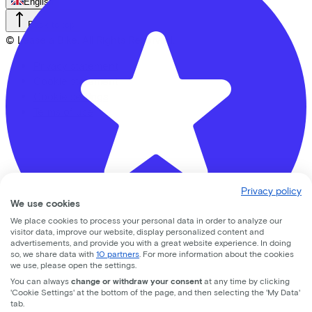
English
Back to top
© Lease a Bike. All Rights Reserved.
Privacy statement
Cookie statement
Cookie settings
Terms of use
Privacy policy
We use cookies
We place cookies to process your personal data in order to analyze our
visitor data, improve our website, display personalized content and
advertisements, and provide you with a great website experience. In doing
so, we share data with
10 partners
. For more information about the cookies
we use, please open the settings.
Gijsbrecht tweewielers
You can always
change or withdraw your consent
at any time by clicking
'Cookie Settings' at the bottom of the page, and then selecting the 'My Data'
tab.
Hondsrug
30