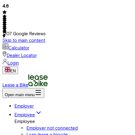
4.6
1207
Google Reviews
Skip to main content
Calculator
Dealer Locator
Login
EN
Lease a Bike
Open main menu
Employer
Employee
Employee
Employer not connected
I can lease a bicycle