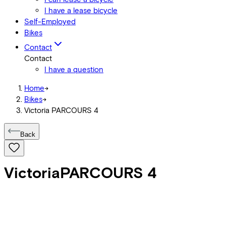
I have a lease bicycle
Self-Employed
Bikes
Contact
Contact
I have a question
Home
->
Bikes
->
Victoria PARCOURS 4
Back
Victoria
PARCOURS 4