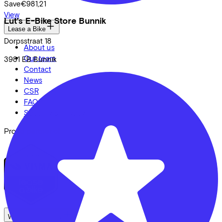
Save
€981,21
View
Lut's E-Bike Store Bunnik
Lease a Bike
Dorpsstraat
18
About us
Our team
3981 EB
Bunnik
Contact
News
CSR
FAQ
Security & Privacy
Proud partner of
We enable mobility