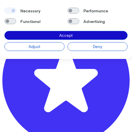
3524 BP
Utrecht
Necessary
Performance
Functional
Advertising
Accept
Adjust
Deny