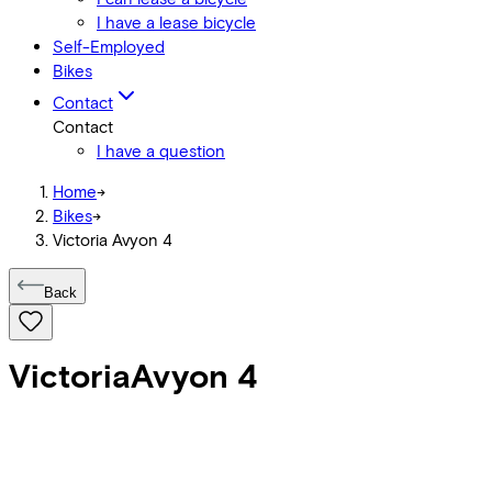
I have a lease bicycle
Self-Employed
Bikes
Contact
Contact
I have a question
Home
->
Bikes
->
Victoria Avyon 4
Back
Victoria
Avyon 4