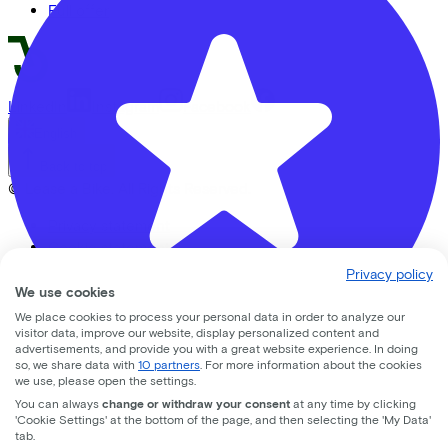
Full offer
LinkedIn
Instagram
Facebook
English
Back to top
© Lease a Bike. All Rights Reserved.
Privacy statement
Cookie statement
Cookie settings
Privacy policy
Terms of use
We use cookies
We place cookies to process your personal data in order to analyze our
visitor data, improve our website, display personalized content and
advertisements, and provide you with a great website experience. In doing
so, we share data with
10 partners
. For more information about the cookies
we use, please open the settings.
Gijsbrecht tweewielers
You can always
change or withdraw your consent
at any time by clicking
'Cookie Settings' at the bottom of the page, and then selecting the 'My Data'
Hondsrug
30
tab.