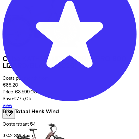
Cube
KATHMANDU HYBRID PRO 800
LIZARD/BLACK
(2026)
Costs per month from
€85,20
Price
€3.599,00
Save
€775,05
View
Bike Totaal Henk Wind
Oosterstraat
54
3742 SW
Baarn