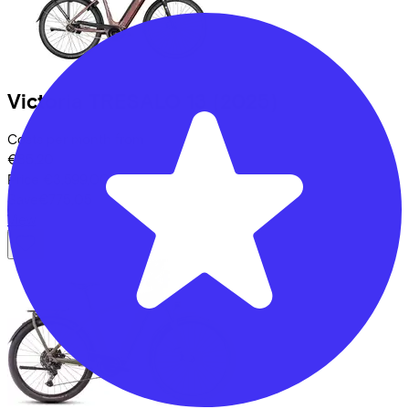
Victoria
TRESALO 13
(2025)
Costs per month from
€85,20
Price
€3.599,00
Save
€775,05
View