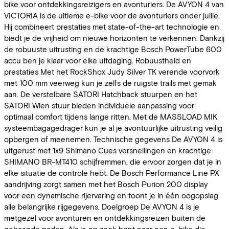
bike voor ontdekkingsreizigers en avonturiers. De AVYON 4 van
VICTORIA is de ultieme e-bike voor de avonturiers onder jullie.
Hij combineert prestaties met state-of-the-art technologie en
biedt je de vrijheid om nieuwe horizonten te verkennen. Dankzij
de robuuste uitrusting en de krachtige Bosch PowerTube 600
accu ben je klaar voor elke uitdaging. Robuustheid en
prestaties Met het RockShox Judy Silver TK verende voorvork
met 100 mm veerweg kun je zelfs de ruigste trails met gemak
aan. De verstelbare SATORI Hatchback stuurpen en het
SATORI Wien stuur bieden individuele aanpassing voor
optimaal comfort tijdens lange ritten. Met de MASSLOAD MIK
systeembagagedrager kun je al je avontuurlijke uitrusting veilig
opbergen of meenemen. Technische gegevens De AVYON 4 is
uitgerust met 1x9 Shimano Cues versnellingen en krachtige
SHIMANO BR-MT410 schijfremmen, die ervoor zorgen dat je in
elke situatie de controle hebt. De Bosch Performance Line PX
aandrijving zorgt samen met het Bosch Purion 200 display
voor een dynamische rijervaring en toont je in één oogopslag
alle belangrijke rijgegevens. Doelgroep De AVYON 4 is je
metgezel voor avonturen en ontdekkingsreizen buiten de
gebaande paden. Als je op zoek bent naar een e-bike die