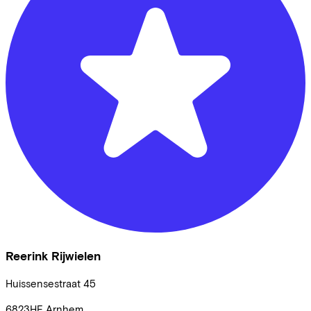
Reerink Rijwielen
Huissensestraat
45
6823HE
Arnhem