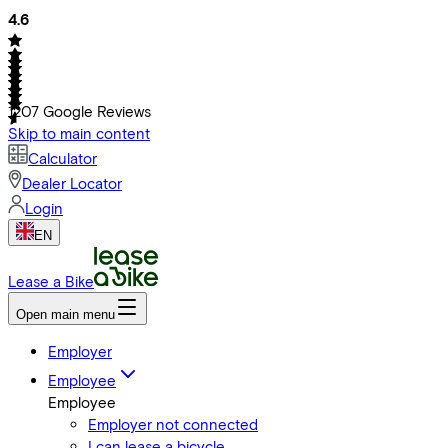
4.6
1207
Google Reviews
Skip to main content
Calculator
Dealer Locator
Login
EN
Lease a Bike
Open main menu
Employer
Employee
Employee
Employer not connected
I can lease a bicycle