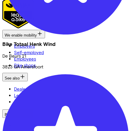
We enable mobility
Bike Totaal Henk Wind
Employers
Self-employed
De Beurs
21
Employees
Bike shops
3823 GA
Amersfoort
See also
Dealer locator
Lease a bike? Calculate your costs
Login
Bike brands
Gazelle