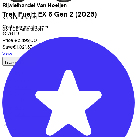
Rijwielhandel Van Hoeijen
Trek
Fuel+ EX 8 Gen 2
(2026)
Krommestraat
61
Costs per month from
3811 CB
Amersfoort
€126,59
Price
€5.499,00
Save
€1.021,87
View
Lease a Bike
About us
Our team
Contact
News
CSR
FAQ
Security & Privacy
Proud partner of