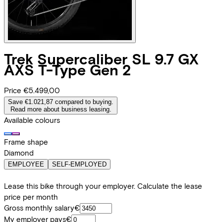
Trek
Supercaliber SL 9.7 GX
AXS T-Type Gen 2
Price
€5.499,00
Save €1.021,87 compared to buying.
Read more about business leasing.
Available colours
Frame shape
Diamond
EMPLOYEE
SELF-EMPLOYED
Lease this bike through your employer. Calculate the lease
price per month
Gross monthly salary
€
My employer pays
€