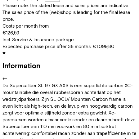
Please note: the stated lease and sales prices are indicative.
The sales price of the (web)shop is leading for the final lease
price.
Costs per month from
€126,59
Incl. Service & insurance package
Expected purchase price after 36 months:
€1.099,80
Information
+
−
De Supercaliber SL 9.7 GX AXS is een superlichte carbon XC-
mountainbike die overal rubbersporen achterlaat op het
wedstrijdparkoers. Zijn SL OCLV Mountain Carbon frame is
even licht als high-tech, en de layup van hoogwaardig carbon
zorgt voor optimale stijfheid zonder extra gewicht. Xc-
parcoursen worden almaar veeleisender en daarom heeft deze
Supercaliber een 110 mm voorvork en 80 mm IsoStrut
achtervering: comfortabel racen zonder aan trapefficiëntie in te