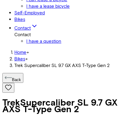
I have a lease bicycle
Self-Employed
Bikes
Contact
Contact
I have a question
Home
->
Bikes
->
Trek Supercaliber SL 9.7 GX AXS T-Type Gen 2
Back
Trek
Supercaliber SL 9.7 GX
AXS T-Type Gen 2