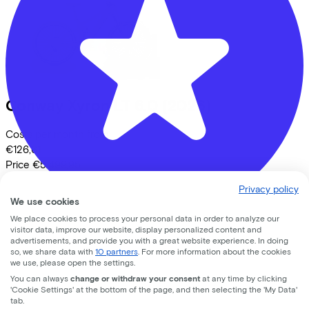
Conway
Xyron LT 6.0
(2026)
Costs per month from
€126,61
Price
€5.499,95
Save
€1.021,95
Privacy policy
View
We use cookies
We place cookies to process your personal data in order to analyze our
visitor data, improve our website, display personalized content and
Trek Bicycle Amersfoort
advertisements, and provide you with a great website experience. In doing
so, we share data with
10 partners
. For more information about the cookies
we use, please open the settings.
Eemplein
100
You can always
change or withdraw your consent
at any time by clicking
'Cookie Settings' at the bottom of the page, and then selecting the 'My Data'
3812EA
Amersfoort
tab.