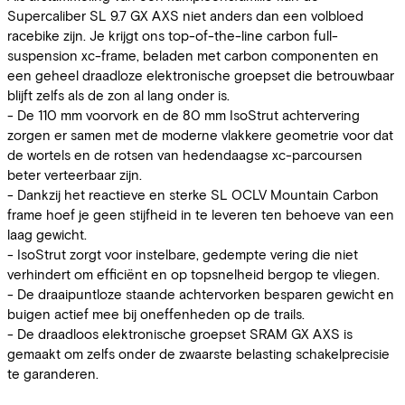
Supercaliber SL 9.7 GX AXS niet anders dan een volbloed
racebike zijn. Je krijgt ons top-of-the-line carbon full-
suspension xc-frame, beladen met carbon componenten en
een geheel draadloze elektronische groepset die betrouwbaar
blijft zelfs als de zon al lang onder is.
- De 110 mm voorvork en de 80 mm IsoStrut achtervering
zorgen er samen met de moderne vlakkere geometrie voor dat
de wortels en de rotsen van hedendaagse xc-parcoursen
beter verteerbaar zijn.
- Dankzij het reactieve en sterke SL OCLV Mountain Carbon
frame hoef je geen stijfheid in te leveren ten behoeve van een
laag gewicht.
- IsoStrut zorgt voor instelbare, gedempte vering die niet
verhindert om efficiënt en op topsnelheid bergop te vliegen.
- De draaipuntloze staande achtervorken besparen gewicht en
buigen actief mee bij oneffenheden op de trails.
- De draadloos elektronische groepset SRAM GX AXS is
gemaakt om zelfs onder de zwaarste belasting schakelprecisie
te garanderen.