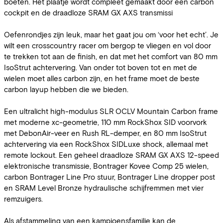
boeten. Het plaatje wordt compleet gemaakt door een carbon
cockpit en de draadloze SRAM GX AXS transmissi
Oefenrondjes zijn leuk, maar het gaat jou om ‘voor het echt’. Je
wilt een crosscountry racer om bergop te vliegen en vol door
te trekken tot aan de finish, en dat met het comfort van 80 mm
IsoStrut achtervering. Van onder tot boven tot en met de
wielen moet alles carbon zijn, en het frame moet de beste
carbon layup hebben die we bieden.
Een ultralicht high-modulus SLR OCLV Mountain Carbon frame
met moderne xc-geometrie, 110 mm RockShox SID voorvork
met DebonAir-veer en Rush RL-demper, en 80 mm IsoStrut
achtervering via een RockShox SIDLuxe shock, allemaal met
remote lockout. Een geheel draadloze SRAM GX AXS 12-speed
elektronische transmissie, Bontrager Kovee Comp 25 wielen,
carbon Bontrager Line Pro stuur, Bontrager Line dropper post
en SRAM Level Bronze hydraulische schijfremmen met vier
remzuigers.
Als afstammeling van een kampioensfamilie kan de