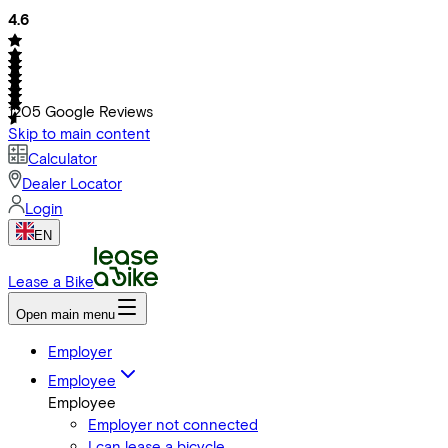
4.6
1205
Google Reviews
Skip to main content
Calculator
Dealer Locator
Login
EN
Lease a Bike
Open main menu
Employer
Employee
Employee
Employer not connected
I can lease a bicycle