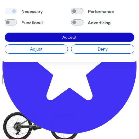
Necessary
Performance
Functional
Advertising
Trek
Fuel EX 9 Eagle 90 Gen 7
(2026)
Accept
Costs per month from
Adjust
Deny
€126,59
Price
€5.499,00
Save
€1.021,87
View