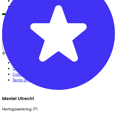
Adapted bikes
Full offer
LinkedIn
Instagram
Facebook
English
Back to top
© Lease a Bike. All Rights Reserved.
Privacy statement
Cookie statement
Cookie settings
Terms of use
Mantel Utrecht
Hertogswetering
171