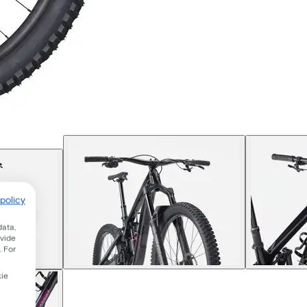
policy
data,
ovide
. For
kie