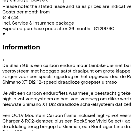
Please note: the stated lease and sales prices are indicative.
Costs per month from
€147,44
Incl. Service & insurance package
Expected purchase price after 36 months:
€1.299,80
Information
+
−
De Slash 9.8 is een carbon enduro mountainbike die niet b
veersysteem met hooggeplaatst draaipunt om grote klappen t
zorgen voor een speels rijgedrag en het opgewaardeerde Rock
Shimano XT Di2 12-speed draadloze groepset ultraso
Je wilt een carbon endurofiets waarmee je beestachtig tekeer
high-pivot veersysteem en heel veel veerweg om dikke wortel
nieuwste Shimano XT Di2 draadloze schakelsysteem dat zelfs
Een OCLV Mountain Carbon frame inclusief high-pivot veer
Charger 3 RC2-demper, plus een RockShox Vivid Select+ a
de afdaling terug bergop te klimmen, een Bontrager Line d