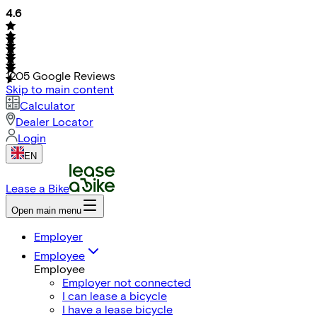
4.6
1205
Google Reviews
Skip to main content
Calculator
Dealer Locator
Login
EN
Lease a Bike
Open main menu
Employer
Employee
Employee
Employer not connected
I can lease a bicycle
I have a lease bicycle