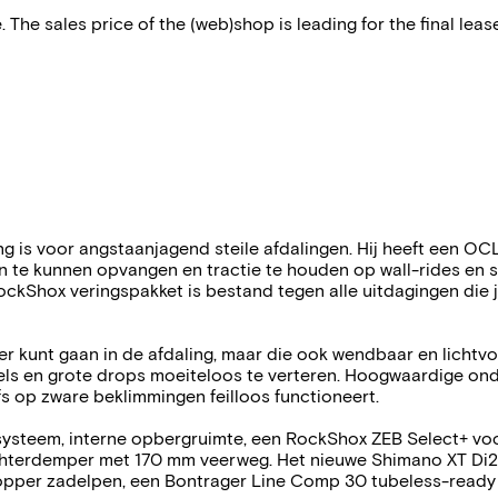
 The sales price of the (web)shop is leading for the final lease
ang is voor angstaanjagend steile afdalingen. Hij heeft een
e kunnen opvangen en tractie te houden op wall-rides en ste
Shox veringspakket is bestand tegen alle uitdagingen die je v
 kunt gaan in de afdaling, maar die ook wendbaar en lichtvoet
s en grote drops moeiteloos te verteren. Hoogwaardige onderd
 op zware beklimmingen feilloos functioneert.
systeem, interne opbergruimte, een RockShox ZEB Select+ vo
chterdemper met 170 mm veerweg. Het nieuwe Shimano XT Di2
ropper zadelpen, een Bontrager Line Comp 30 tubeless-ready 