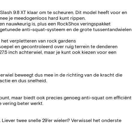
Slash 9.8 XT klaar om te scheuren. Dit model heeft voor en
mee je meedogenloos hard kunt rippen.
 en nauwkeurig is, plus een RockShox veringspakket
dig getunede anti-squat-systeem en de grote tussentandwielen
 het verpletteren van rock gardens
 soepel en gecontroleerd over ruig terrein te denderen
27.5 inch achterwiel, maar je kunt ook kiezen voor een
rwiel beweegt dus mee in de richting van de kracht die
actie en dus snelheid.
unt, maar biedt ook precies genoeg anti-squat om efficiënt
 vering beter werkt.
Liever twee snelle 29’er wielen? Verwissel het onderste