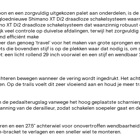
on en een zorgvuldig uitgekozen palet aan onderdelen, is de 
gloednieuwe Shimano XT Di2 draadloze schakelsysteem waar
mano XT Di2 draadloze schakelsysteem dat waanzinnig robuust
jk veel controle op duivelse afdalingen, terwijl het zorgvul
d efficiënt make
r dan genoeg ‘travel’ voor het maken van grote sprongen en
s die bovendien stijf is op de plekken waar dat nodig is, om
 een licht rollend 29 inch voorwiel en een stijf en wendbaar 
hteren bewegen wanneer de vering wordt ingedrukt. Het achte
n. Op de trails voelt dit zeer vloeiend aan en houd je meer tr
n de pedaalterugslag vanwege het hoog geplaatste scharnierp
nning van de derailleur, zodat schakelen soepeler gaat en de
en en een 27.5” achterwiel voor onovertroffen wendbaarheid. 
bracket te verlagen en een sneller wiel te monteren.