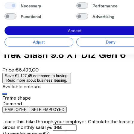
Necessary
Performance
Functional
Advertising
Accept
Adjust
Deny
Trek
Slash 9.8 XT Di2 Gen 6
Price
€6.499,00
Save €1.127,45 compared to buying.
Read more about business leasing.
Available colours
Frame shape
Diamond
EMPLOYEE
SELF-EMPLOYED
Lease this bike through your employer. Calculate the lease 
Gross monthly salary
€
My employer pays
€