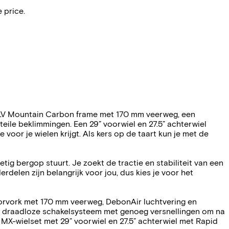
 price.
 OCLV Mountain Carbon frame met 170 mm veerweg, een
ile beklimmingen. Een 29” voorwiel en 27.5” achterwiel
oor je wielen krijgt. Als kers op de taart kun je met de
ig bergop stuurt. Je zoekt de tractie en stabiliteit van een
elen zijn belangrijk voor jou, dus kies je voor het
orvork met 170 mm veerweg, DebonAir luchtvering en
 draadloze schakelsysteem met genoeg versnellingen om na
MX-wielset met 29” voorwiel en 27.5” achterwiel met Rapid