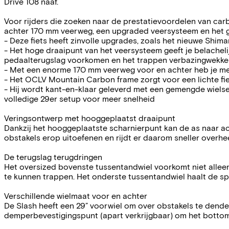
Drive 108 naaf.
Voor rijders die zoeken naar de prestatievoordelen van carb
achter 170 mm veerweg, een upgraded veersysteem en het 
- Deze fiets heeft zinvolle upgrades, zoals het nieuwe Shi
- Het hoge draaipunt van het veersysteem geeft je belacheli
pedaalterugslag voorkomen en het trappen verbazingwekken
- Met een enorme 170 mm veerweg voor en achter heb je mee
- Het OCLV Mountain Carbon frame zorgt voor een lichte fiet
- Hij wordt kant-en-klaar geleverd met een gemengde wielset:
volledige 29er setup voor meer snelheid
Veringsontwerp met hooggeplaatst draaipunt
Dankzij het hooggeplaatste scharnierpunt kan de as naar ac
obstakels erop uitoefenen en rijdt er daarom sneller overhee
De terugslag terugdringen
Het oversized bovenste tussentandwiel voorkomt niet allee
te kunnen trappen. Het onderste tussentandwiel haalt de spa
Verschillende wielmaat voor en achter
De Slash heeft een 29” voorwiel om over obstakels te dender
demperbevestigingspunt (apart verkrijgbaar) om het bottom-