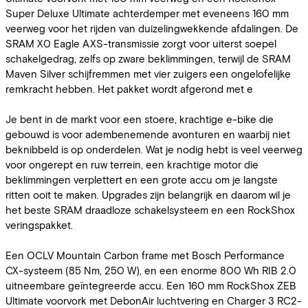
Super Deluxe Ultimate achterdemper met eveneens 160 mm
veerweg voor het rijden van duizelingwekkende afdalingen. De
SRAM X0 Eagle AXS-transmissie zorgt voor uiterst soepel
schakelgedrag, zelfs op zware beklimmingen, terwijl de SRAM
Maven Silver schijfremmen met vier zuigers een ongelofelijke
remkracht hebben. Het pakket wordt afgerond met e
Je bent in de markt voor een stoere, krachtige e-bike die
gebouwd is voor adembenemende avonturen en waarbij niet
beknibbeld is op onderdelen. Wat je nodig hebt is veel veerweg
voor ongerept en ruw terrein, een krachtige motor die
beklimmingen verplettert en een grote accu om je langste
ritten ooit te maken. Upgrades zijn belangrijk en daarom wil je
het beste SRAM draadloze schakelsysteem en een RockShox
veringspakket.
Een OCLV Mountain Carbon frame met Bosch Performance
CX-systeem (85 Nm, 250 W), en een enorme 800 Wh RIB 2.0
uitneembare geïntegreerde accu. Een 160 mm RockShox ZEB
Ultimate voorvork met DebonAir luchtvering en Charger 3 RC2-