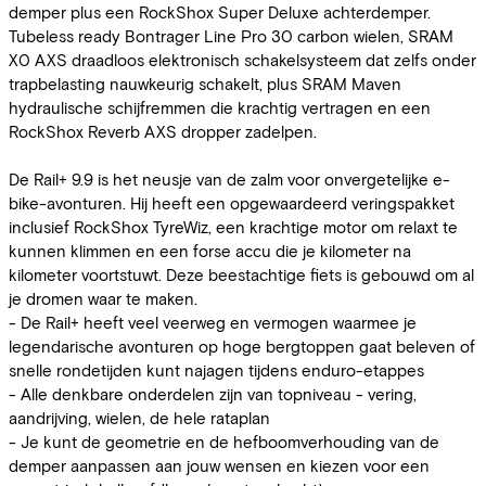
demper plus een RockShox Super Deluxe achterdemper.
Tubeless ready Bontrager Line Pro 30 carbon wielen, SRAM
X0 AXS draadloos elektronisch schakelsysteem dat zelfs onder
trapbelasting nauwkeurig schakelt, plus SRAM Maven
hydraulische schijfremmen die krachtig vertragen en een
RockShox Reverb AXS dropper zadelpen.
De Rail+ 9.9 is het neusje van de zalm voor onvergetelijke e-
bike-avonturen. Hij heeft een opgewaardeerd veringspakket
inclusief RockShox TyreWiz, een krachtige motor om relaxt te
kunnen klimmen en een forse accu die je kilometer na
kilometer voortstuwt. Deze beestachtige fiets is gebouwd om al
je dromen waar te maken.
- De Rail+ heeft veel veerweg en vermogen waarmee je
legendarische avonturen op hoge bergtoppen gaat beleven of
snelle rondetijden kunt najagen tijdens enduro-etappes
- Alle denkbare onderdelen zijn van topniveau - vering,
aandrijving, wielen, de hele rataplan
- Je kunt de geometrie en de hefboomverhouding van de
demper aanpassen aan jouw wensen en kiezen voor een