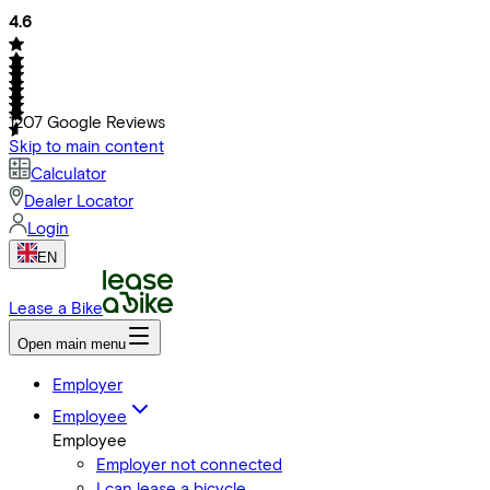
4.6
1207
Google Reviews
Skip to main content
Calculator
Dealer Locator
Login
EN
Lease a Bike
Open main menu
Employer
Employee
Employee
Employer not connected
I can lease a bicycle