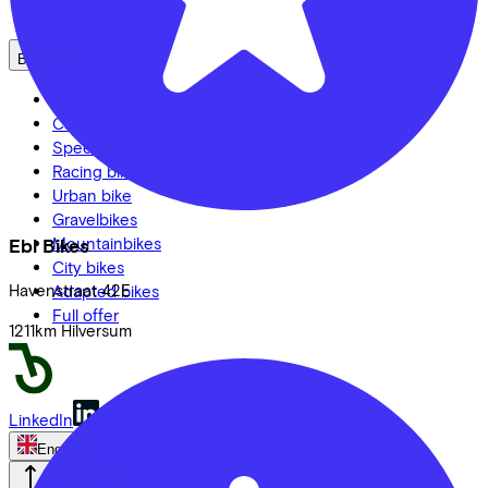
All brands
Bikes
E-Bikes
Cargo bikes
Speed pedelecs
Racing bikes
Urban bike
Gravelbikes
Mountainbikes
Ebi Bikes
City bikes
Havenstraat
42E
Adapted bikes
Full offer
1211km
Hilversum
LinkedIn
Instagram
Facebook
English
Back to top