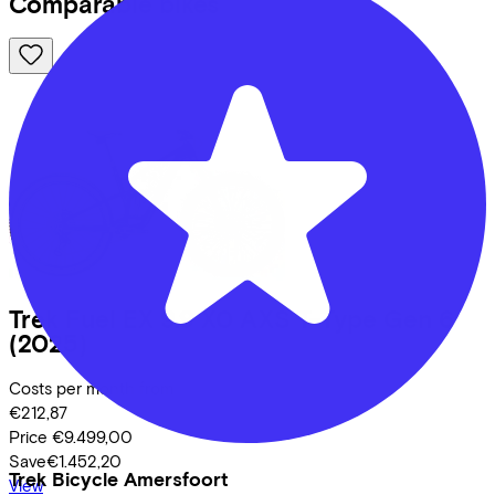
Comparable bikes
Trek
Fuel EX 9.9 X0 AXS T-Type Gen 6
(2025)
Costs per month from
€212,87
Price
€9.499,00
Save
€1.452,20
Trek Bicycle Amersfoort
View