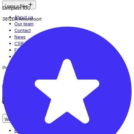
Lease a Bike
Eemplein
100
About us
3812EA
Amersfoort
Our team
Contact
News
CSR
FAQ
Security & Privacy
Proud partner of
We enable mobility
Employers