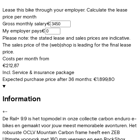
Lease this bike through your employer. Calculate the lease
price per month
Gross monthly salary
€
My employer pays
€
Please note: the stated lease and sales prices are indicative.
The sales price of the (web)shop is leading for the final lease
price.
Costs per month from
€212,87
Incl. Service & insurance package
Expected purchase price after 36 months:
€1.899,80
Information
+
−
De Rail+ 9.9 is het topmodel in onze collectie carbon enduro e-
bikes en gemaakt voor jouw meest memorabele avonturen. Het
robuuste OCLV Mountain Carbon frame heeft een ZEB
Ultimate voorvork met 160 mm veerweg en een RockShox