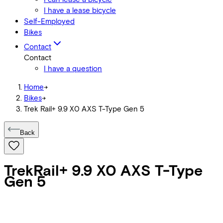
I have a lease bicycle
Self-Employed
Bikes
Contact
Contact
I have a question
Home
->
Bikes
->
Trek Rail+ 9.9 X0 AXS T-Type Gen 5
Back
Trek
Rail+ 9.9 X0 AXS T-Type
Gen 5