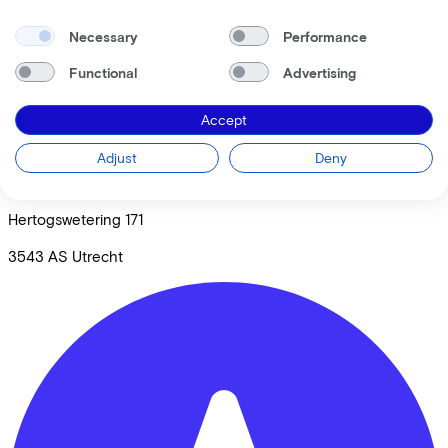
© Lease a Bike. All Rights Reserved.
Necessary
Performance
Privacy statement
Cookie statement
Functional
Advertising
Cookie settings
Terms of use
Accept
Adjust
Deny
Mantel Utrecht
Hertogswetering
171
3543 AS
Utrecht