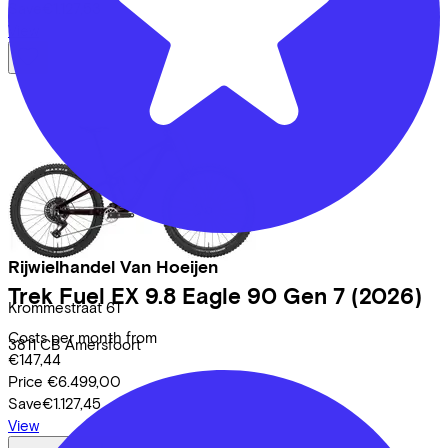
Save
€1.127,53
View
Rijwielhandel Van Hoeijen
Trek
Fuel EX 9.8 Eagle 90 Gen 7
(2026)
Krommestraat
61
Costs per month from
3811 CB
Amersfoort
€147,44
Price
€6.499,00
Save
€1.127,45
View