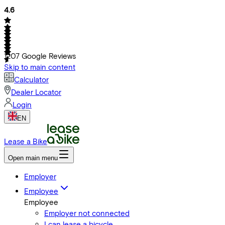
4.6
1207
Google Reviews
Skip to main content
Calculator
Dealer Locator
Login
EN
Lease a Bike
Open main menu
Employer
Employee
Employee
Employer not connected
I can lease a bicycle