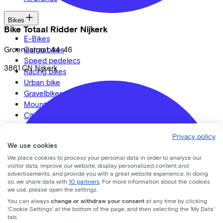
Bikes
Bike Totaal Ridder Nijkerk
E-Bikes
Cargo bikes
Groenestraat
44-46
Speed pedelecs
3861 CN
Nijkerk
Racing bikes
Urban bike
Gravelbikes
Mountainbikes
City bikes
Adapted bikes
Privacy policy
Full offer
We use cookies
We place cookies to process your personal data in order to analyze our
visitor data, improve our website, display personalized content and
advertisements, and provide you with a great website experience. In doing
so, we share data with
10 partners
. For more information about the cookies
LinkedIn
Instagram
Facebook
we use, please open the settings.
English
You can always
change or withdraw your consent
at any time by clicking
'Cookie Settings' at the bottom of the page, and then selecting the 'My Data'
Back to top
tab.