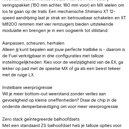
veringspakket (150 mm achter, 160 mm voor) en MX wielen om
los te gaan op de trails. Een mechanische Shimano XT 12-
speed aandrijving laat je strak en betrouwbaar schakelen en XT
M8200 remmen met vier remzuigers bieden uitstekende
modulatie en brengen je in een oogwenk tot stilstand.
Aanpassen, scheuren, herhalen
Alleen jij kunt bepalen wat jouw perfecte trailbike is - daarom is
de Fuel verkrijgbaar in drie configuraties met talloze
instelmogelijkheden. Kies voor de veelzijdigheid van de EX, ga
lekker op pad met de speelse MX of ga als een beest tekeer
met de ruige LX.
Instelbare veerprogressie
Wil je meer bottom-out weerstand zonder verlies aan
gevoeligheid op kleine oneffenheden? Draai de chip in de
onderste demperbevestiging om voor meer veerprogressie.
Zero stack geïntegreerde balhoofdsets
Met een standaard ZS balhoofdset heb je talloze opties voor