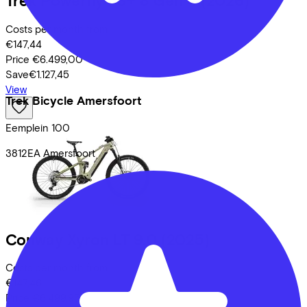
Trek
Powerfly FS+ 8 Gen 4
(2026)
Costs per month from
€147,44
Price
€6.499,00
Save
€1.127,45
View
Trek Bicycle Amersfoort
Eemplein
100
3812EA
Amersfoort
Conway
Xyron LT 9.0
(2025)
Costs per month from
€147,46
Price
€6.499,95