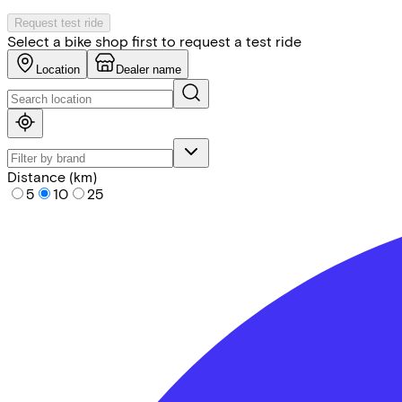
Request test ride
Select a bike shop first to request a test ride
Location
Dealer name
Distance (km)
5
10
25