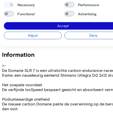
Lease this bike through your employer. Calculate the lease 
Necessary
Performance
Gross monthly salary
€
My employer pays
€
Functional
Advertising
Please note: the stated lease and sales prices are indicative.
Costs per month from
Accept
€169,31
Incl. Service & insurance package
Adjust
Deny
Expected purchase price after 36 months:
€1.499,80
Information
+
−
De Domane SLR 7 is een ultralichte carbon endurance-racer m
frame, een nauwkeurig werkend Shimano Ultegra Di2 2x12 dr
Het soepele voordeel
De verfijnde IsoSpeed bespaart gewicht en absorbeert vermoe
Podiumwaardige snelheid
De nieuwe carbon Domane pakte de overwinning op de beroem
dan ooit.