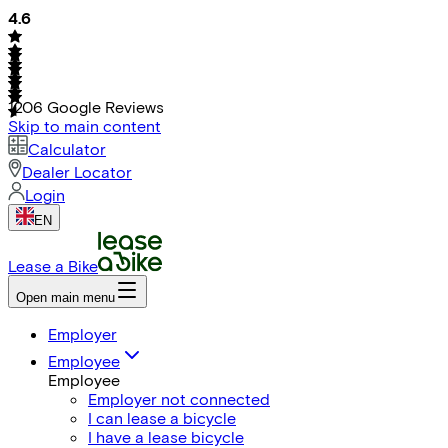
4.6
1206
Google Reviews
Skip to main content
Calculator
Dealer Locator
Login
EN
Lease a Bike
Open main menu
Employer
Employee
Employee
Employer not connected
I can lease a bicycle
I have a lease bicycle