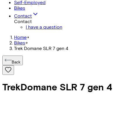
Self-Employed
Bikes
Contact
Contact
I have a question
Home
->
Bikes
->
Trek Domane SLR 7 gen 4
Back
Trek
Domane SLR 7 gen 4