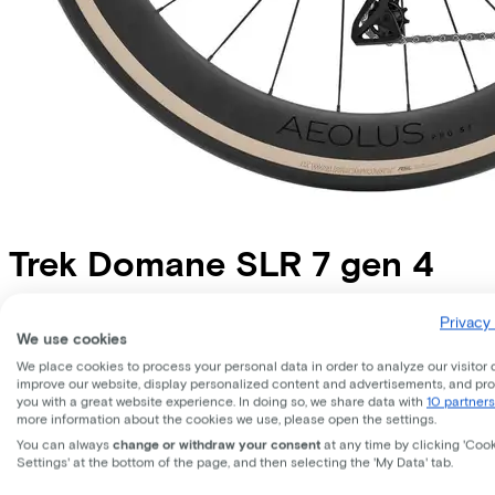
Trek
Domane SLR 7 gen 4
Price
€7.499,00
Privacy 
We use cookies
Save €1.252,35 compared to buying.
Read more about business leasing.
We place cookies to process your personal data in order to analyze our visitor 
Available colours
improve our website, display personalized content and advertisements, and pr
you with a great website experience. In doing so, we share data with
10 partners
more information about the cookies we use, please open the settings.
Frame shape
Diamond
You can always
change or withdraw your consent
at any time by clicking 'Coo
Settings' at the bottom of the page, and then selecting the 'My Data' tab.
EMPLOYEE
SELF-EMPLOYED