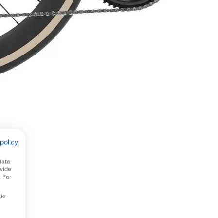
policy
data,
ovide
. For
kie