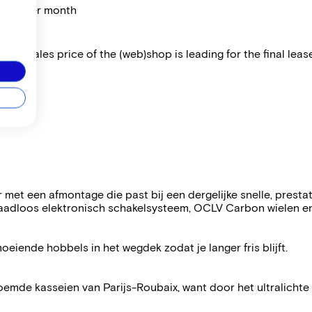
price per month
 The sales price of the (web)shop is leading for the final lease
et een afmontage die past bij een dergelijke snelle, prestat
aadloos elektronisch schakelsysteem, OCLV Carbon wielen en
iende hobbels in het wegdek zodat je langer fris blijft.
de kasseien van Parijs-Roubaix, want door het ultralichte 