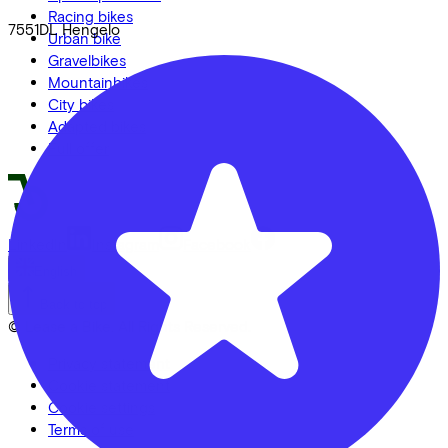
Racing bikes
7551DL
Hengelo
Urban bike
Gravelbikes
Mountainbikes
City bikes
Adapted bikes
Full offer
LinkedIn
Instagram
Facebook
English
Back to top
© Lease a Bike. All Rights Reserved.
Privacy statement
Cookie statement
Cookie settings
Terms of use