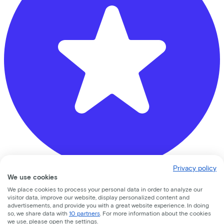
Privacy policy
We use cookies
De Vakantiefietser (let op: geen innamepunt)
We place cookies to process your personal data in order to analyze our
visitor data, improve our website, display personalized content and
Westerstraat
216
advertisements, and provide you with a great website experience. In doing
so, we share data with
10 partners
. For more information about the cookies
we use, please open the settings.
1015 MS
Amsterdam