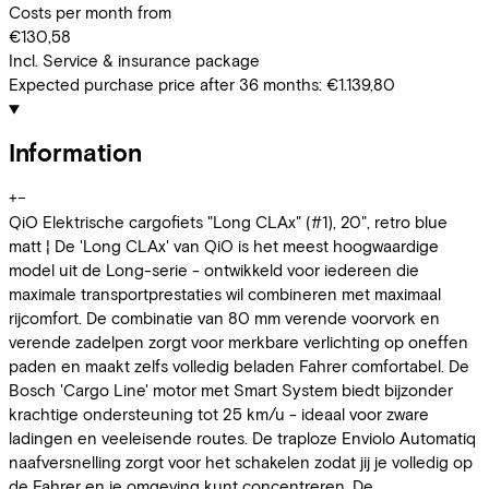
Costs per month from
€130,58
Incl. Service & insurance package
Expected purchase price after 36 months:
€1.139,80
Information
+
−
QiO Elektrische cargofiets "Long CLAx" (#1), 20", retro blue
matt ¦ De 'Long CLAx' van QiO is het meest hoogwaardige
model uit de Long-serie - ontwikkeld voor iedereen die
maximale transportprestaties wil combineren met maximaal
rijcomfort. De combinatie van 80 mm verende voorvork en
verende zadelpen zorgt voor merkbare verlichting op oneffen
paden en maakt zelfs volledig beladen Fahrer comfortabel. De
Bosch 'Cargo Line' motor met Smart System biedt bijzonder
krachtige ondersteuning tot 25 km/u - ideaal voor zware
ladingen en veeleisende routes. De traploze Enviolo Automatiq
naafversnelling zorgt voor het schakelen zodat jij je volledig op
de Fahrer en je omgeving kunt concentreren. De