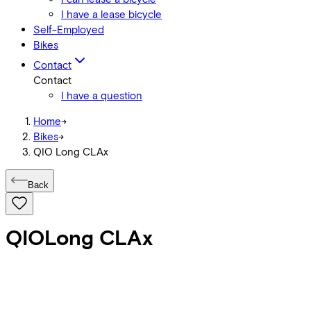
I have a lease bicycle
Self-Employed
Bikes
Contact
Contact
I have a question
Home
->
Bikes
->
QIO Long CLAx
Back
QIO
Long CLAx