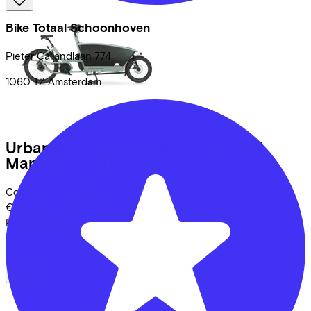
Bike Totaal Schoonhoven
Pieter Callandlaan
774
1060 TZ
Amsterdam
Urban Arrow
FamilyNext Advanced
Manual
(2025)
Costs per month from
€128,58
Price
€5.599,00
Save
€1.030,07
View