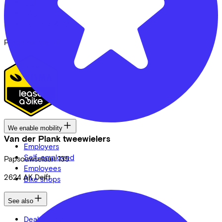
CSR
FAQ
Security & Privacy
Proud partner of
We enable mobility
Van der Plank tweewielers
Employers
Self-employed
Papsouwselaan
135
Employees
2624 AK
Delft
Bike shops
See also
Dealer locator