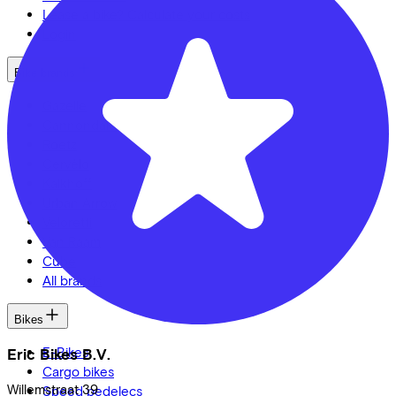
Lease a bike? Calculate your costs
Login
Bike brands
Gazelle
Cannondale
Roetz
Cervélo
Kalkhoff
Urban Arrow
Veloretti
Van Raam
Cube
All brands
Bikes
E-Bikes
Eric Bikes B.V.
Cargo bikes
Willemstraat
39
Speed pedelecs