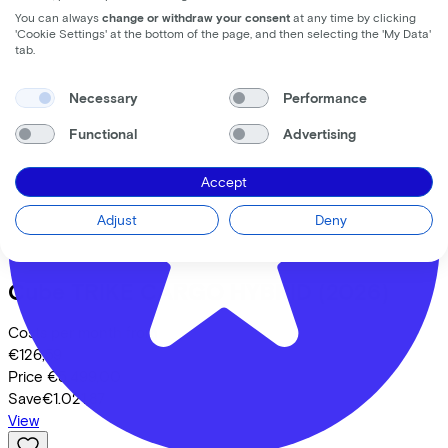
You can always
change or withdraw your consent
at any time by clicking
'Cookie Settings' at the bottom of the page, and then selecting the 'My Data'
tab.
Comparable bikes
Necessary
Performance
Functional
Advertising
Accept
Adjust
Deny
Cube
TRIKE CARGO HYBRID
(2026)
Costs per month from
€126,59
Price
€5.499,00
Save
€1.021,87
View