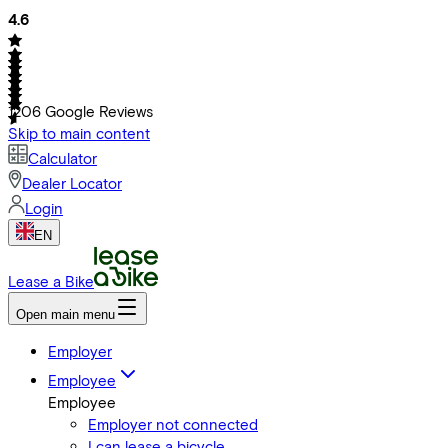
4.6
1206
Google Reviews
Skip to main content
Calculator
Dealer Locator
Login
EN
Lease a Bike
Open main menu
Employer
Employee
Employee
Employer not connected
I can lease a bicycle