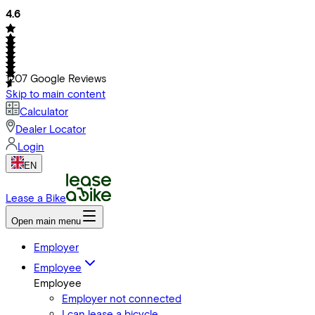
4.6
1207
Google Reviews
Skip to main content
Calculator
Dealer Locator
Login
EN
Lease a Bike
Open main menu
Employer
Employee
Employee
Employer not connected
I can lease a bicycle