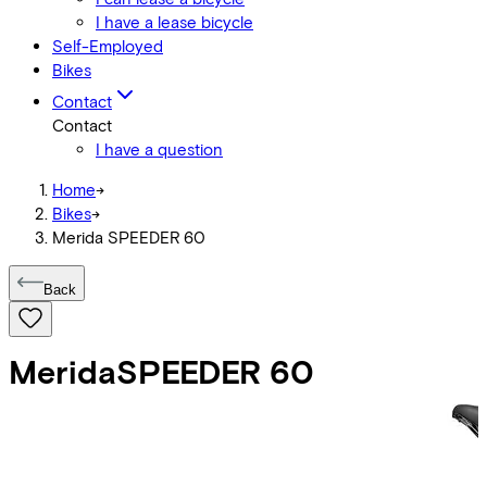
I have a lease bicycle
Self-Employed
Bikes
Contact
Contact
I have a question
Home
->
Bikes
->
Merida SPEEDER 60
Back
Merida
SPEEDER 60