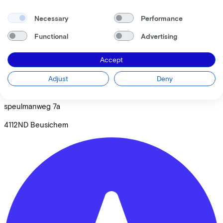
Necessary
Performance
Functional
Advertising
Accept
Adjust
Deny
De Fietsenmaker Beusichem
speulmanweg
7a
4112ND
Beusichem