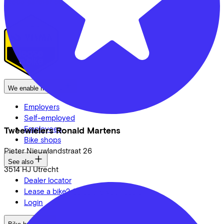
Proud partner of
We enable mobility
Employers
Self-employed
Employees
Tweewielers Ronald Martens
Bike shops
Pieter Nieuwlandstraat
26
See also
3514 HJ
Utrecht
Dealer locator
Lease a bike? Calculate your costs
Login