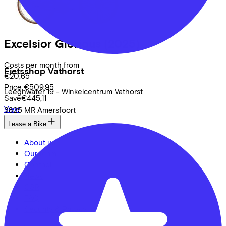
Excelsior
Glorious
(2025)
Costs per month from
Fietsshop Vathorst
€20,65
Price
€509,95
Leeghwater
19 - Winkelcentrum Vathorst
Save
€445,11
View
3825 MR
Amersfoort
Lease a Bike
About us
Our team
Contact
News
CSR
FAQ
Security & Privacy