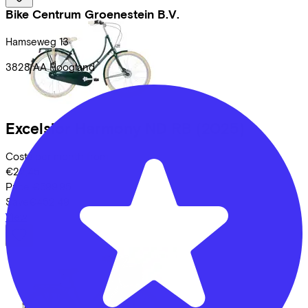
Bike Centrum Groenestein B.V.
Hamseweg
13
3828 AA
Hoogland
Excelsior
Harmony ND RB
(2025)
Costs per month from
€22,45
Price
€599,95
Save
€452,49
View