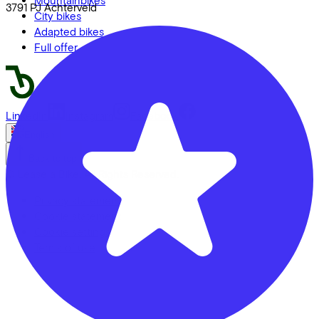
3791 PJ
Achterveld
City bikes
Adapted bikes
Full offer
LinkedIn
Instagram
Facebook
English
Back to top
© Lease a Bike. All Rights Reserved.
Privacy statement
Cookie statement
Cookie settings
Terms of use