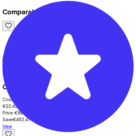
Comparable bikes
Cube
NATURE ONE
(2026)
Costs per month from
€22,43
Price
€599,00
Save
€452,41
View