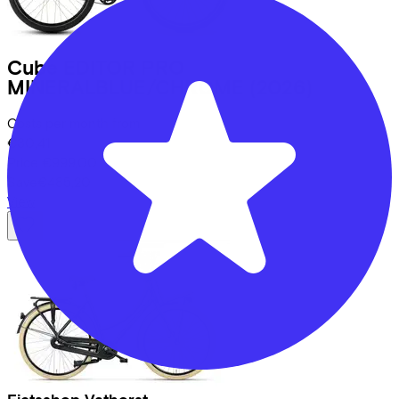
Cube
EDITOR PRO
MINERALBLUE/CHROME
(2026)
Costs per month from
€30,41
Price
€999,00
Save
€485,20
View