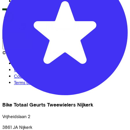
Full offer
LinkedIn
Instagram
Facebook
English
Back to top
© Lease a Bike. All Rights Reserved.
Privacy statement
Cookie statement
Cookie settings
Terms of use
Bike Totaal Geurts Tweewielers Nijkerk
Vrijheidslaan
2
3861 JA
Nijkerk