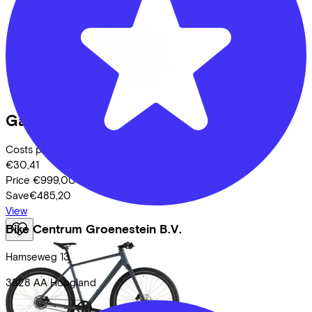
Gazelle
Orange C7+
(2025)
Costs per month from
€30,41
Price
€999,00
Save
€485,20
View
Bike Centrum Groenestein B.V.
Hamseweg
13
3828 AA
Hoogland