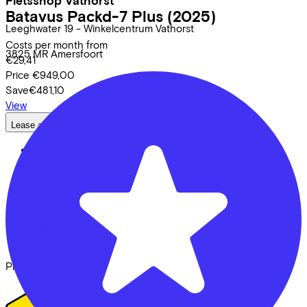
Fietsshop Vathorst
Batavus
Packd-7 Plus
(2025)
Leeghwater
19 - Winkelcentrum Vathorst
Costs per month from
3825 MR
Amersfoort
€29,41
Price
€949,00
Save
€481,10
View
Lease a Bike
About us
Our team
Contact
News
CSR
FAQ
Security & Privacy
Proud partner of