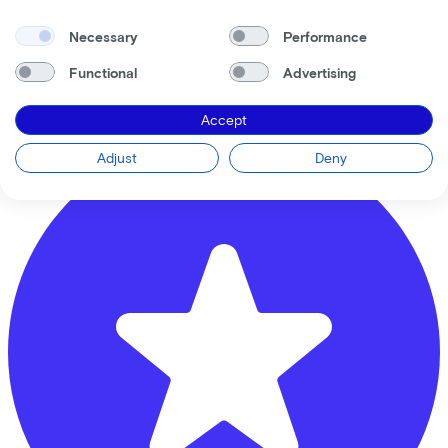
De Fietsenmaker Beusichem
Necessary
Performance
Functional
Advertising
speulmanweg
7a
4112ND
Beusichem
Accept
Adjust
Deny