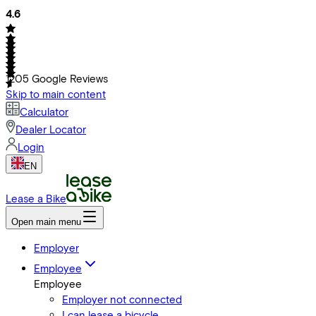
4.6
1205
Google Reviews
Skip to main content
Calculator
Dealer Locator
Login
EN
Lease a Bike
Open main menu
Employer
Employee
Employee
Employer not connected
I can lease a bicycle