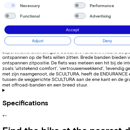
Necessary
Performance
Information
Functional
Advertising
+
−
Wat wordt jouw nieuwe uitdaging op de fiets?De voordeli
Accept
de allerbeste. Een hoogwaardig carbonframe in combinatie 
Endurance 4000 is allesbehalve een conventionele instapmode
Adjust
Deny
Shimano 105 12-speed groepset die nauwkeurig schakelen en 
superstrakke uitstraling.De SCULTURA ENDURANCE is de perfe
ontspannen op de fiets willen zitten. Brede banden bieden 
ontspannen zitpositie. De fiets was meteen een hit bij de i
zoals 'uitstekend comfort', 'vertrouwenwekkend', 'levendig g
met zijn naamgenoot, de SCULTURA, heeft de ENDURANCE een
tussen de weggerichte SCULTURA aan de ene kant en de gra
met offroad-banden en een breed stuur.
Specifications
+
−