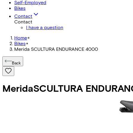
Self-Employed
Bikes
Contact
Contact
I have a question
Home
->
Bikes
->
Merida SCULTURA ENDURANCE 4000
Back
Merida
SCULTURA ENDURAN