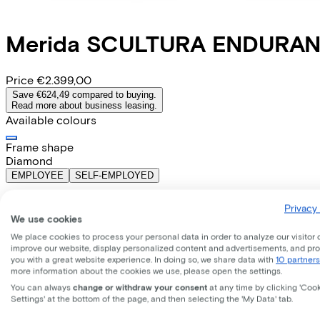
Merida
SCULTURA ENDURAN
Price
€2.399,00
Save €624,49 compared to buying.
Read more about business leasing.
Available colours
Frame shape
Diamond
EMPLOYEE
SELF-EMPLOYED
Lease this bike through your employer. Calculate the lease 
Privacy 
Gross monthly salary
€
We use cookies
My employer pays
€
We place cookies to process your personal data in order to analyze our visitor 
Please note: the stated lease and sales prices are indicative.
improve our website, display personalized content and advertisements, and pr
you with a great website experience. In doing so, we share data with
10 partners
Costs per month from
more information about the cookies we use, please open the settings.
€59,27
You can always
change or withdraw your consent
at any time by clicking 'Coo
Incl. Service & insurance package
Settings' at the bottom of the page, and then selecting the 'My Data' tab.
Expected purchase price after 36 months:
€479,80