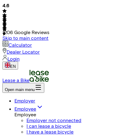
4.6
1206
Google Reviews
Skip to main content
Calculator
Dealer Locator
Login
EN
Lease a Bike
Open main menu
Employer
Employee
Employee
Employer not connected
I can lease a bicycle
I have a lease bicycle