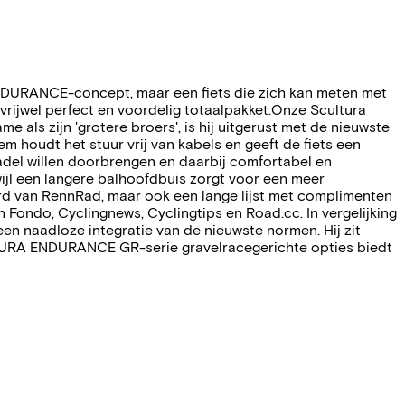
NDURANCE-concept, maar een fiets die zich kan meten met
ijwel perfect en voordelig totaalpakket.Onze Scultura
als zijn 'grotere broers', is hij uitgerust met de nieuwste
houdt het stuur vrij van kabels en geeft de fiets een
adel willen doorbrengen en daarbij comfortabel en
wijl een langere balhoofdbuis zorgt voor een meer
ward van RennRad, maar ook een lange lijst met complimenten
n Fondo, Cyclingnews, Cyclingtips en Road.cc. In vergelijking
 naadloze integratie van de nieuwste normen. Hij zit
LTURA ENDURANCE GR-serie gravelracegerichte opties biedt