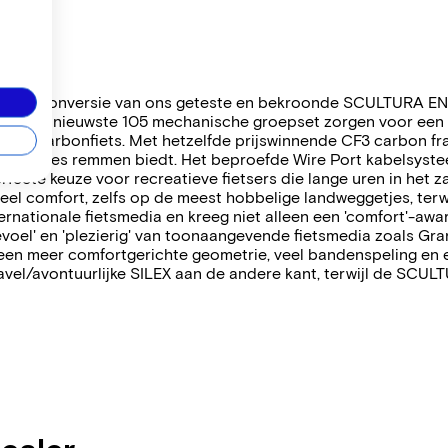
gste carbonversie van ons geteste en bekroonde SCULTURA E
met de nieuwste 105 mechanische groepset zorgen voor een vr
l carbonfiets. Met hetzelfde prijswinnende CF3 carbon frame 
precies remmen biedt. Het beproefde Wire Port kabelsysteem 
cte keuze voor recreatieve fietsers die lange uren in het z
veel comfort, zelfs op de meest hobbelige landweggetjes, ter
nternationale fietsmedia en kreeg niet alleen een 'comfort'-a
evoel' en 'plezierig' van toonaangevende fietsmedia zoals Gra
 meer comfortgerichte geometrie, veel bandenspeling en een
vel/avontuurlijke SILEX aan de andere kant, terwijl de SCU