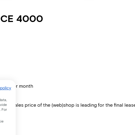
CE 4000
price per month
policy
data,
 The sales price of the (web)shop is leading for the final lease
ovide
. For
kie