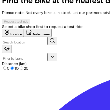
Find the bike at the nearest 
Please note! Not every bike is in stock. Let our partners ad
Request test ride
Select a bike shop first to request a test ride
Location
Dealer name
Distance (km)
5
10
25