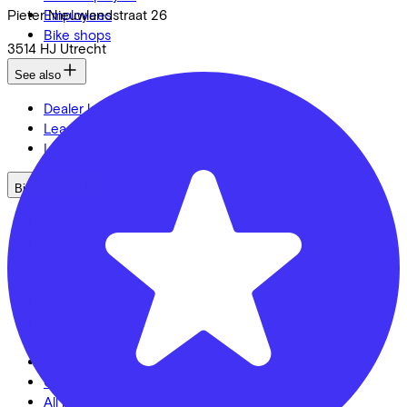
Pieter Nieuwlandstraat
Employees
26
Bike shops
3514 HJ
Utrecht
See also
Dealer locator
Lease a bike? Calculate your costs
Login
Bike brands
Gazelle
Cannondale
Roetz
Cervélo
Kalkhoff
Urban Arrow
Veloretti
Van Raam
Cube
All brands