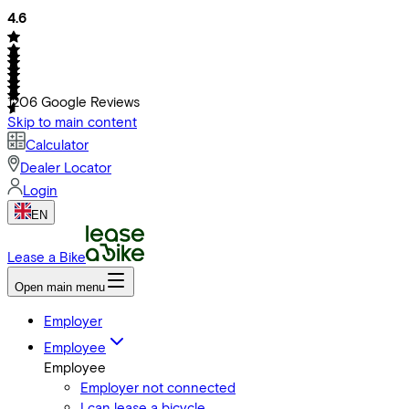
4.6
1206
Google Reviews
Skip to main content
Calculator
Dealer Locator
Login
EN
Lease a Bike
Open main menu
Employer
Employee
Employee
Employer not connected
I can lease a bicycle