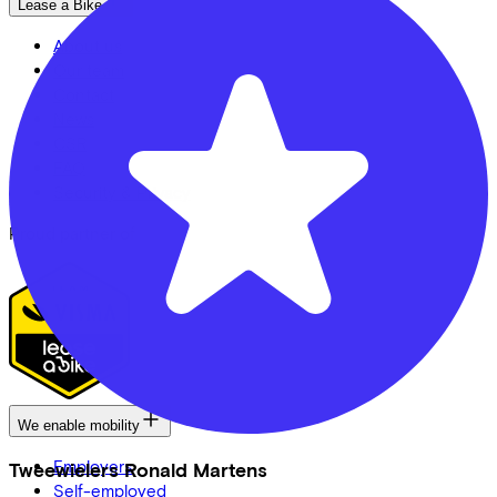
Lease a Bike
About us
Our team
Contact
News
CSR
FAQ
Security & Privacy
Proud partner of
We enable mobility
Employers
Tweewielers Ronald Martens
Self-employed