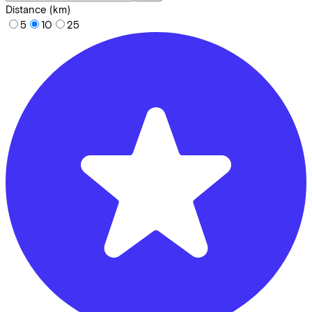
Distance (km)
5
10
25