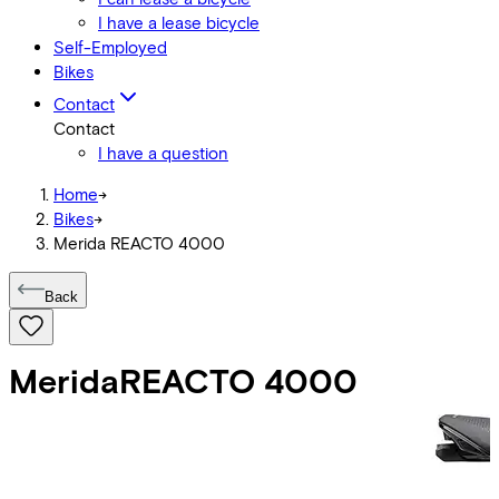
I have a lease bicycle
Self-Employed
Bikes
Contact
Contact
I have a question
Home
->
Bikes
->
Merida REACTO 4000
Back
Merida
REACTO 4000