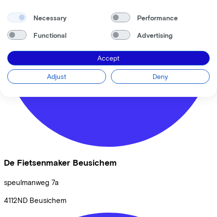
Necessary
Performance
Functional
Advertising
Accept
Adjust
Deny
De Fietsenmaker Beusichem
speulmanweg
7a
4112ND
Beusichem