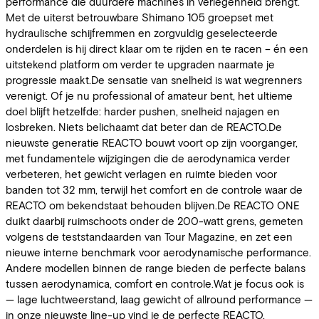
performance die duurdere machines in verlegenheid brengt.
Met de uiterst betrouwbare Shimano 105 groepset met
hydraulische schijfremmen en zorgvuldig geselecteerde
onderdelen is hij direct klaar om te rijden en te racen – én een
uitstekend platform om verder te upgraden naarmate je
progressie maakt.De sensatie van snelheid is wat wegrenners
verenigt. Of je nu professional of amateur bent, het ultieme
doel blijft hetzelfde: harder pushen, snelheid najagen en
losbreken. Niets belichaamt dat beter dan de REACTO.De
nieuwste generatie REACTO bouwt voort op zijn voorganger,
met fundamentele wijzigingen die de aerodynamica verder
verbeteren, het gewicht verlagen en ruimte bieden voor
banden tot 32 mm, terwijl het comfort en de controle waar de
REACTO om bekendstaat behouden blijven.De REACTO ONE
duikt daarbij ruimschoots onder de 200-watt grens, gemeten
volgens de teststandaarden van Tour Magazine, en zet een
nieuwe interne benchmark voor aerodynamische performance.
Andere modellen binnen de range bieden de perfecte balans
tussen aerodynamica, comfort en controle.Wat je focus ook is
— lage luchtweerstand, laag gewicht of allround performance —
in onze nieuwste line-up vind je de perfecte REACTO.