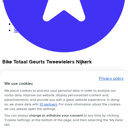
© Lease a Bike. All Rights Reserved.
Privacy statement
Cookie statement
Cookie settings
Terms of use
Bike Totaal Geurts Tweewielers Nijkerk
Vrijheidslaan
2
Privacy policy
We use cookies
3861 JA
Nijkerk
We place cookies to process your personal data in order to analyze our
visitor data, improve our website, display personalized content and
advertisements, and provide you with a great website experience. In doing
so, we share data with
10 partners
. For more information about the cookies
we use, please open the settings.
You can always
change or withdraw your consent
at any time by clicking
'Cookie Settings' at the bottom of the page, and then selecting the 'My Data'
tab.