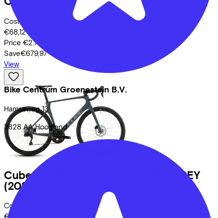
Cube
AGREE C:62 ONE
(2025)
Costs per month from
€68,12
Price
€2.799,00
Save
€679,97
View
Bike Centrum Groenestein B.V.
Hamseweg
13
3828 AA
Hoogland
Cube
AGREE C:62 ONE STORM/GREY
(2026)
Costs per month from
€68,12