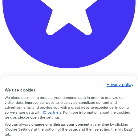
Bike Totaal Geurts Tweewielers Nijkerk
Privacy policy
We use cookies
Vrijheidslaan
2
We place cookies to process your personal data in order to analyze our
3861 JA
Nijkerk
visitor data, improve our website, display personalized content and
advertisements, and provide you with a great website experience. In doing
so, we share data with
10 partners
. For more information about the cookies
we use, please open the settings.
You can always
change or withdraw your consent
at any time by clicking
'Cookie Settings' at the bottom of the page, and then selecting the 'My Data'
tab.