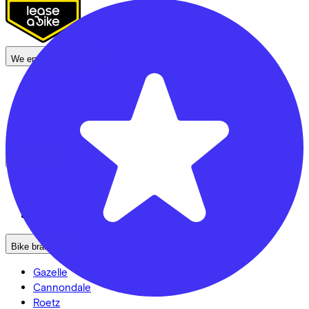
We enable mobility
Employers
Self-employed
Employees
Bike shops
See also
Dealer locator
Lease a bike? Calculate your costs
Login
Bike brands
Gazelle
Cannondale
Roetz