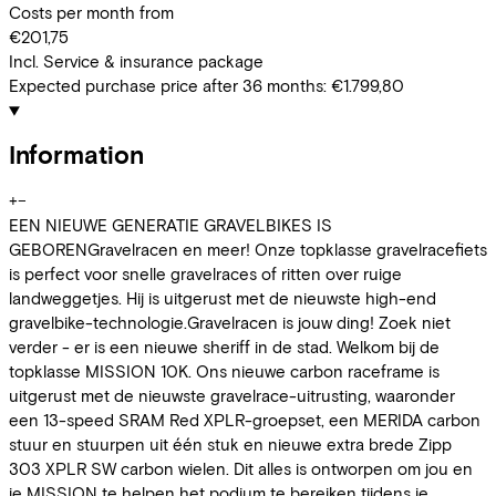
Costs per month from
€201,75
Incl. Service & insurance package
Expected purchase price after 36 months:
€1.799,80
Information
+
−
EEN NIEUWE GENERATIE GRAVELBIKES IS
GEBORENGravelracen en meer! Onze topklasse gravelracefiets
is perfect voor snelle gravelraces of ritten over ruige
landweggetjes. Hij is uitgerust met de nieuwste high-end
gravelbike-technologie.Gravelracen is jouw ding! Zoek niet
verder - er is een nieuwe sheriff in de stad. Welkom bij de
topklasse MISSION 10K. Ons nieuwe carbon raceframe is
uitgerust met de nieuwste gravelrace-uitrusting, waaronder
een 13-speed SRAM Red XPLR-groepset, een MERIDA carbon
stuur en stuurpen uit één stuk en nieuwe extra brede Zipp
303 XPLR SW carbon wielen. Dit alles is ontworpen om jou en
je MISSION te helpen het podium te bereiken tijdens je