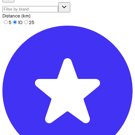
Distance (km)
5
10
25