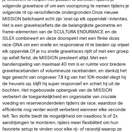
volgende gravelrace of om een voorsprong te nemen tijdens je
volgende rit op verschillende ondergronden.Onze nieuwe
MISSION belichaamt echt zijn 'snel op elk oppervlak'-intenties.
Het is een gravelracefiets die de belangrijkste geometrie en
frame-elementen van de SCULTURA ENDURANCE en de
SILEX combineert en deze doorspekt met een flinke dosis
race-DNA om een snelle en responsieve rit te bieden op vrijwel
elk oppervlak.Of je nu snelle gravelraces rijdt of met een groep
op asfalt fietst, de MISSION presteert altijd. Met een
bandenspeling van maximaal 40 mm is er ruimte voor bredere
gravelracebanden of volumineuze racebanden, en dankzij het
lage gewicht van ongeveer 7,8 kg van het 10K-model vliegt hij
de heuvels op, blijft hij super responsief en schiet hij uit de
bochten. Het ingebouwde opbergvak van de MISSION
verbetert de toegankelijkheid en organisatie van cruciale
voeding en reserveonderdelen tijdens de race, waardoor de
efficiëntie nog verder wordt verbeterd wanneer elke seconde
telt. Ten slotte biedt de mogelijkheid om naadloos 1x of 2x
aandrijvingen te monteren, rijders meer flexibiliteit om hun
favoriete setup te vinden voor elke rij- of racestijl waarop ze