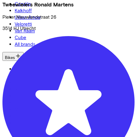
Cervélo
Tweewielers Ronald Martens
Kalkhoff
Pieter Nieuwlandstraat
26
Urban Arrow
Veloretti
3514 HJ
Utrecht
Van Raam
Cube
All brands
Bikes
E-Bikes
Cargo bikes
Speed pedelecs
Racing bikes
Urban bike
Gravelbikes
Mountainbikes
City bikes
Adapted bikes
Full offer