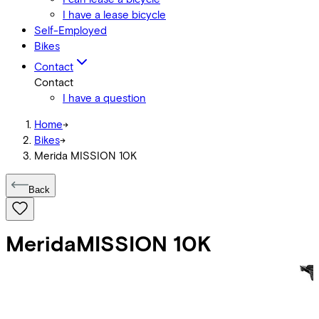
I have a lease bicycle
Self-Employed
Bikes
Contact
Contact
I have a question
Home
->
Bikes
->
Merida MISSION 10K
Back
Merida
MISSION 10K