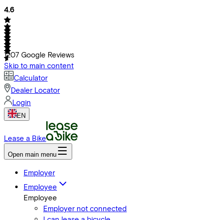
4.6
1207
Google Reviews
Skip to main content
Calculator
Dealer Locator
Login
EN
Lease a Bike
Open main menu
Employer
Employee
Employee
Employer not connected
I can lease a bicycle