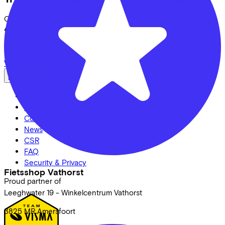
Costs per month from
€201,75
Price
€8.999,00
Save
€1.396,55
View
Lease a Bike
About us
Our team
Contact
News
CSR
FAQ
Security & Privacy
Fietsshop Vathorst
Proud partner of
Leeghwater
19 - Winkelcentrum Vathorst
3825 MR
Amersfoort