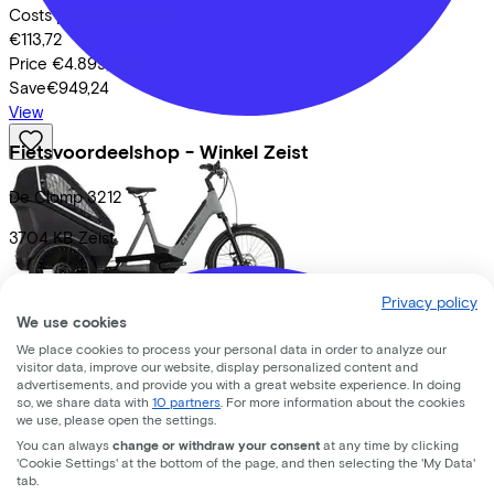
Costs per month from
€113,72
Price
€4.899,00
Save
€949,24
View
Fietsvoordeelshop - Winkel Zeist
De Clomp
3212
3704 KB
Zeist
Privacy policy
We use cookies
Cube
TRIKE HYBRID FAMILY 750
We place cookies to process your personal data in order to analyze our
SWAMPGREY/BLACK
(2025)
visitor data, improve our website, display personalized content and
advertisements, and provide you with a great website experience. In doing
so, we share data with
10 partners
. For more information about the cookies
Costs per month from
we use, please open the settings.
€115,72
You can always
change or withdraw your consent
at any time by clicking
'Cookie Settings' at the bottom of the page, and then selecting the 'My Data'
Price
€4.999,00
tab.
Save
€957,44