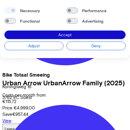
View
Necessary
Performance
Functional
Advertising
Accept
Adjust
Deny
Bike Totaal Smeeing
Urban Arrow
UrbanArrow Family
(2025)
Koningsweg
16
Costs per month from
3762 EC
Soest
€115,72
Price
€4.999,00
Save
€957,44
View
Lease a Bike