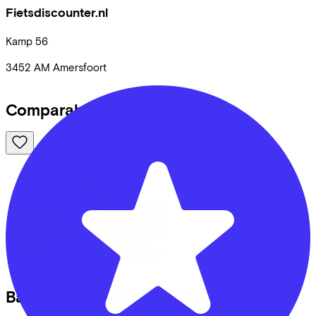
Fietsdiscounter.nl
Kamp
56
3452 AM
Amersfoort
Comparable bikes
Batavus
Fier-3 Enviolo
(2026)