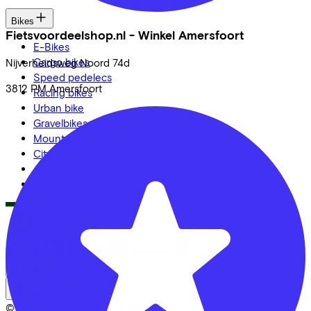
Bikes
Fietsvoordeelshop.nl - Winkel Amersfoort
E-Bikes
Cargo bikes
Nijverheidsweg Noord
74d
Speed pedelecs
3812 PM
Amersfoort
Racing bikes
Urban bike
Gravelbikes
Mountainbikes
City bikes
Adapted bikes
Full offer
LinkedIn
Instagram
Facebook
English
Back to top
© Lease a Bike. All Rights Reserved.