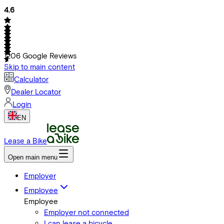
4.6
1206
Google Reviews
Skip to main content
Calculator
Dealer Locator
Login
EN
Lease a Bike
Open main menu
Employer
Employee
Employee
Employer not connected
I can lease a bicycle