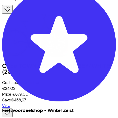
Cube
TOWN ONE POLARGREY/WHITE
(2026)
Costs per month from
€24,02
Price
€679,00
Save
€458,97
View
Fietsvoordeelshop - Winkel Zeist