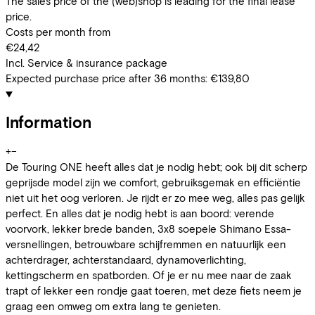
The sales price of the (web)shop is leading for the final lease
price.
Costs per month from
€24,42
Incl. Service & insurance package
Expected purchase price after 36 months:
€139,80
Information
+
−
De Touring ONE heeft alles dat je nodig hebt; ook bij dit scherp
geprijsde model zijn we comfort, gebruiksgemak en efficiëntie
niet uit het oog verloren. Je rijdt er zo mee weg, alles pas gelijk
perfect. En alles dat je nodig hebt is aan boord: verende
voorvork, lekker brede banden, 3x8 soepele Shimano Essa-
versnellingen, betrouwbare schijfremmen en natuurlijk een
achterdrager, achterstandaard, dynamoverlichting,
kettingscherm en spatborden. Of je er nu mee naar de zaak
trapt of lekker een rondje gaat toeren, met deze fiets neem je
graag een omweg om extra lang te genieten.