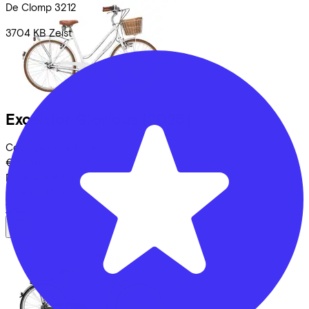
De Clomp
3212
3704 KB
Zeist
Excelsior
Glorious
(2025)
Costs per month from
€20,65
Price
€509,95
Save
€445,11
View