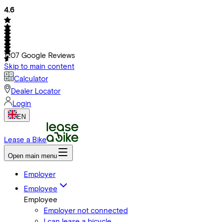
4.6
1207
Google Reviews
Skip to main content
Calculator
Dealer Locator
Login
EN
Lease a Bike
Open main menu
Employer
Employee
Employee
Employer not connected
I can lease a bicycle