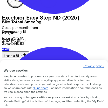
Excelsior
Easy Step ND
(2025)
Bike Totaal Smeeing
Costs per month from
Koningsweg
16
€20,85
Price
€519,95
3762 EC
Soest
Save
€445,93
View
Lease a Bike
About us
Privacy policy
Our team
We use cookies
Contact
We place cookies to process your personal data in order to analyze our
News
visitor data, improve our website, display personalized content and
advertisements, and provide you with a great website experience. In doing
CSR
so, we share data with
10 partners
. For more information about the cookies
FAQ
we use, please open the settings.
Security & Privacy
You can always
change or withdraw your consent
at any time by clicking
'Cookie Settings' at the bottom of the page, and then selecting the 'My Data'
Proud partner of
tab.