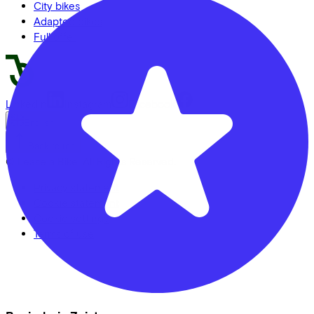
City bikes
Adapted bikes
Full offer
LinkedIn
Instagram
Facebook
English
Back to top
© Lease a Bike. All Rights Reserved.
Privacy statement
Cookie statement
Cookie settings
Terms of use