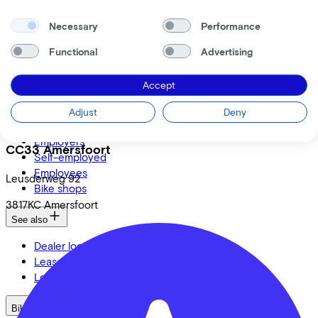
Necessary
Performance
Functional
Advertising
Accept
Adjust
Deny
We enable mobility
Employers
CC33 Amersfoort
Self-employed
Employees
Leusderweg
92
Bike shops
3817KC
Amersfoort
See also
Dealer locator
Lease a bike? Calculate your costs
Login
Bike brands