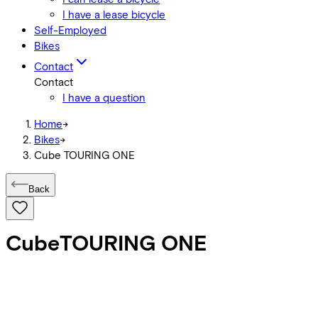
I have a lease bicycle
Self-Employed
Bikes
Contact
Contact
I have a question
Home
->
Bikes
->
Cube TOURING ONE
Back
Cube
TOURING ONE