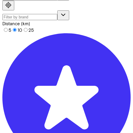
Distance (km)
5
10
25