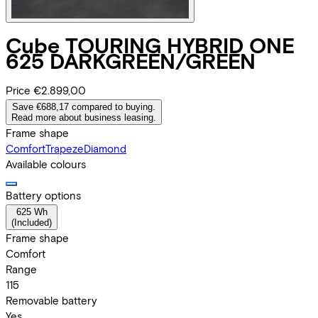
Cube
TOURING HYBRID ONE
625 DARKGREEN/GREEN
Price
€2.899,00
Save €688,17 compared to buying.
Read more about business leasing.
Frame shape
Comfort
Trapeze
Diamond
Available colours
Battery options
625 Wh
(
Included
)
Frame shape
Comfort
Range
115
Removable battery
Yes