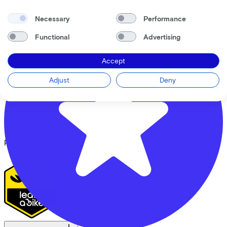
Price
€2.699,00
Save
€659,37
Necessary
Performance
View
Functional
Advertising
Lease a Bike
About us
Accept
Our team
Contact
Adjust
Deny
News
CSR
FAQ
Security & Privacy
Proud partner of