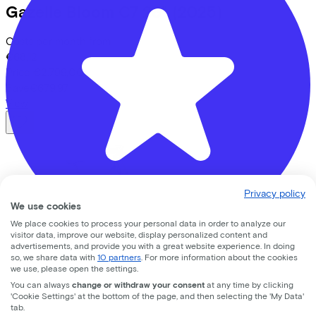
Gazelle
Bloom C7 26"
(2025)
Costs per month from
€68,12
Price
€2.799,00
Save
€679,97
View
Privacy policy
We use cookies
We place cookies to process your personal data in order to analyze our
visitor data, improve our website, display personalized content and
advertisements, and provide you with a great website experience. In doing
Victoria
Cysalo 7
(2025)
so, we share data with
10 partners
. For more information about the cookies
Bike Totaal Smeeing
we use, please open the settings.
You can always
change or withdraw your consent
at any time by clicking
Costs per month from
Koningsweg
16
'Cookie Settings' at the bottom of the page, and then selecting the 'My Data'
€65,65
tab.
3762 EC
Soest