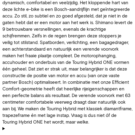
dynamisch, comfortabel en veelzijdig. Het kloppende hart van
deze lichte e-bike is een Bosch-aandrijflijn met geïntegreerde
accu. Zo stil, zo subtiel en zo goed afgesteld, dat je niet in de
gaten hebt dat er een motor aan het werk is. Shimano levert de
9 betrouwbare versnellingen, evenals de krachtige
schijfremmen. Zelfs in de regen brengen deze stoppers je
veilig tot stilstand. Spatborden, verlichting, een bagagedrager,
een achterstandaard en natuurlijk een verende voorvork
maken het fraaie plaatje compleet. De motorophanging,
accuhouder en onderbuis van de Touring Hybrid ONE vormen
één geheel. Dat ziet er strak uit, maar belangrijker is dat deze
constructie de positie van motor en accu (van onze vaste
partner Bosch) optimaliseert. In combinatie met onze Efficient
Comfort-geometrie heeft dat heerlijke rijeigenschappen en
een perfecte balans als resultaat. De verende voorvork met 63
centimeter comfortabele veerweg draagt daar natuurlijk ook
aan bij. We maken de Touring Hybrid met klassiek diamantframe,
trapezeframe én met lage instap. Vraag is dus niet óf de
Touring Hybrid ONE het wordt, maar welke.