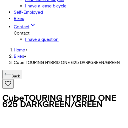
I have a lease bicycle
Self-Employed
Bikes
Contact
Contact
I have a question
Home
->
Bikes
->
Cube TOURING HYBRID ONE 625 DARKGREEN/GREEN
Back
Cube
TOURING HYBRID ONE
625 DARKGREEN/GREEN