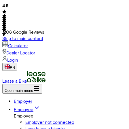
4.6
1206
Google Reviews
Skip to main content
Calculator
Dealer Locator
Login
EN
Lease a Bike
Open main menu
Employer
Employee
Employee
Employer not connected
I can lease a bicycle