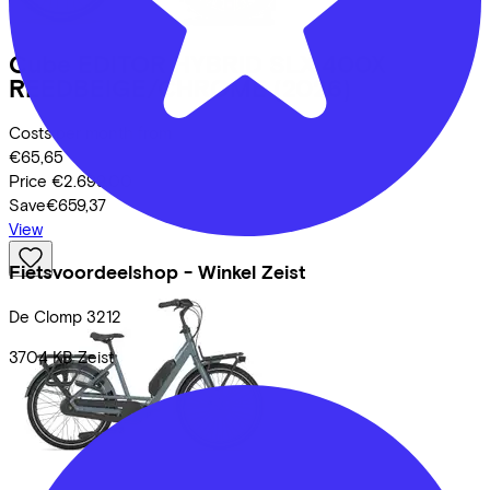
Cube
EDITOR HYBRID SLX 400X
REEDBEIGE/CHROME
(2026)
Costs per month from
€65,65
Price
€2.699,00
Save
€659,37
View
Fietsvoordeelshop - Winkel Zeist
De Clomp
3212
3704 KB
Zeist