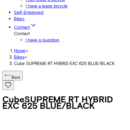
I have a lease bicycle
Self-Employed
Bikes
Contact
Contact
I have a question
Home
->
Bikes
->
Cube SUPREME RT HYBRID EXC 625 BLUE/BLACK
Back
Cube
SUPREME RT HYBRID
EXC 625 BLUE/BLACK