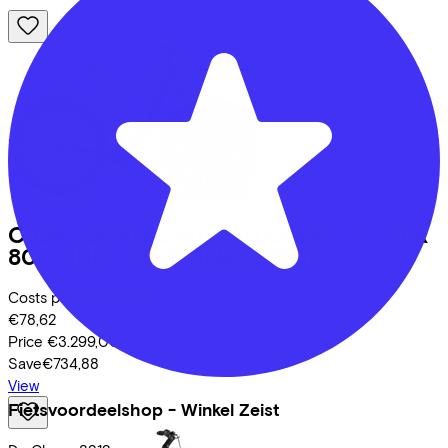
Cube
TOURING HYBRID COMFORT SLX
800 CHILLI/CHROME
(2026)
Costs per month from
€78,62
Price
€3.299,00
Save
€734,88
View
Fietsvoordeelshop - Winkel Zeist