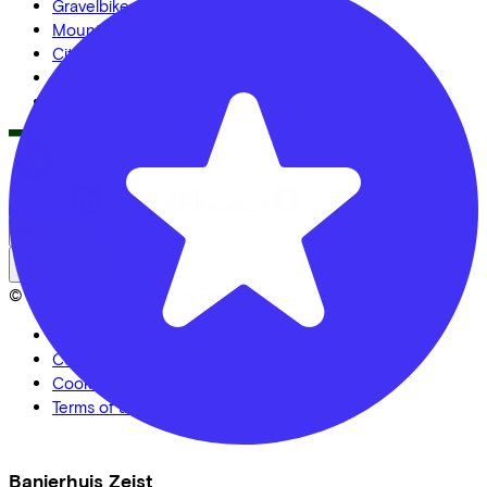
Gravelbikes
Mountainbikes
City bikes
Adapted bikes
Full offer
LinkedIn
Instagram
Facebook
English
Back to top
© Lease a Bike. All Rights Reserved.
Privacy statement
Cookie statement
Cookie settings
Terms of use
Banierhuis Zeist