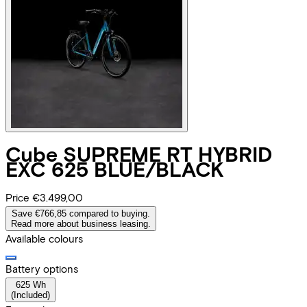
Cube
SUPREME RT HYBRID
EXC 625 BLUE/BLACK
Price
€3.499,00
Save €766,85 compared to buying.
Read more about business leasing.
Available colours
Battery options
625 Wh
(
Included
)