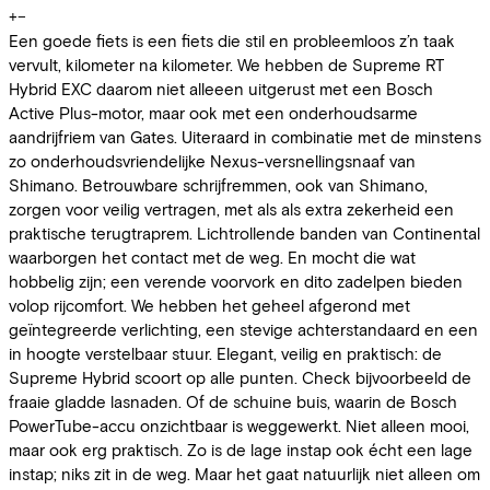
+
−
Een goede fiets is een fiets die stil en probleemloos z’n taak
vervult, kilometer na kilometer. We hebben de Supreme RT
Hybrid EXC daarom niet alleeen uitgerust met een Bosch
Active Plus-motor, maar ook met een onderhoudsarme
aandrijfriem van Gates. Uiteraard in combinatie met de minstens
zo onderhoudsvriendelijke Nexus-versnellingsnaaf van
Shimano. Betrouwbare schrijfremmen, ook van Shimano,
zorgen voor veilig vertragen, met als als extra zekerheid een
praktische terugtraprem. Lichtrollende banden van Continental
waarborgen het contact met de weg. En mocht die wat
hobbelig zijn; een verende voorvork en dito zadelpen bieden
volop rijcomfort. We hebben het geheel afgerond met
geïntegreerde verlichting, een stevige achterstandaard en een
in hoogte verstelbaar stuur. Elegant, veilig en praktisch: de
Supreme Hybrid scoort op alle punten. Check bijvoorbeeld de
fraaie gladde lasnaden. Of de schuine buis, waarin de Bosch
PowerTube-accu onzichtbaar is weggewerkt. Niet alleen mooi,
maar ook erg praktisch. Zo is de lage instap ook écht een lage
instap; niks zit in de weg. Maar het gaat natuurlijk niet alleen om