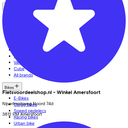
Bike brands
Gazelle
Cannondale
Roetz
Cervélo
Kalkhoff
Urban Arrow
Veloretti
Van Raam
Cube
All brands
Bikes
Fietsvoordeelshop.nl - Winkel Amersfoort
E-Bikes
Nijverheidsweg Noord
74d
Cargo bikes
Speed pedelecs
3812 PM
Amersfoort
Racing bikes
Urban bike