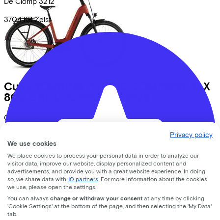
De Clomp
3212
3704 KB
Zeist
Cube
TOURING HYBRID COMFORT SLX
800 CHILLI/CHROME
(2026)
Costs per month from
€78,62
Privacy policy
Price
€3.299,00
We use cookies
Save
€734,88
We place cookies to process your personal data in order to analyze our
View
visitor data, improve our website, display personalized content and
advertisements, and provide you with a great website experience. In doing
so, we share data with
10 partners
. For more information about the cookies
we use, please open the settings.
You can always
change or withdraw your consent
at any time by clicking
'Cookie Settings' at the bottom of the page, and then selecting the 'My Data'
tab.