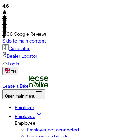
4.6
1206
Google Reviews
Skip to main content
Calculator
Dealer Locator
Login
EN
Lease a Bike
Open main menu
Employer
Employee
Employee
Employer not connected
I can lease a bicycle