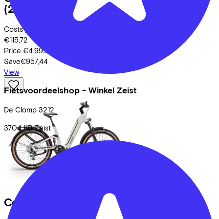
(2025)
Costs per month from
€115,72
Price
€4.999,00
Save
€957,44
View
Fietsvoordeelshop - Winkel Zeist
De Clomp
3212
3704 KB
Zeist
Conway
Cairon SUV FS 4.0
(2026)