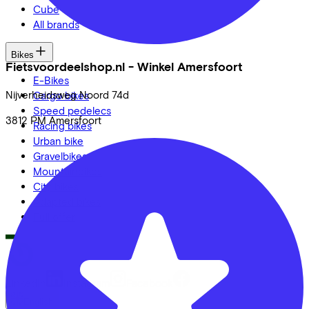
Cube
All brands
Bikes
Fietsvoordeelshop.nl - Winkel Amersfoort
E-Bikes
Nijverheidsweg Noord
74d
Cargo bikes
Speed pedelecs
3812 PM
Amersfoort
Racing bikes
Urban bike
Gravelbikes
Mountainbikes
City bikes
Adapted bikes
Full offer
LinkedIn
Instagram
Facebook
English