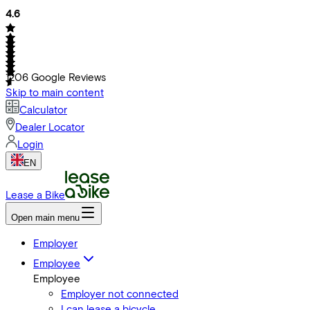
4.6
1206
Google Reviews
Skip to main content
Calculator
Dealer Locator
Login
EN
Lease a Bike
Open main menu
Employer
Employee
Employee
Employer not connected
I can lease a bicycle