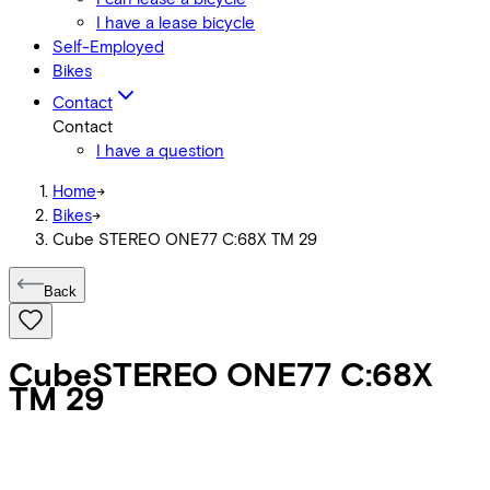
I have a lease bicycle
Self-Employed
Bikes
Contact
Contact
I have a question
Home
->
Bikes
->
Cube STEREO ONE77 C:68X TM 29
Back
Cube
STEREO ONE77 C:68X
TM 29