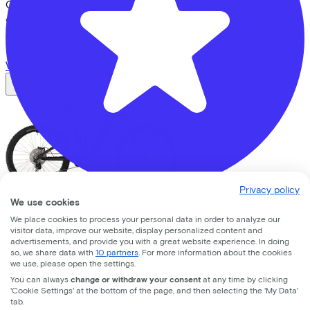
Costs per month from
€110,59
Price
€4.799,95
Save
€910,87
View
Privacy policy
We use cookies
Bike Totaal Smeeing
Cube
STEREO HYBRID ONE44 EXC 800
We place cookies to process your personal data in order to analyze our
IRONGREY/CHROME
(2026)
visitor data, improve our website, display personalized content and
Koningsweg
16
advertisements, and provide you with a great website experience. In doing
so, we share data with
10 partners
. For more information about the cookies
Costs per month from
3762 EC
Soest
we use, please open the settings.
€110,57
You can always
change or withdraw your consent
at any time by clicking
Price
€4.799,00
'Cookie Settings' at the bottom of the page, and then selecting the 'My Data'
tab.
Save
€910,79