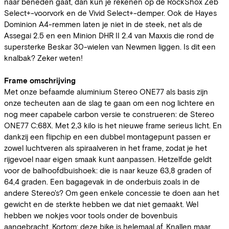
naar beneden gaat, dan kun je rekenen op de RockShox Zeb
Select+-voorvork en de Vivid Select+-demper. Ook de Hayes
Dominion A4-remmen laten je niet in de steek, net als de
Assegai 2.5 en een Minion DHR II 2.4 van Maxxis die rond de
supersterke Beskar 30-wielen van Newmen liggen. Is dit een
knalbak? Zeker weten!
Frame omschrijving
Met onze befaamde aluminium Stereo ONE77 als basis zijn
onze techeuten aan de slag te gaan om een nog lichtere en
nog meer capabele carbon versie te construeren: de Stereo
ONE77 C:68X. Met 2,3 kilo is het nieuwe frame serieus licht. En
dankzij een flipchip en een dubbel montagepunt passen er
zowel luchtveren als spiraalveren in het frame, zodat je het
rijgevoel naar eigen smaak kunt aanpassen. Hetzelfde geldt
voor de balhoofdbuishoek: die is naar keuze 63,8 graden of
64,4 graden. Een bagagevak in de onderbuis zoals in de
andere Stereo's? Om geen enkele concessie te doen aan het
gewicht en de sterkte hebben we dat niet gemaakt. Wel
hebben we nokjes voor tools onder de bovenbuis
aangebracht. Kortom: deze bike is helemaal af. Knallen maar.