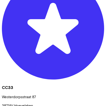
CC33
Westerdorpsstraat
87
3871AV
Hoevelaken