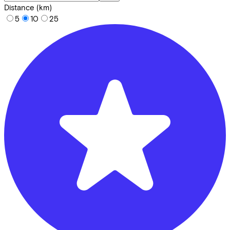
Distance (km)
5
10
25