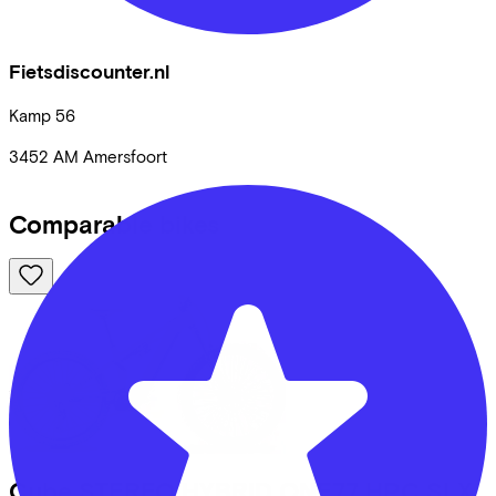
Fietsdiscounter.nl
Kamp
56
3452 AM
Amersfoort
Comparable bikes
Cube
STEREO HYBRID ONE77 HPC SLX