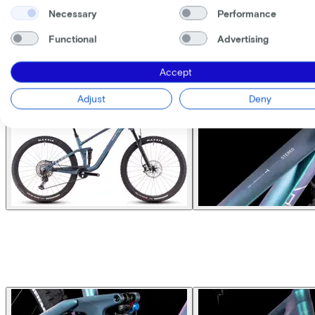
Necessary
Performance
Functional
Advertising
Accept
Adjust
Deny