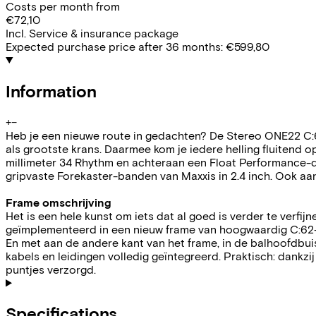
Costs per month from
€72,10
Incl. Service & insurance package
Expected purchase price after 36 months:
€599,80
Information
+
−
Heb je een nieuwe route in gedachten? De Stereo ONE22 C:62
als grootste krans. Daarmee kom je iedere helling fluitend 
millimeter 34 Rhythm en achteraan een Float Performance-
gripvaste Forekaster-banden van Maxxis in 2.4 inch. Ook aan 
Frame omschrijving
Het is een hele kunst om iets dat al goed is verder te ver
geïmplementeerd in een nieuw frame van hoogwaardig C:62-
En met aan de andere kant van het frame, in de balhoofdbuis,
kabels en leidingen volledig geïntegreerd. Praktisch: dankz
puntjes verzorgd.
Specifications