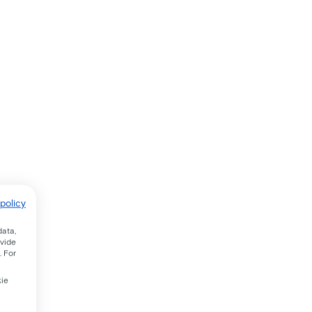
policy
data,
ovide
. For
kie