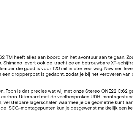
 TM heeft alles aan boord om het avontuur aan te gaan. Zoal
op. Shimano levert ook de krachtige en betrouwbare XT-schijf
demper die goed is voor 120 millimeter veerweg. Newmen lev
een dropperpost is gedacht, zodat je bij het veroveren van de 
fijnen. Toch is dat precies wat wij met onze Stereo ONE22 C:
carbon. Uiteraard met de veelbesproken UDH-montagestandaar
 verstelbare lagerschalen waarmee je de geometrie kunt aanpass
ij de ISCG-montagepunten kun je desgewenst makkelijk een kett