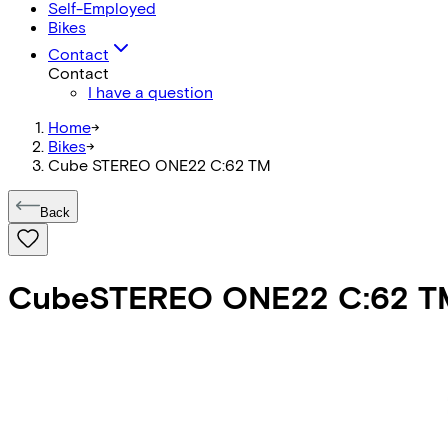
Self-Employed
Bikes
Contact
Contact
I have a question
Home
->
Bikes
->
Cube STEREO ONE22 C:62 TM
Back
Cube
STEREO ONE22 C:62 T