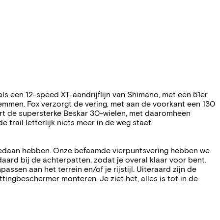
s een 12-speed XT-aandrijflijn van Shimano, met een 51er
remmen. Fox verzorgt de vering, met aan de voorkant een 130
ert de supersterke Beskar 30-wielen, met daaromheen
trail letterlijk niets meer in de weg staat.
62 gedaan hebben. Onze befaamde vierpuntsvering hebben we
d bij de achterpatten, zodat je overal klaar voor bent.
en aan het terrein en/of je rijstijl. Uiteraard zijn de
ingbeschermer monteren. Je ziet het, alles is tot in de