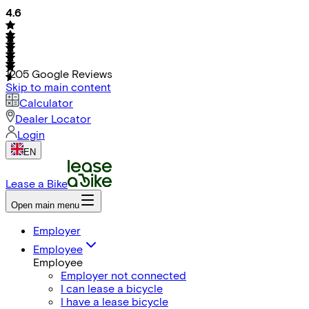
4.6
1205
Google Reviews
Skip to main content
Calculator
Dealer Locator
Login
EN
Lease a Bike
Open main menu
Employer
Employee
Employee
Employer not connected
I can lease a bicycle
I have a lease bicycle