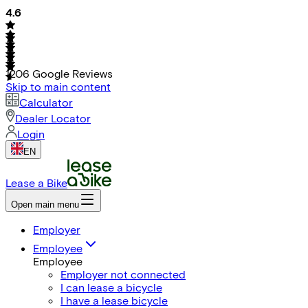
4.6
1206
Google Reviews
Skip to main content
Calculator
Dealer Locator
Login
EN
Lease a Bike
Open main menu
Employer
Employee
Employee
Employer not connected
I can lease a bicycle
I have a lease bicycle