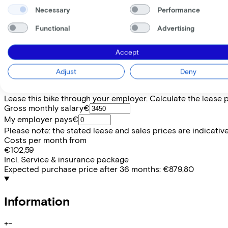
800 Wh
(
Included
)
Necessary
Performance
Frame shape
Functional
Advertising
Diamond
Range
106
Accept
Removable battery
No
Adjust
Deny
EMPLOYEE
SELF-EMPLOYED
Lease this bike through your employer. Calculate the lease 
Gross monthly salary
€
My employer pays
€
Please note: the stated lease and sales prices are indicative.
Costs per month from
€102,59
Incl. Service & insurance package
Expected purchase price after 36 months:
€879,80
Information
+
−