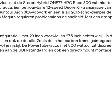
l zien: met de Stereo Hybrid ONE77 HPC Race 800 valt niet te
uraccu. Een betrouwbare 12-speed Deore XT-transmissie van
Suntour Aion 38X-voovork en een Triair 2CR-schokdemper de 
Magura reguleren probleemloos de snelheid. Met een dropper-
figuratie – met 29 inch voorwiel en 27.5 inch achterwiel – i
s tellen ook de details. Zoals de in het carbon frame geïntegr
of je rijstijl. De PowerTube-accu met 800 wattuur zit discr
en aan de UDH-standaard en ook een direct-mount montagepu