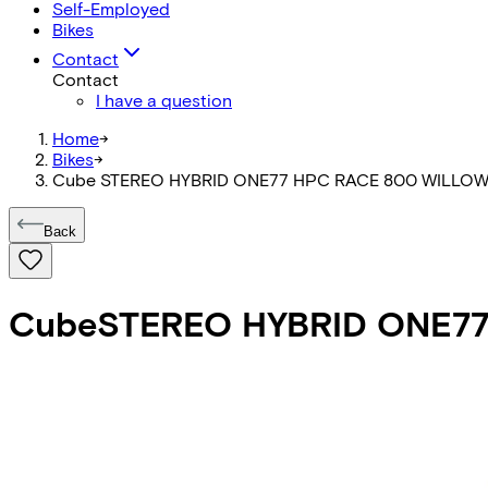
Self-Employed
Bikes
Contact
Contact
I have a question
Home
->
Bikes
->
Cube STEREO HYBRID ONE77 HPC RACE 800 WILLO
Back
Cube
STEREO HYBRID ONE7