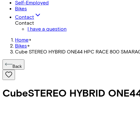
Self-Employed
Bikes
Contact
Contact
I have a question
Home
->
Bikes
->
Cube STEREO HYBRID ONE44 HPC RACE 800 SMAR
Back
Cube
STEREO HYBRID ONE4