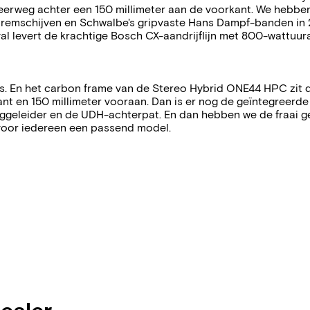
 veerweg achter een 150 millimeter aan de voorkant. We heb
remschijven en Schwalbe's gripvaste Hans Dampf-banden in 2.6
al levert de krachtige Bosch CX-aandrijflijn met 800-wattuu
ails. En het carbon frame van de Stereo Hybrid ONE44 HPC zit 
t en 150 millimeter vooraan. Dan is er nog de geïntegreerde k
inggeleider en de UDH-achterpat. En dan hebben we de fraai
r voor iedereen een passend model.
dealer