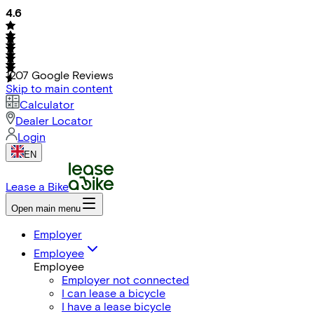
4.6
1207
Google Reviews
Skip to main content
Calculator
Dealer Locator
Login
EN
Lease a Bike
Open main menu
Employer
Employee
Employee
Employer not connected
I can lease a bicycle
I have a lease bicycle