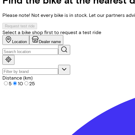
Please note! Not every bike is in stock. Let our partners ad
Request test ride
Select a bike shop first to request a test ride
Location
Dealer name
Distance (km)
5
10
25