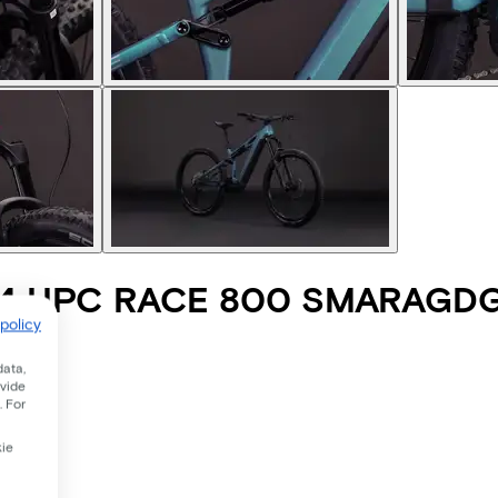
44 HPC RACE 800 SMARAGD
policy
data,
ovide
. For
kie