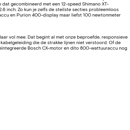
ben dat gecombineerd met een 12-speed Shimano XT-
 inch. Zo kun je zelfs de steilste secties probleemloos
raccu en Purion 400-display maar liefst 100 newtonmeter
daar vol mee. Dat begint al met onze beproefde, responsieve
abelgeleiding die de strakke lijnen niet verstoord. Of de
 geïntegreerde Bosch CX-motor en dito 800-wattuuraccu nog