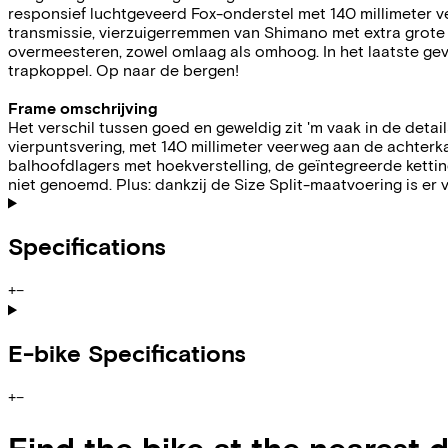
responsief luchtgeveerd Fox-onderstel met 140 millimeter
transmissie, vierzuigerremmen van Shimano met extra grote 
overmeesteren, zowel omlaag als omhoog. In het laatste gev
trapkoppel. Op naar de bergen!
Frame omschrijving
Het verschil tussen goed en geweldig zit 'm vaak in de det
vierpuntsvering, met 140 millimeter veerweg aan de achterkan
balhoofdlagers met hoekverstelling, de geïntegreerde kett
niet genoemd. Plus: dankzij de Size Split-maatvoering is e
Specifications
+
−
E-bike Specifications
+
−
Find the bike at the nearest 