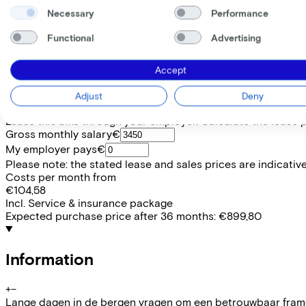
(
Included
)
Necessary
Performance
Frame shape
Diamond
Functional
Advertising
Range
106
Removable battery
Accept
No
EMPLOYEE
SELF-EMPLOYED
Adjust
Deny
Lease this bike through your employer. Calculate the lease 
Gross monthly salary
€
My employer pays
€
Please note: the stated lease and sales prices are indicative.
Costs per month from
€104,58
Incl. Service & insurance package
Expected purchase price after 36 months:
€899,80
Information
+
−
Lange dagen in de bergen vragen om een betrouwbaar fram