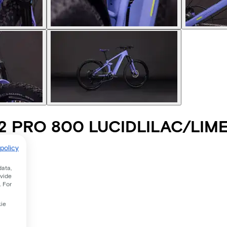
2 PRO 800 LUCIDLILAC/LIM
policy
data,
ovide
. For
kie