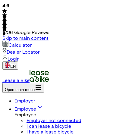
4.6
1206
Google Reviews
Skip to main content
Calculator
Dealer Locator
Login
EN
Lease a Bike
Open main menu
Employer
Employee
Employee
Employer not connected
I can lease a bicycle
I have a lease bicycle