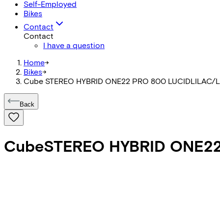
Self-Employed
Bikes
Contact
Contact
I have a question
Home
->
Bikes
->
Cube STEREO HYBRID ONE22 PRO 800 LUCIDLILAC/
Back
Cube
STEREO HYBRID ONE22