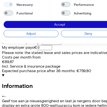
Frame shape
Necessary
Performance
Diamond
Range
Functional
Advertising
106
Removable battery
No
Accept
EMPLOYEE
SELF-EMPLOYED
Adjust
Deny
Lease this bike through your employer. Calculate the lease 
Gross monthly salary
€
My employer pays
€
Please note: the stated lease and sales prices are indicative.
Costs per month from
€89,87
Incl. Service & insurance package
Expected purchase price after 36 months:
€759,80
Information
+
−
Geef toe aan je nieuwsgierigheid en laat je nergens door b
display en extra grote 800-wattuuraccu kom je iedere hell