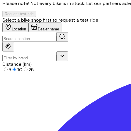
Please note! Not every bike is in stock. Let our partners ad
Request test ride
Select a bike shop first to request a test ride
Location
Dealer name
Distance (km)
5
10
25