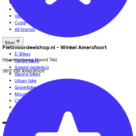
Urban Arrow
Veloretti
Van Raam
Cube
All brands
Bikes
Fietsvoordeelshop.nl - Winkel Amersfoort
E-Bikes
Nijverheidsweg Noord
74d
Cargo bikes
Speed pedelecs
3812 PM
Amersfoort
Racing bikes
Urban bike
Gravelbikes
Mountainbikes
City bikes
Adapted bikes
Full offer