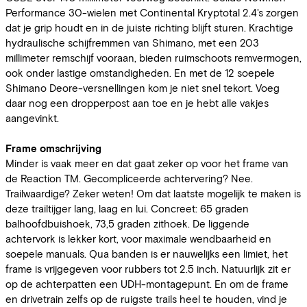
Performance 30-wielen met Continental Kryptotal 2.4's zorgen
dat je grip houdt en in de juiste richting blijft sturen. Krachtige
hydraulische schijfremmen van Shimano, met een 203
millimeter remschijf vooraan, bieden ruimschoots remvermogen,
ook onder lastige omstandigheden. En met de 12 soepele
Shimano Deore-versnellingen kom je niet snel tekort. Voeg
daar nog een dropperpost aan toe en je hebt alle vakjes
aangevinkt.
Frame omschrijving
Minder is vaak meer en dat gaat zeker op voor het frame van
de Reaction TM. Gecompliceerde achtervering? Nee.
Trailwaardige? Zeker weten! Om dat laatste mogelijk te maken is
deze trailtijger lang, laag en lui. Concreet: 65 graden
balhoofdbuishoek, 73,5 graden zithoek. De liggende
achtervork is lekker kort, voor maximale wendbaarheid en
soepele manuals. Qua banden is er nauwelijks een limiet, het
frame is vrijgegeven voor rubbers tot 2.5 inch. Natuurlijk zit er
op de achterpatten een UDH-montagepunt. En om de frame
en drivetrain zelfs op de ruigste trails heel te houden, vind je