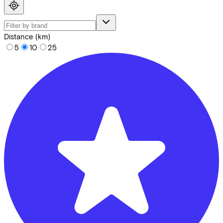
Distance (km)
5
10
25