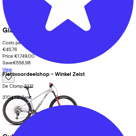
Giant
Revolt
(2026)
Costs per month from
€45,76
Price
€1.749,00
Save
€556,98
View
Fietsvoordeelshop - Winkel Zeist
De Clomp
3212
3704 KB
Zeist