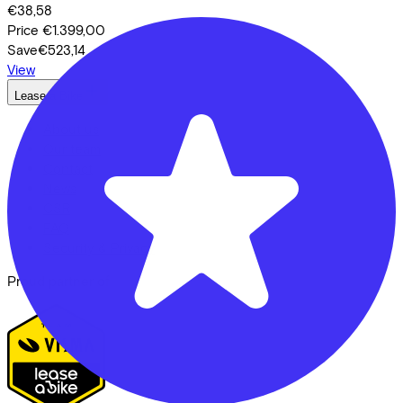
€38,58
Price
€1.399,00
Save
€523,14
View
Lease a Bike
About us
Our team
Contact
News
CSR
FAQ
Security & Privacy
Proud partner of