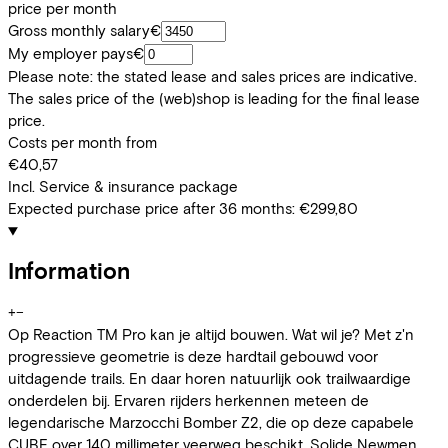
price per month
Gross monthly salary
€
My employer pays
€
Please note: the stated lease and sales prices are indicative.
The sales price of the (web)shop is leading for the final lease
price.
Costs per month from
€40,57
Incl. Service & insurance package
Expected purchase price after 36 months:
€299,80
Information
+
−
Op Reaction TM Pro kan je altijd bouwen. Wat wil je? Met z'n
progressieve geometrie is deze hardtail gebouwd voor
uitdagende trails. En daar horen natuurlijk ook trailwaardige
onderdelen bij. Ervaren rijders herkennen meteen de
legendarische Marzocchi Bomber Z2, die op deze capabele
CUBE over 140 millimeter veerweg beschikt. Solide Newmen