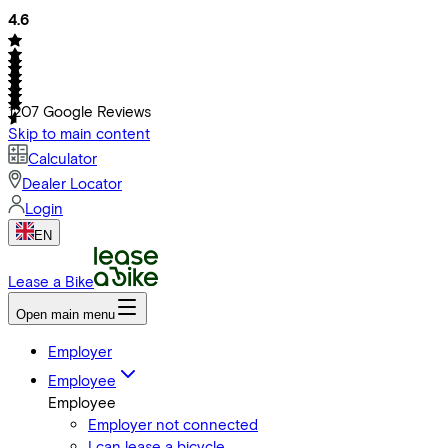
4.6
1207
Google Reviews
Skip to main content
Calculator
Dealer Locator
Login
EN
Lease a Bike
Open main menu
Employer
Employee
Employee
Employer not connected
I can lease a bicycle