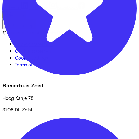
LinkedIn
Instagram
Facebook
English
Back to top
© Lease a Bike. All Rights Reserved.
Privacy statement
Cookie statement
Cookie settings
Terms of use
Banierhuis Zeist
Hoog Kanje
78
3708 DL
Zeist