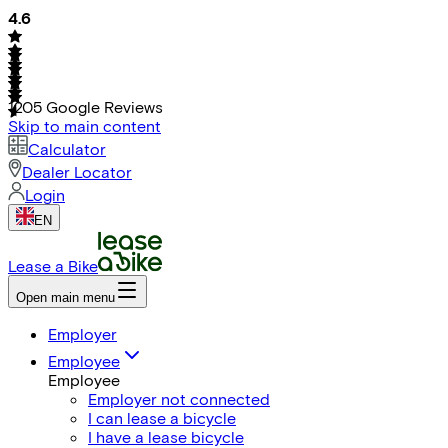
4.6
1205
Google Reviews
Skip to main content
Calculator
Dealer Locator
Login
EN
Lease a Bike
Open main menu
Employer
Employee
Employee
Employer not connected
I can lease a bicycle
I have a lease bicycle