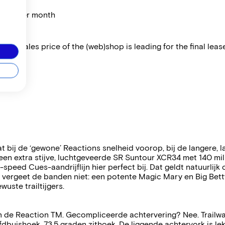
price per month
 The sales price of the (web)shop is leading for the final lease
t bij de ‘gewone’ Reactions snelheid voorop, bij de langere, 
e een extra stijve, luchtgeveerde SR Suntour XCR34 met 140 m
1-speed Cues-aandrijflijn hier perfect bij. Dat geldt natuurli
n vergeet de banden niet: een potente Magic Mary en Big Bett
uste trailtijgers.
n de Reaction TM. Gecompliceerde achtervering? Nee. Trailwa
oofdbuishoek, 73,5 graden zithoek. De liggende achtervork is 