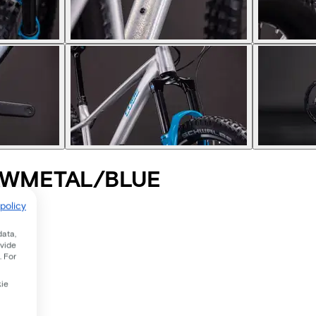
AWMETAL/BLUE
policy
data,
ovide
. For
kie