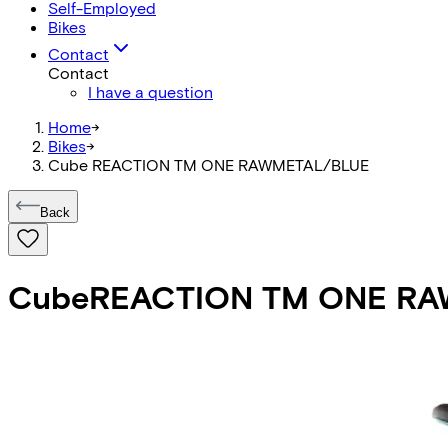
Self-Employed
Bikes
Contact
Contact
I have a question
Home
->
Bikes
->
Cube REACTION TM ONE RAWMETAL/BLUE
Back
Cube
REACTION TM ONE RA