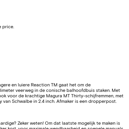
 price.
lagere en luiere Reaction TM gaat het om de
illimeter veerweg in de conische balhoofdbuis staken. Met
jk ook voor de krachtige Magura MT Thirty-schijfremmen, met
y van Schwalbe in 2.4 inch. Afmaker is een dropperpost.
ardige? Zeker weten! Om dat laatste mogelijk te maken is
lekker kort, voor maximale wendbaarheid en soepele manuals.