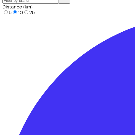
Distance (km)
5
10
25