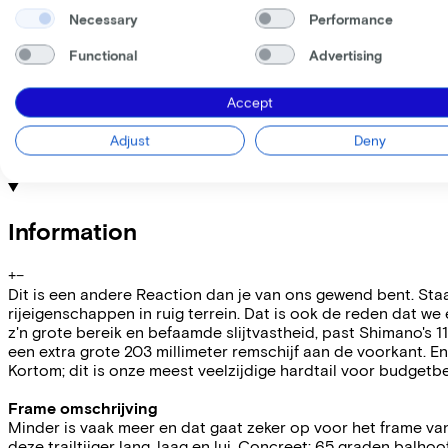
Necessary
Performance
Lease this bike through your employer. Calculate the lease 
Gross monthly salary
€
Functional
Advertising
My employer pays
€
Please note: the stated lease and sales prices are indicative.
Accept
Costs per month from
€32,40
Adjust
Deny
Incl. Service & insurance package
Expected purchase price after 36 months:
€219,80
Information
+
−
Dit is een andere Reaction dan je van ons gewend bent. Staa
rijeigenschappen in ruig terrein. Dat is ook de reden dat w
z'n grote bereik en befaamde slijtvastheid, past Shimano's 1
een extra grote 203 millimeter remschijf aan de voorkant. E
Kortom; dit is onze meest veelzijdige hardtail voor budgetbew
Frame omschrijving
Minder is vaak meer en dat gaat zeker op voor het frame va
deze trailtijger lang, laag en lui. Concreet: 65 graden balh