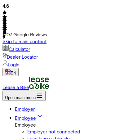
4.6
1207
Google Reviews
Skip to main content
Calculator
Dealer Locator
Login
EN
Lease a Bike
Open main menu
Employer
Employee
Employee
Employer not connected
I can lease a bicycle