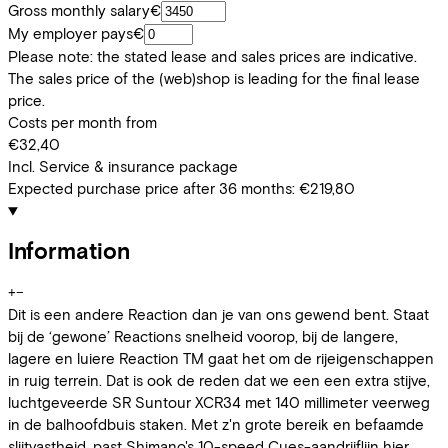
Gross monthly salary
€
My employer pays
€
Please note: the stated lease and sales prices are indicative.
The sales price of the (web)shop is leading for the final lease
price.
Costs per month from
€32,40
Incl. Service & insurance package
Expected purchase price after 36 months:
€219,80
Information
+
−
Dit is een andere Reaction dan je van ons gewend bent. Staat
bij de ‘gewone’ Reactions snelheid voorop, bij de langere,
lagere en luiere Reaction TM gaat het om de rijeigenschappen
in ruig terrein. Dat is ook de reden dat we een een extra stijve,
luchtgeveerde SR Suntour XCR34 met 140 millimeter veerweg
in de balhoofdbuis staken. Met z'n grote bereik en befaamde
slijtvastheid, past Shimano's 10-speed Cues-aandrijflijn hier