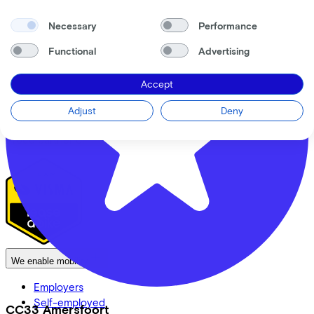
About us
Necessary
Performance
Our team
Functional
Advertising
Contact
News
CSR
Accept
FAQ
Adjust
Deny
Security & Privacy
Proud partner of
We enable mobility
Employers
Self-employed
CC33 Amersfoort