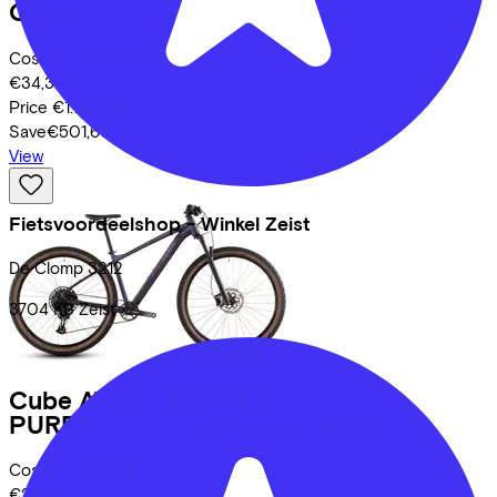
Cube
REACTION SLX
(2025)
Costs per month from
€34,39
Price
€1.199,00
Save
€501,60
View
Fietsvoordeelshop - Winkel Zeist
De Clomp
3212
3704 KB
Zeist
Cube
ATTENTION SLX
PURPLEGALAXY/BLACK
(2026)
Costs per month from
€28,41