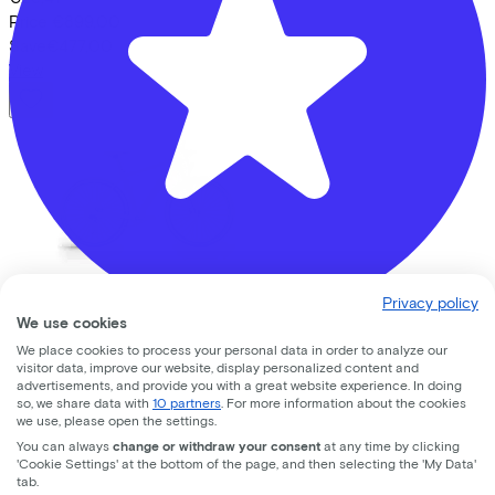
Price
€899,00
Save
€477,00
View
Privacy policy
Conway
Razz 9.0
(2025)
We use cookies
We place cookies to process your personal data in order to analyze our
Bike Totaal Smeeing
Costs per month from
visitor data, improve our website, display personalized content and
€30,42
advertisements, and provide you with a great website experience. In doing
Koningsweg
16
so, we share data with
10 partners
. For more information about the cookies
Price
€999,95
we use, please open the settings.
Save
€485,28
3762 EC
Soest
You can always
change or withdraw your consent
at any time by clicking
View
'Cookie Settings' at the bottom of the page, and then selecting the 'My Data'
tab.
Lease a Bike