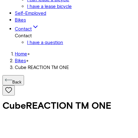
I have a lease bicycle
Self-Employed
Bikes
Contact
Contact
I have a question
Home
->
Bikes
->
Cube REACTION TM ONE
Back
Cube
REACTION TM ONE