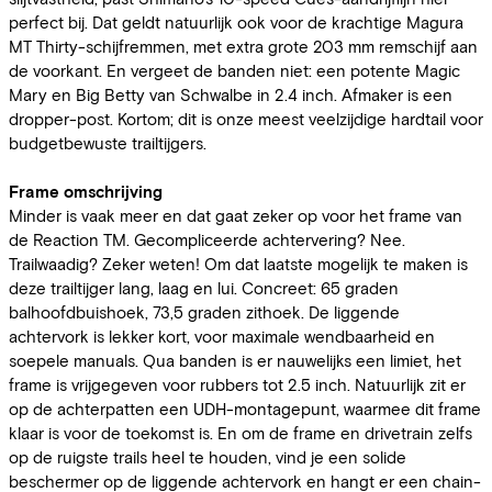
perfect bij. Dat geldt natuurlijk ook voor de krachtige Magura
MT Thirty-schijfremmen, met extra grote 203 mm remschijf aan
de voorkant. En vergeet de banden niet: een potente Magic
Mary en Big Betty van Schwalbe in 2.4 inch. Afmaker is een
dropper-post. Kortom; dit is onze meest veelzijdige hardtail voor
budgetbewuste trailtijgers.
Frame omschrijving
Minder is vaak meer en dat gaat zeker op voor het frame van
de Reaction TM. Gecompliceerde achtervering? Nee.
Trailwaadig? Zeker weten! Om dat laatste mogelijk te maken is
deze trailtijger lang, laag en lui. Concreet: 65 graden
balhoofdbuishoek, 73,5 graden zithoek. De liggende
achtervork is lekker kort, voor maximale wendbaarheid en
soepele manuals. Qua banden is er nauwelijks een limiet, het
frame is vrijgegeven voor rubbers tot 2.5 inch. Natuurlijk zit er
op de achterpatten een UDH-montagepunt, waarmee dit frame
klaar is voor de toekomst is. En om de frame en drivetrain zelfs
op de ruigste trails heel te houden, vind je een solide
beschermer op de liggende achtervork en hangt er een chain-