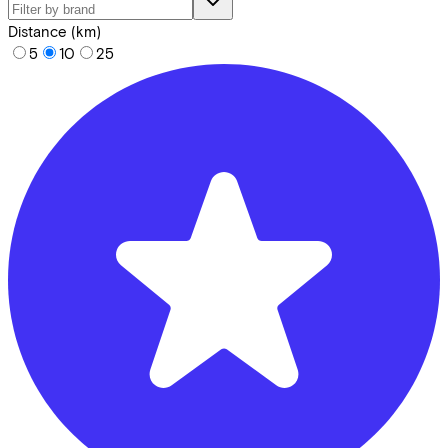
Distance (km)
5
10
25