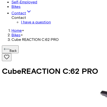
Self-Employed
Bikes
Contact
Contact
I have a question
Home
->
Bikes
->
Cube REACTION C:62 PRO
Back
Cube
REACTION C:62 PRO