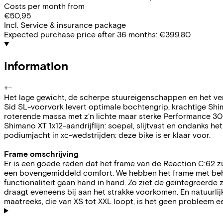
Costs per month from
€50,95
Incl. Service & insurance package
Expected purchase price after 36 months:
€399,80
Information
+
−
Het lage gewicht, de scherpe stuureigenschappen en het ver
Sid SL-voorvork levert optimale bochtengrip, krachtige Shi
roterende massa met z'n lichte maar sterke Performance 30-
Shimano XT 1x12-aandrijflijn: soepel, slijtvast en ondanks 
podiumjacht in xc-wedstrijden: deze bike is er klaar voor.
Frame omschrijving
Er is een goede reden dat het frame van de Reaction C:62 z
een bovengemiddeld comfort. We hebben het frame met beh
functionaliteit gaan hand in hand. Zo ziet de geïntegreerde 
draagt eveneens bij aan het strakke voorkomen. En natuurli
maatreeks, die van XS tot XXL loopt, is het geen probleem 