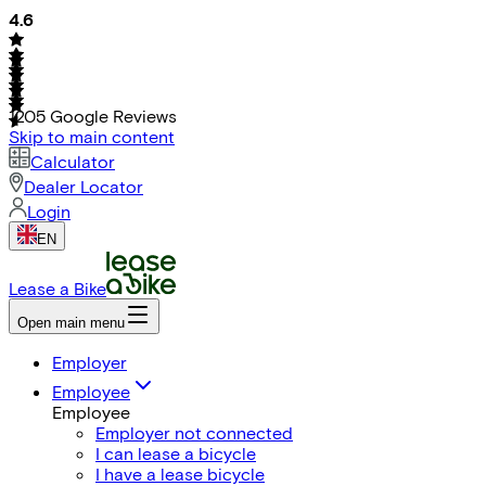
4.6
1205
Google Reviews
Skip to main content
Calculator
Dealer Locator
Login
EN
Lease a Bike
Open main menu
Employer
Employee
Employee
Employer not connected
I can lease a bicycle
I have a lease bicycle