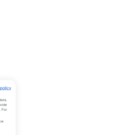
policy
data,
ovide
. For
kie