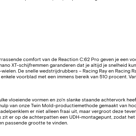
rassende comfort van de Reaction C:62 Pro geven je een voor
mano XT-schijfremmen garanderen dat je altijd je snelheid k
wielen. De snelle wedstrijdrubbers – Racing Ray en Racing R
het enkele voorblad met een immens bereik van 510 procent. Van
ulke vloeiende vormen en zo'n slanke staande achtervork heef
ulp van onze Twin Mold-productiemethode gemaakt van hoogw
zadelpenklem er niet alleen fraai uit, maar vergroot deze teve
jk zit er op de achterpatten een UDH-montagepunt, zodat het 
een passende grootte te vinden.