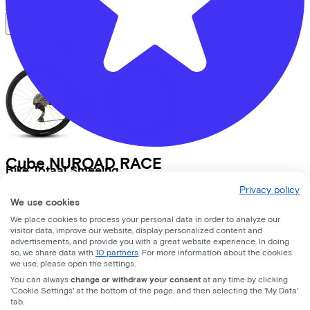
View
Cube
NUROAD RACE
Bike Totaal Smeeing
CAPPUCCINO/BLACK
(2026)
Privacy policy
Koningsweg
16
We use cookies
Costs per month from
We place cookies to process your personal data in order to analyze our
€40,57
3762 EC
Soest
visitor data, improve our website, display personalized content and
Price
€1.499,00
advertisements, and provide you with a great website experience. In doing
Save
€531,34
so, we share data with
10 partners
. For more information about the cookies
we use, please open the settings.
View
You can always
change or withdraw your consent
at any time by clicking
Lease a Bike
'Cookie Settings' at the bottom of the page, and then selecting the 'My Data'
tab.