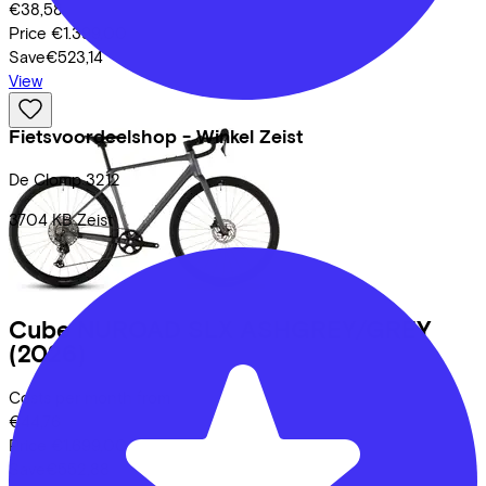
€38,58
Price
€1.399,00
Save
€523,14
View
Fietsvoordeelshop - Winkel Zeist
De Clomp
3212
3704 KB
Zeist
Cube
NUROAD SLX ASHGREY/GREY
(2026)
Costs per month from
€44,76
Price
€1.699,00
Save
€552,88