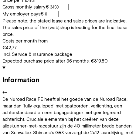
price per month
Gross monthly salary
€
My employer pays
€
Please note: the stated lease and sales prices are indicative.
The sales price of the (web)shop is leading for the final lease
price.
Costs per month from
€42,77
Incl. Service & insurance package
Expected purchase price after 36 months:
€319,80
Information
+
−
De Nuroad Race FE heeft al het goede van de Nuroad Race,
maar dan 'fully equipped' met spatborden, verlichting, een
achterstandaard en een bagagedrager met geïntegreerd
achterlicht. Cruciale elementen bij het creëren van deze
alleskunner-met-racestuur zijn de 40 millimeter brede banden
van Schwalbe. Shimano’s GRX verzorgt de 2x12-aandrijving, met