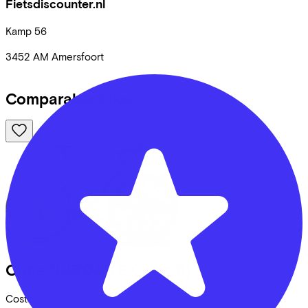
Fietsdiscounter.nl
Kamp
56
3452 AM
Amersfoort
Comparable bikes
Cube
NUROAD EX
(2025)
Costs per month from