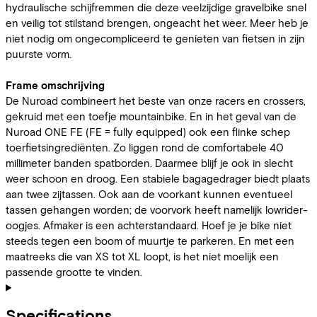
hydraulische schijfremmen die deze veelzijdige gravelbike snel
en veilig tot stilstand brengen, ongeacht het weer. Meer heb je
niet nodig om ongecompliceerd te genieten van fietsen in zijn
puurste vorm.
Frame omschrijving
De Nuroad combineert het beste van onze racers en crossers,
gekruid met een toefje mountainbike. En in het geval van de
Nuroad ONE FE (FE = fully equipped) ook een flinke schep
toerfietsingrediënten. Zo liggen rond de comfortabele 40
millimeter banden spatborden. Daarmee blijf je ook in slecht
weer schoon en droog. Een stabiele bagagedrager biedt plaats
aan twee zijtassen. Ook aan de voorkant kunnen eventueel
tassen gehangen worden; de voorvork heeft namelijk lowrider-
oogjes. Afmaker is een achterstandaard. Hoef je je bike niet
steeds tegen een boom of muurtje te parkeren. En met een
maatreeks die van XS tot XL loopt, is het niet moelijk een
passende grootte te vinden.
Specifications