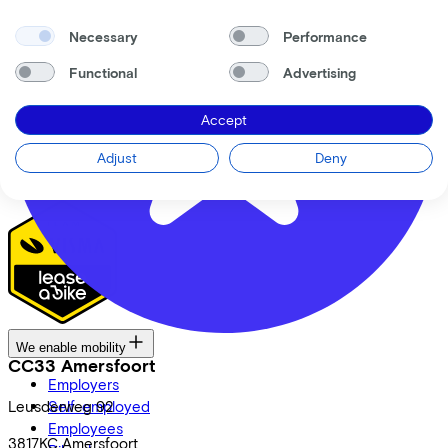
About us
Our team
Necessary
Performance
Contact
News
Functional
Advertising
CSR
FAQ
Accept
Security & Privacy
Adjust
Deny
Proud partner of
We enable mobility
CC33 Amersfoort
Employers
Leusderweg
Self-employed
92
Employees
3817KC
Amersfoort