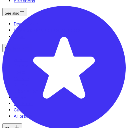
Bike shops
See also
Dealer locator
Lease a bike? Calculate your costs
Login
Bike brands
Gazelle
Cannondale
Roetz
Cervélo
Kalkhoff
Urban Arrow
Veloretti
Van Raam
Cube
All brands