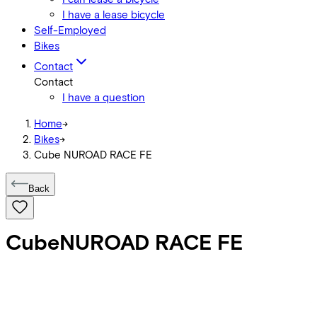
I have a lease bicycle
Self-Employed
Bikes
Contact
Contact
I have a question
Home
->
Bikes
->
Cube NUROAD RACE FE
Back
Cube
NUROAD RACE FE