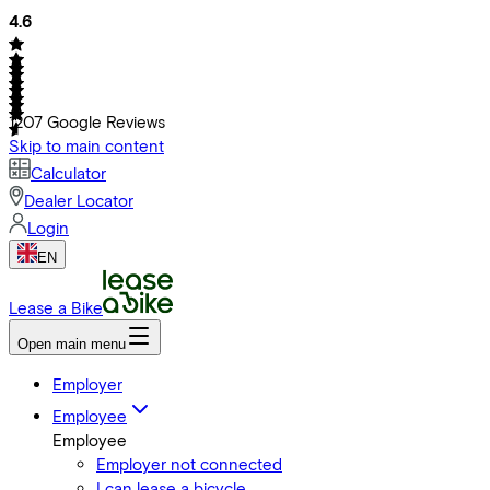
4.6
1207
Google Reviews
Skip to main content
Calculator
Dealer Locator
Login
EN
Lease a Bike
Open main menu
Employer
Employee
Employee
Employer not connected
I can lease a bicycle