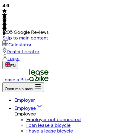
4.6
1205
Google Reviews
Skip to main content
Calculator
Dealer Locator
Login
EN
Lease a Bike
Open main menu
Employer
Employee
Employee
Employer not connected
I can lease a bicycle
I have a lease bicycle