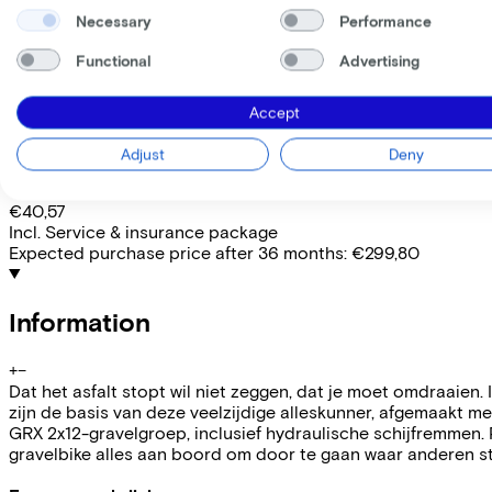
Frame shape
Necessary
Performance
Diamond
EMPLOYEE
SELF-EMPLOYED
Functional
Advertising
Lease this bike through your employer. Calculate the lease 
Accept
Gross monthly salary
€
My employer pays
€
Adjust
Deny
Please note: the stated lease and sales prices are indicative.
Costs per month from
€40,57
Incl. Service & insurance package
Expected purchase price after 36 months:
€299,80
Information
+
−
Dat het asfalt stopt wil niet zeggen, dat je moet omdraaien
zijn de basis van deze veelzijdige alleskunner, afgemaakt
GRX 2x12-gravelgroep, inclusief hydraulische schijfremmen. 
gravelbike alles aan boord om door te gaan waar anderen s