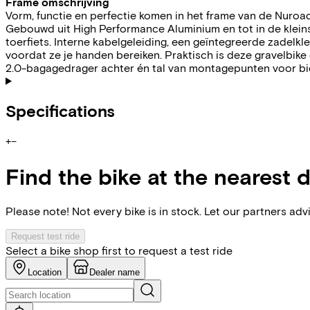
Frame omschrijving
Vorm, functie en perfectie komen in het frame van de Nuroad
Gebouwd uit High Performance Aluminium en tot in de kleinste
toerfiets. Interne kabelgeleiding, een geïntegreerde zadelk
voordat ze je handen bereiken. Praktisch is deze gravelbike
2.0-bagagedrager achter én tal van montagepunten voor bid
Specifications
+
−
Find the bike at the nearest 
Please note! Not every bike is in stock. Let our partners ad
Request test ride
Select a bike shop first to request a test ride
Location
Dealer name