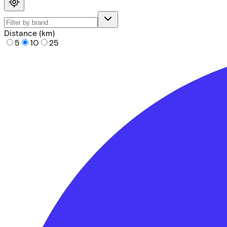
Distance (km)
5
10
25