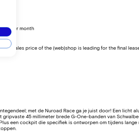
price per month
 The sales price of the (web)shop is leading for the final lease
. Integendeel; met de Nuroad Race ga je juist door! Een lich
 met gripvaste 45 millimeter brede G-One-banden van Schwal
Plus een cockpit die specifiek is ontworpen om tijdens lange
toppen.