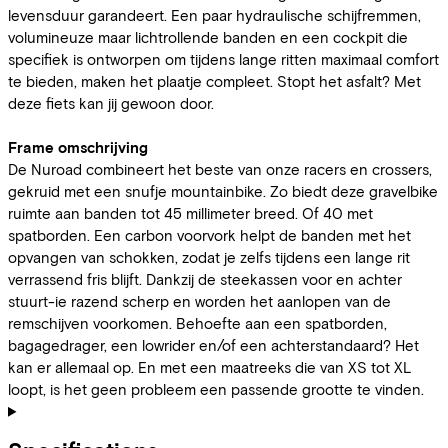
levensduur garandeert. Een paar hydraulische schijfremmen,
volumineuze maar lichtrollende banden en een cockpit die
specifiek is ontworpen om tijdens lange ritten maximaal comfort
te bieden, maken het plaatje compleet. Stopt het asfalt? Met
deze fiets kan jij gewoon door.
Frame omschrijving
De Nuroad combineert het beste van onze racers en crossers,
gekruid met een snufje mountainbike. Zo biedt deze gravelbike
ruimte aan banden tot 45 millimeter breed. Of 40 met
spatborden. Een carbon voorvork helpt de banden met het
opvangen van schokken, zodat je zelfs tijdens een lange rit
verrassend fris blijft. Dankzij de steekassen voor en achter
stuurt-ie razend scherp en worden het aanlopen van de
remschijven voorkomen. Behoefte aan een spatborden,
bagagedrager, een lowrider en/of een achterstandaard? Het
kan er allemaal op. En met een maatreeks die van XS tot XL
loopt, is het geen probleem een passende grootte te vinden.