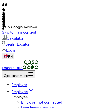
4.6
1205
Google Reviews
Skip to main content
Calculator
Dealer Locator
Login
EN
Lease a Bike
Open main menu
Employer
Employee
Employee
Employer not connected
I can lease a bicycle