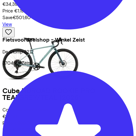
€34,39
Price
€1.199,00
Save
€501,60
View
Fietsvoordeelshop - Winkel Zeist
De Clomp
3212
3704 KB
Zeist
Cube
NUROAD ROOKIE PRO
TEALGREY/TEAL
(2026)
Costs per month from
€30,41
Price
€999,00
Save
€485,20