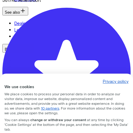
See also
Dealer locator
Lease a bike? Calculate your costs
Login
Bike brands
Gazelle
Cannondale
Roetz
Cervélo
Privacy policy
Kalkhoff
We use cookies
Urban Arrow
We place cookies to process your personal data in order to analyze our
visitor data, improve our website, display personalized content and
Veloretti
advertisements, and provide you with a great website experience. In doing
Van Raam
so, we share data with
10 partners
. For more information about the cookies
Cube
we use, please open the settings.
All brands
You can always
change or withdraw your consent
at any time by clicking
'Cookie Settings' at the bottom of the page, and then selecting the 'My Data'
tab.
Bikes