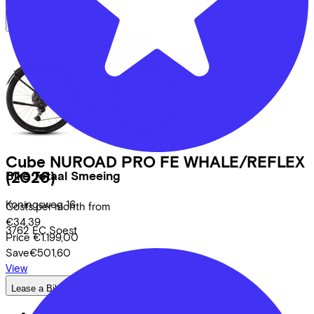
View
Cube
NUROAD PRO FE WHALE/REFLEX
(2026)
Bike Totaal Smeeing
Koningsweg
16
Costs per month from
€34,39
3762 EC
Soest
Price
€1.199,00
Save
€501,60
View
Lease a Bike
About us