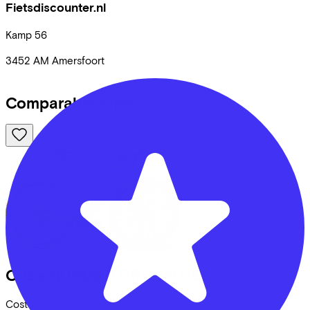
Fietsdiscounter.nl
Kamp
56
3452 AM
Amersfoort
Comparable bikes
Cube
NUROAD PRO
(2025)
Costs per month from