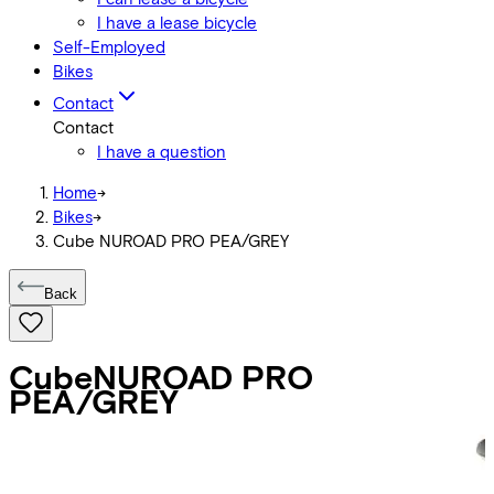
I have a lease bicycle
Self-Employed
Bikes
Contact
Contact
I have a question
Home
->
Bikes
->
Cube NUROAD PRO PEA/GREY
Back
Cube
NUROAD PRO
PEA/GREY