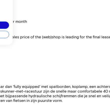
price per month
 The sales price of the (web)shop is leading for the final lease
aar dan 'fully equipped' met spatborden, koplamp, een acht
alleskunner-met-racestuur zijn de snelle maar comfortabele 
et bijpassende hydraulische schijfremmen die je snel en veilig
n van fietsen in zijn puurste vorm.