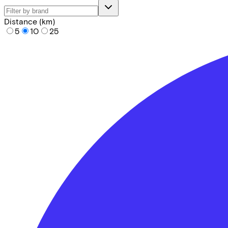
Distance (km)
5
10
25