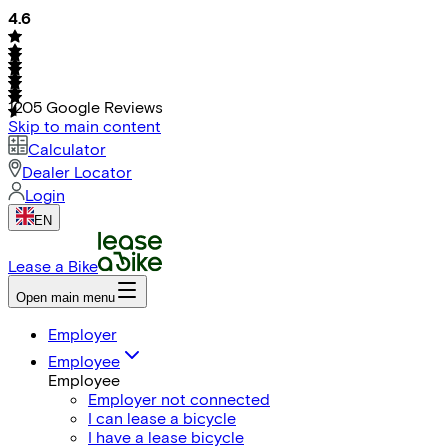
4.6
1205
Google Reviews
Skip to main content
Calculator
Dealer Locator
Login
EN
Lease a Bike
Open main menu
Employer
Employee
Employee
Employer not connected
I can lease a bicycle
I have a lease bicycle