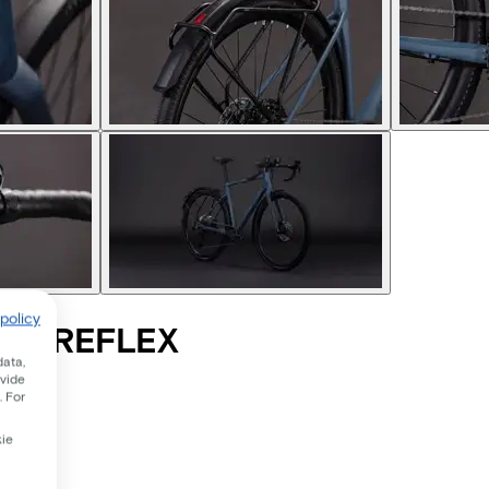
policy
LE/REFLEX
data,
ovide
. For
kie