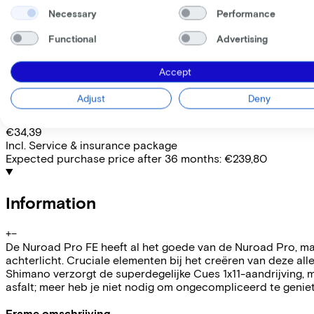
Frame shape
Necessary
Performance
Diamond
EMPLOYEE
SELF-EMPLOYED
Functional
Advertising
Lease this bike through your employer. Calculate the lease 
Accept
Gross monthly salary
€
My employer pays
€
Adjust
Deny
Please note: the stated lease and sales prices are indicative.
Costs per month from
€34,39
Incl. Service & insurance package
Expected purchase price after 36 months:
€239,80
Information
+
−
De Nuroad Pro FE heeft al het goede van de Nuroad Pro, m
achterlicht. Cruciale elementen bij het creëren van deze 
Shimano verzorgt de superdegelijke Cues 1x11-aandrijving, m
asfalt; meer heb je niet nodig om ongecompliceerd te geniete
Frame omschrijving