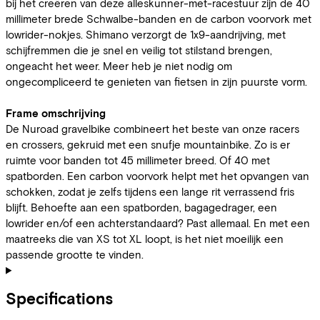
bij het creëren van deze alleskunner-met-racestuur zijn de 40
millimeter brede Schwalbe-banden en de carbon voorvork met
lowrider-nokjes. Shimano verzorgt de 1x9-aandrijving, met
schijfremmen die je snel en veilig tot stilstand brengen,
ongeacht het weer. Meer heb je niet nodig om
ongecompliceerd te genieten van fietsen in zijn puurste vorm.
Frame omschrijving
De Nuroad gravelbike combineert het beste van onze racers
en crossers, gekruid met een snufje mountainbike. Zo is er
ruimte voor banden tot 45 millimeter breed. Of 40 met
spatborden. Een carbon voorvork helpt met het opvangen van
schokken, zodat je zelfs tijdens een lange rit verrassend fris
blijft. Behoefte aan een spatborden, bagagedrager, een
lowrider en/of een achterstandaard? Past allemaal. En met een
maatreeks die van XS tot XL loopt, is het niet moeilijk een
passende grootte te vinden.
Specifications