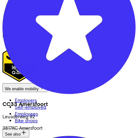
News
CSR
FAQ
Security & Privacy
Proud partner of
We enable mobility
Employers
CC33 Amersfoort
Self-employed
Employees
Leusderweg
92
Bike shops
3817KC
Amersfoort
See also