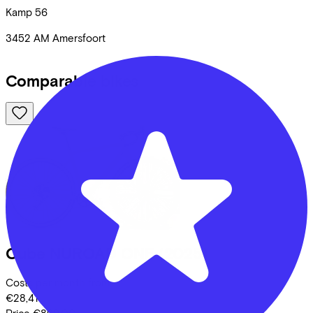
Kamp
56
3452 AM
Amersfoort
Comparable bikes
Cube
NUROAD ONE
(2025)
Costs per month from
€28,41
Price
€899,00