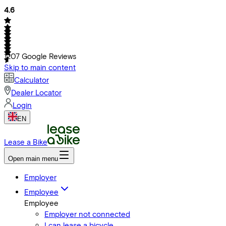
4.6
1207
Google Reviews
Skip to main content
Calculator
Dealer Locator
Login
EN
Lease a Bike
Open main menu
Employer
Employee
Employee
Employer not connected
I can lease a bicycle