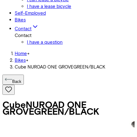
I have a lease bicycle
Self-Employed
Bikes
Contact
Contact
I have a question
Home
->
Bikes
->
Cube NUROAD ONE GROVEGREEN/BLACK
Back
Cube
NUROAD ONE
GROVEGREEN/BLACK