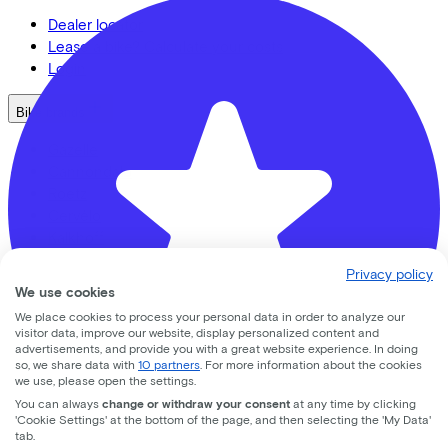
Dealer locator
Lease a bike? Calculate your costs
Login
Bike brands
Gazelle
Cannondale
Roetz
Cervélo
Kalkhoff
Urban Arrow
Privacy policy
Veloretti
We use cookies
Van Raam
We place cookies to process your personal data in order to analyze our
Cube
visitor data, improve our website, display personalized content and
All brands
advertisements, and provide you with a great website experience. In doing
so, we share data with
10 partners
. For more information about the cookies
we use, please open the settings.
Bikes
You can always
change or withdraw your consent
at any time by clicking
'Cookie Settings' at the bottom of the page, and then selecting the 'My Data'
E-Bikes
tab.