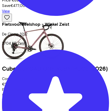
Save
€477,00
View
Fietsvoordeelshop - Winkel Zeist
De Clomp
3212
3704 KB
Zeist
Cube
NUROAD ONE RUBY/PUCE
(2026)
Costs per month from
€28,41
Price
€899,00
Save
€477,00
View