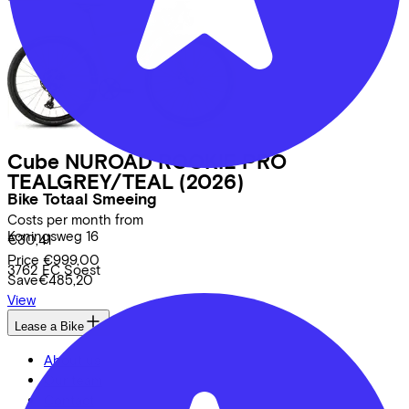
Cube
NUROAD ROOKIE PRO
TEALGREY/TEAL
(2026)
Bike Totaal Smeeing
Costs per month from
Koningsweg
16
€30,41
Price
€999,00
3762 EC
Soest
Save
€485,20
View
Lease a Bike
About us
Our team
Contact