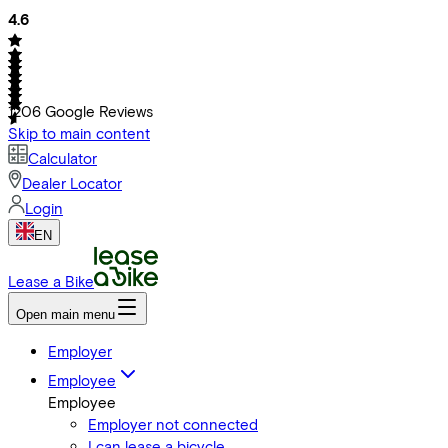
4.6
1206
Google Reviews
Skip to main content
Calculator
Dealer Locator
Login
EN
Lease a Bike
Open main menu
Employer
Employee
Employee
Employer not connected
I can lease a bicycle