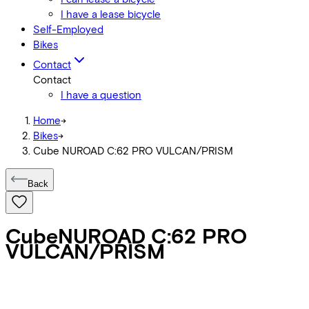
I have a lease bicycle
Self-Employed
Bikes
Contact
Contact
I have a question
Home
->
Bikes
->
Cube NUROAD C:62 PRO VULCAN/PRISM
Back
Cube
NUROAD C:62 PRO
VULCAN/PRISM