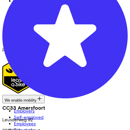
About us
Our team
Contact
News
CSR
FAQ
Security & Privacy
Proud partner of
We enable mobility
CC33 Amersfoort
Employers
Self-employed
Leusderweg
92
Employees
Bike shops