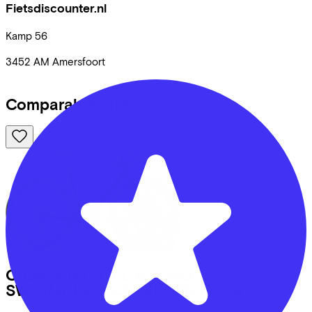
Fietsdiscounter.nl
Kamp
56
3452 AM
Amersfoort
Comparable bikes
Cube
NUROAD C:62 PRO
SWIMMINGPOOL/BLACK
(2026)