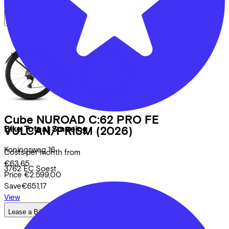
View
Cube
NUROAD C:62 PRO FE
Bike Totaal Smeeing
VULCAN/PRISM
(2026)
Koningsweg
16
Costs per month from
€63,65
3762 EC
Soest
Price
€2.599,00
Save
€651,17
View
Lease a Bike