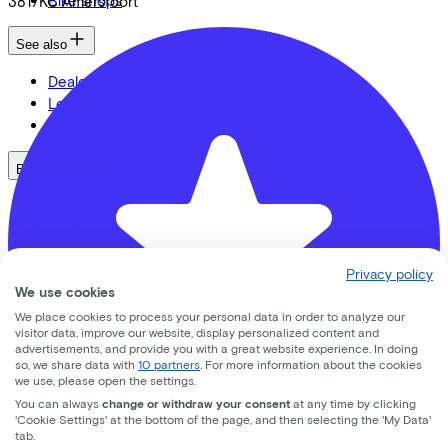
3817KC
Amersfoort
See also
Dealer locator
Lease a bike? Calculate your costs
Login
Bike brands
Gazelle
Cannondale
Roetz
Cervélo
Privacy policy
We use cookies
Kalkhoff
Urban Arrow
We place cookies to process your personal data in order to analyze our
visitor data, improve our website, display personalized content and
Veloretti
advertisements, and provide you with a great website experience. In doing
Van Raam
so, we share data with
10 partners
. For more information about the cookies
Cube
we use, please open the settings.
All brands
You can always
change or withdraw your consent
at any time by clicking
'Cookie Settings' at the bottom of the page, and then selecting the 'My Data'
tab.