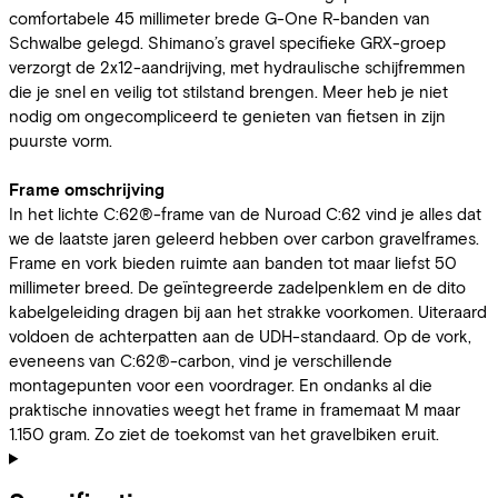
comfortabele 45 millimeter brede G-One R-banden van
Schwalbe gelegd. Shimano’s gravel specifieke GRX-groep
verzorgt de 2x12-aandrijving, met hydraulische schijfremmen
die je snel en veilig tot stilstand brengen. Meer heb je niet
nodig om ongecompliceerd te genieten van fietsen in zijn
puurste vorm.
Frame omschrijving
In het lichte C:62®-frame van de Nuroad C:62 vind je alles dat
we de laatste jaren geleerd hebben over carbon gravelframes.
Frame en vork bieden ruimte aan banden tot maar liefst 50
millimeter breed. De geïntegreerde zadelpenklem en de dito
kabelgeleiding dragen bij aan het strakke voorkomen. Uiteraard
voldoen de achterpatten aan de UDH-standaard. Op de vork,
eveneens van C:62®-carbon, vind je verschillende
montagepunten voor een voordrager. En ondanks al die
praktische innovaties weegt het frame in framemaat M maar
1.150 gram. Zo ziet de toekomst van het gravelbiken eruit.