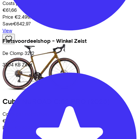
Costs per month from
€61,66
Price
€2.499,00
Save
€642,97
View
Fietsvoordeelshop - Winkel Zeist
De Clomp
3212
3704 KB
Zeist
Cube
NUROAD C:62 PRO
(2025)
Costs per month from
€61,66
Price
€2.499,00
Save
€642,97