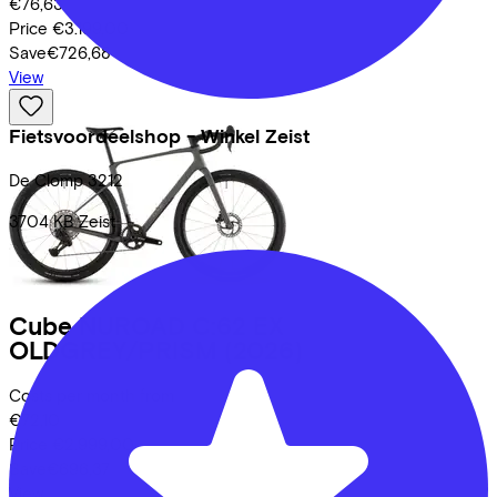
€76,63
Price
€3.199,00
Save
€726,68
View
Fietsvoordeelshop - Winkel Zeist
De Clomp
3212
3704 KB
Zeist
Cube
NUROAD C:62 EX
OLDGREY/PRISM
(2026)
Costs per month from
€72,10
Price
€2.999,00
Save
€696,37
View