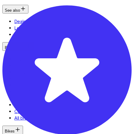
See also
Dealer locator
Lease a bike? Calculate your costs
Login
Bike brands
Gazelle
Cannondale
Roetz
Cervélo
Kalkhoff
Urban Arrow
Veloretti
Van Raam
Cube
All brands
Bikes