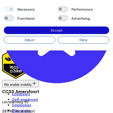
Our team
Necessary
Performance
Contact
News
Functional
Advertising
CSR
FAQ
Accept
Security & Privacy
Adjust
Deny
Proud partner of
We enable mobility
CC33 Amersfoort
Employers
Self-employed
Leusderweg
92
Employees
Bike shops
3817KC
Amersfoort