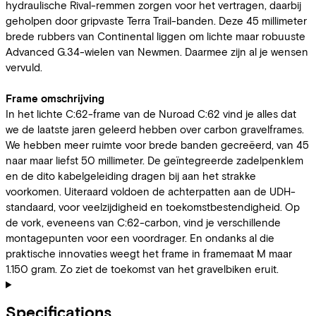
hydraulische Rival-remmen zorgen voor het vertragen, daarbij
geholpen door gripvaste Terra Trail-banden. Deze 45 millimeter
brede rubbers van Continental liggen om lichte maar robuuste
Advanced G.34-wielen van Newmen. Daarmee zijn al je wensen
vervuld.
Frame omschrijving
In het lichte C:62-frame van de Nuroad C:62 vind je alles dat
we de laatste jaren geleerd hebben over carbon gravelframes.
We hebben meer ruimte voor brede banden gecreëerd, van 45
naar maar liefst 50 millimeter. De geïntegreerde zadelpenklem
en de dito kabelgeleiding dragen bij aan het strakke
voorkomen. Uiteraard voldoen de achterpatten aan de UDH-
standaard, voor veelzijdigheid en toekomstbestendigheid. Op
de vork, eveneens van C:62-carbon, vind je verschillende
montagepunten voor een voordrager. En ondanks al die
praktische innovaties weegt het frame in framemaat M maar
1.150 gram. Zo ziet de toekomst van het gravelbiken eruit.
Specifications