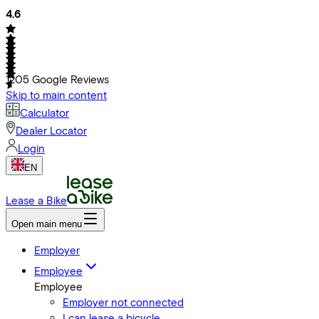
4.6
1205
Google Reviews
Skip to main content
Calculator
Dealer Locator
Login
EN
Lease a Bike
Open main menu
Employer
Employee
Employee
Employer not connected
I can lease a bicycle