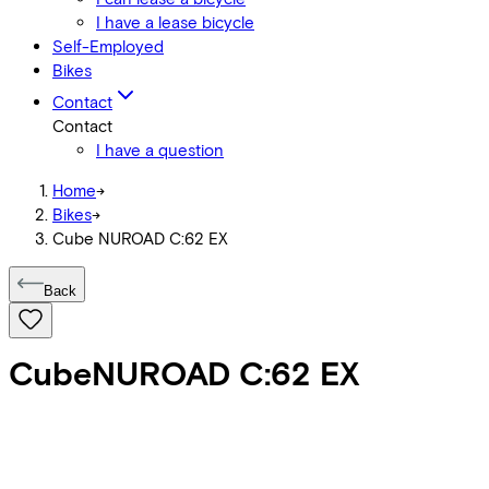
I have a lease bicycle
Self-Employed
Bikes
Contact
Contact
I have a question
Home
->
Bikes
->
Cube NUROAD C:62 EX
Back
Cube
NUROAD C:62 EX