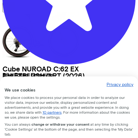
Cube
NUROAD C:62 EX
SHIFTBLUSH/ART
(2026)
Bike Totaal Smeeing
Privacy policy
Koningsweg
16
Costs per month from
We use cookies
€72,10
We place cookies to process your personal data in order to analyze our
3762 EC
Soest
Price
€2.999,00
visitor data, improve our website, display personalized content and
advertisements, and provide you with a great website experience. In doing
Save
€696,37
so, we share data with
10 partners
. For more information about the cookies
View
we use, please open the settings.
You can always
change or withdraw your consent
at any time by clicking
Lease a Bike
'Cookie Settings' at the bottom of the page, and then selecting the 'My Data'
tab.
About us