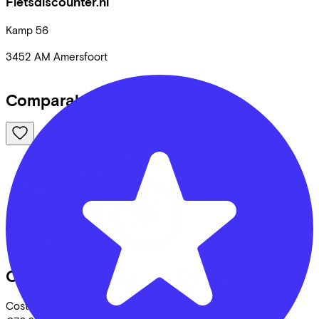
Fietsdiscounter.nl
Kamp
56
3452 AM
Amersfoort
Comparable bikes
Cannondale
Topstone Crb Apex 1
Costs per month from