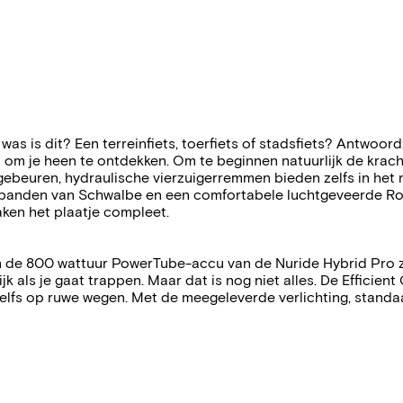
as is dit? Een terreinfiets, toerfiets of stadsfiets? Antwoord
d om je heen te ontdekken. Om te beginnen natuurlijk de kra
beuren, hydraulische vierzuigerremmen bieden zelfs in het na
 banden van Schwalbe en een comfortabele luchtgeveerde Ro
ken het plaatje compleet.
 de 800 wattuur PowerTube-accu van de Nuride Hybrid Pro zij
ijk als je gaat trappen. Maar dat is nog niet alles. De Effic
zelfs op ruwe wegen. Met de meegeleverde verlichting, stand