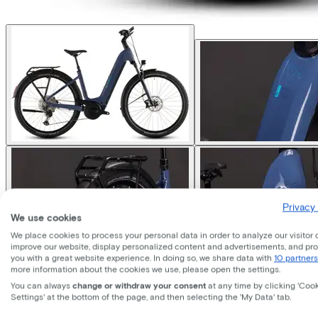
Privacy 
We use cookies
We place cookies to process your personal data in order to analyze our visitor 
improve our website, display personalized content and advertisements, and pr
you with a great website experience. In doing so, we share data with
10 partners
more information about the cookies we use, please open the settings.
Cube
NURIDE HYBRID EXC 
You can always
change or withdraw your consent
at any time by clicking 'Coo
Settings' at the bottom of the page, and then selecting the 'My Data' tab.
Price
€3.599,00