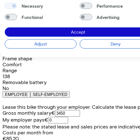
Necessary
Performance
Save €775,05 compared to buying.
Read more about business leasing.
Frame shape
Functional
Advertising
Comfort
Trapeze
Diamond
Available colours
Accept
Battery options
Adjust
Deny
800 Wh
(
Included
)
Frame shape
Comfort
Range
138
Removable battery
No
EMPLOYEE
SELF-EMPLOYED
Lease this bike through your employer. Calculate the lease 
Gross monthly salary
€
My employer pays
€
Please note: the stated lease and sales prices are indicative.
Costs per month from
€85,20