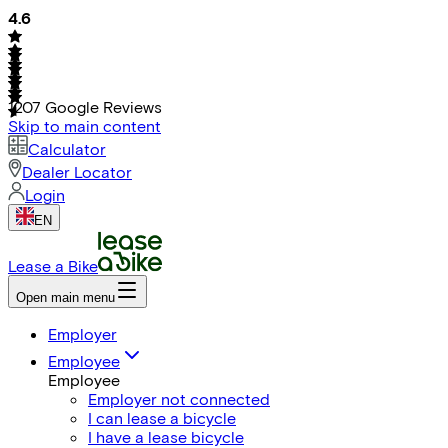
4.6
1207
Google Reviews
Skip to main content
Calculator
Dealer Locator
Login
EN
Lease a Bike
Open main menu
Employer
Employee
Employee
Employer not connected
I can lease a bicycle
I have a lease bicycle