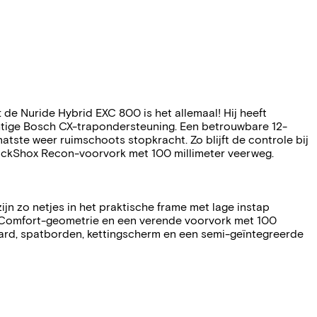
: de Nuride Hybrid EXC 800 is het allemaal! Hij heeft
chtige Bosch CX-trapondersteuning. Een betrouwbare 12-
tste weer ruimschoots stopkracht. Zo blijft de controle bij
ckShox Recon-voorvork met 100 millimeter veerweg.
n zo netjes in het praktische frame met lage instap
ient Comfort-geometrie en een verende voorvork met 100
aard, spatborden, kettingscherm en een semi-geïntegreerde