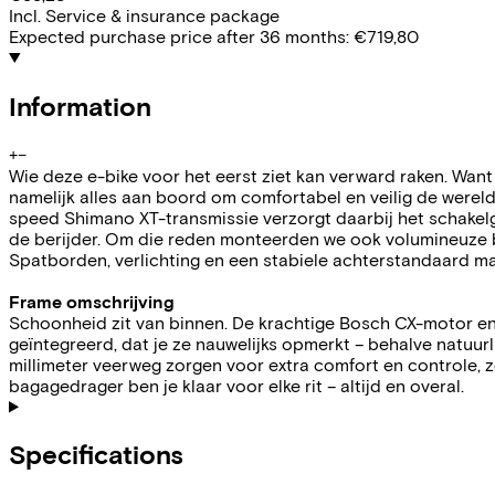
Incl. Service & insurance package
Expected purchase price after 36 months:
€719,80
Information
+
−
Wie deze e-bike voor het eerst ziet kan verward raken. Want w
namelijk alles aan boord om comfortabel en veilig de werel
speed Shimano XT-transmissie verzorgt daarbij het schakelge
de berijder. Om die reden monteerden we ook volumineuze
Spatborden, verlichting en een stabiele achterstandaard ma
Frame omschrijving
Schoonheid zit van binnen. De krachtige Bosch CX-motor en
geïntegreerd, dat je ze nauwelijks opmerkt – behalve natuurl
millimeter veerweg zorgen voor extra comfort en controle, 
bagagedrager ben je klaar voor elke rit – altijd en overal.
Specifications