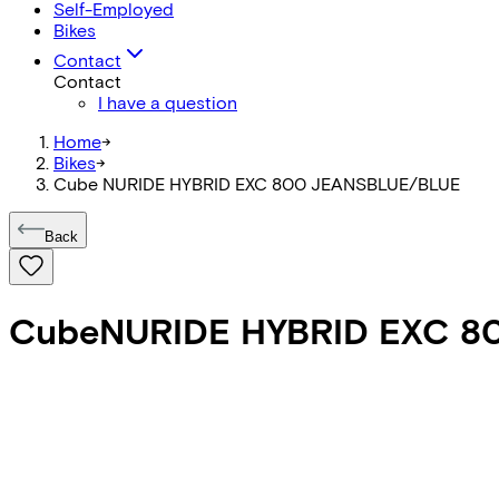
Self-Employed
Bikes
Contact
Contact
I have a question
Home
->
Bikes
->
Cube NURIDE HYBRID EXC 800 JEANSBLUE/BLUE
Back
Cube
NURIDE HYBRID EXC 8