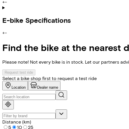
+
−
E-bike Specifications
+
−
Find the bike at the nearest 
Please note! Not every bike is in stock. Let our partners ad
Request test ride
Select a bike shop first to request a test ride
Location
Dealer name
Distance (km)
5
10
25