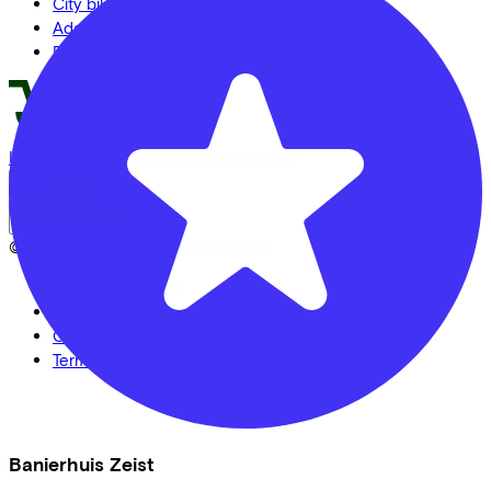
City bikes
Adapted bikes
Full offer
LinkedIn
Instagram
Facebook
English
Back to top
© Lease a Bike. All Rights Reserved.
Privacy statement
Cookie statement
Cookie settings
Terms of use
Banierhuis Zeist