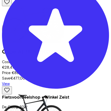
Cube
ATTAIN PRO
(2025)
Costs per month from
€28,41
Price
€899,00
Save
€477,00
View
Fietsvoordeelshop - Winkel Zeist
De Clomp
3212