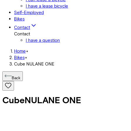
I have a lease bicycle
Self-Employed
Bikes
Contact
Contact
I have a question
Home
->
Bikes
->
Cube NULANE ONE
Back
Cube
NULANE ONE