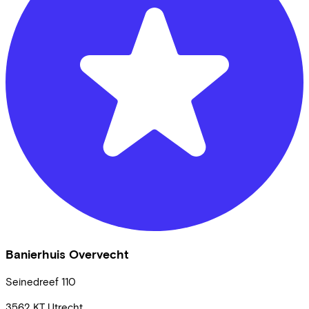
Banierhuis Overvecht
Seinedreef
110
3562 KT
Utrecht