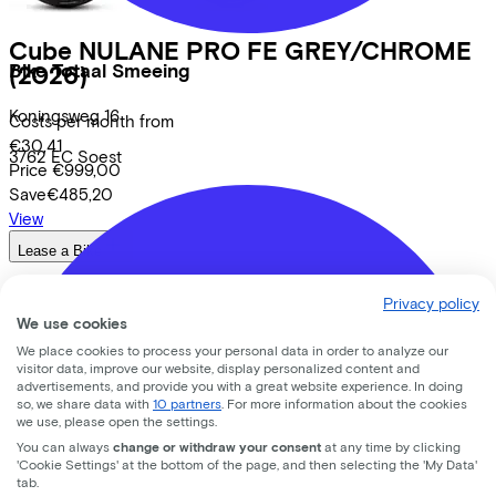
Cube
NULANE PRO FE GREY/CHROME
Bike Totaal Smeeing
(2026)
Koningsweg
16
Costs per month from
€30,41
3762 EC
Soest
Price
€999,00
Save
€485,20
View
Lease a Bike
About us
Privacy policy
Our team
We use cookies
Contact
We place cookies to process your personal data in order to analyze our
News
visitor data, improve our website, display personalized content and
advertisements, and provide you with a great website experience. In doing
CSR
so, we share data with
10 partners
. For more information about the cookies
FAQ
we use, please open the settings.
Security & Privacy
You can always
change or withdraw your consent
at any time by clicking
'Cookie Settings' at the bottom of the page, and then selecting the 'My Data'
Proud partner of
tab.