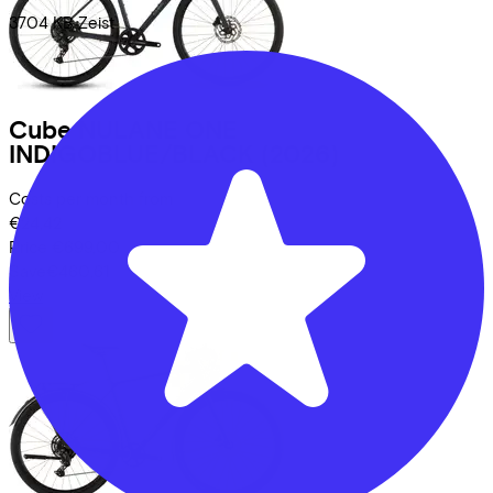
3704 KB
Zeist
Cube
NULANE ONE
INDIGOBLUE/BLACK
(2026)
Costs per month from
€24,42
Price
€699,00
Save
€460,61
View