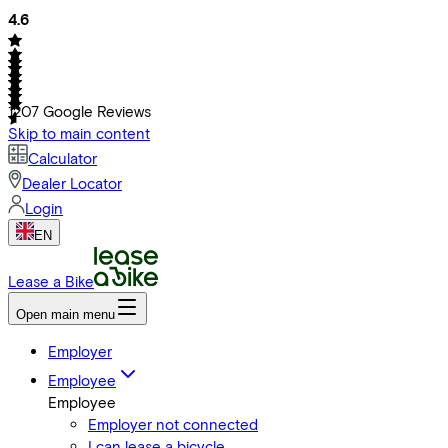
4.6
1207
Google Reviews
Skip to main content
Calculator
Dealer Locator
Login
EN
Lease a Bike
Open main menu
Employer
Employee
Employee
Employer not connected
I can lease a bicycle