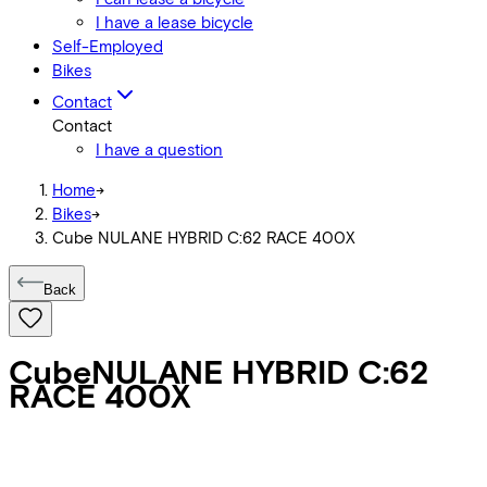
I have a lease bicycle
Self-Employed
Bikes
Contact
Contact
I have a question
Home
->
Bikes
->
Cube NULANE HYBRID C:62 RACE 400X
Back
Cube
NULANE HYBRID C:62
RACE 400X