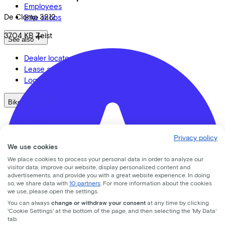
Employees
De Clomp
3212
Bike shops
3704 KB
Zeist
See also
Dealer locator
Lease a bike? Calculate your costs
Login
Bike brands
Gazelle
Cannondale
Privacy policy
Roetz
We use cookies
Cervélo
We place cookies to process your personal data in order to analyze our
Kalkhoff
visitor data, improve our website, display personalized content and
Urban Arrow
advertisements, and provide you with a great website experience. In doing
so, we share data with
10 partners
. For more information about the cookies
Veloretti
we use, please open the settings.
Van Raam
You can always
change or withdraw your consent
at any time by clicking
Cube
'Cookie Settings' at the bottom of the page, and then selecting the 'My Data'
tab.
All brands