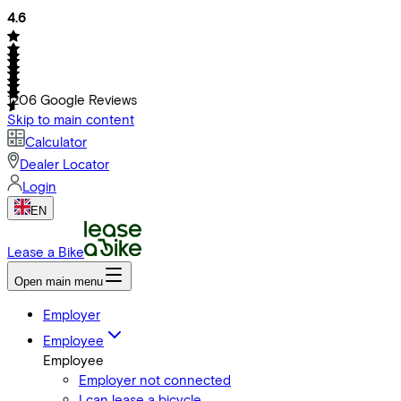
4.6
1206
Google Reviews
Skip to main content
Calculator
Dealer Locator
Login
EN
Lease a Bike
Open main menu
Employer
Employee
Employee
Employer not connected
I can lease a bicycle