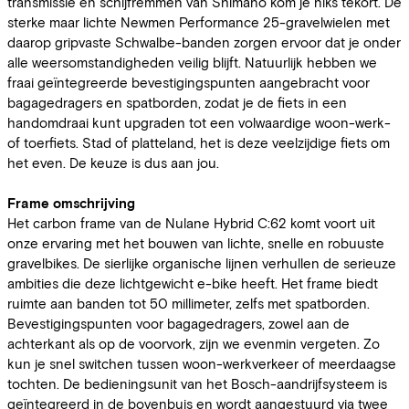
transmissie en schijfremmen van Shimano kom je niks tekort. De
sterke maar lichte Newmen Performance 25-gravelwielen met
daarop gripvaste Schwalbe-banden zorgen ervoor dat je onder
alle weersomstandigheden veilig blijft. Natuurlijk hebben we
fraai geïntegreerde bevestigingspunten aangebracht voor
bagagedragers en spatborden, zodat je de fiets in een
handomdraai kunt upgraden tot een volwaardige woon-werk-
of toerfiets. Stad of platteland, het is deze veelzijdige fiets om
het even. De keuze is dus aan jou.
Frame omschrijving
Het carbon frame van de Nulane Hybrid C:62 komt voort uit
onze ervaring met het bouwen van lichte, snelle en robuuste
gravelbikes. De sierlijke organische lijnen verhullen de serieuze
ambities die deze lichtgewicht e-bike heeft. Het frame biedt
ruimte aan banden tot 50 millimeter, zelfs met spatborden.
Bevestigingspunten voor bagagedragers, zowel aan de
achterkant als op de voorvork, zijn we evenmin vergeten. Zo
kun je snel switchen tussen woon-werkverkeer of meerdaagse
tochten. De bedieningsunit van het Bosch-aandrijfsysteem is
geïntegreerd in de bovenbuis en wordt aangestuurd via twee