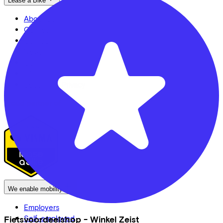
Lease a Bike
About us
Our team
Contact
News
CSR
FAQ
Security & Privacy
Proud partner of
We enable mobility
Employers
Self-employed
Fietsvoordeelshop - Winkel Zeist