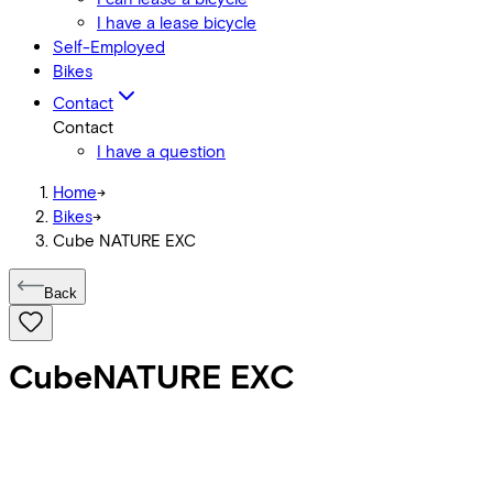
I have a lease bicycle
Self-Employed
Bikes
Contact
Contact
I have a question
Home
->
Bikes
->
Cube NATURE EXC
Back
Cube
NATURE EXC