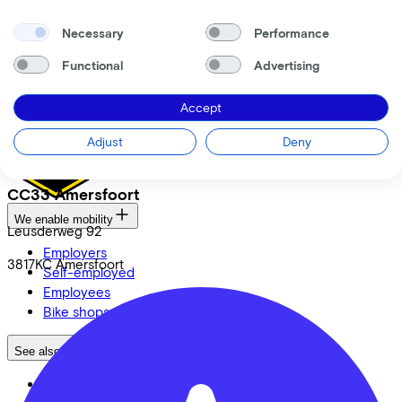
FAQ
Security & Privacy
Necessary
Performance
Proud partner of
Functional
Advertising
Accept
Adjust
Deny
CC33 Amersfoort
We enable mobility
Leusderweg
92
Employers
3817KC
Amersfoort
Self-employed
Employees
Bike shops
See also
Dealer locator