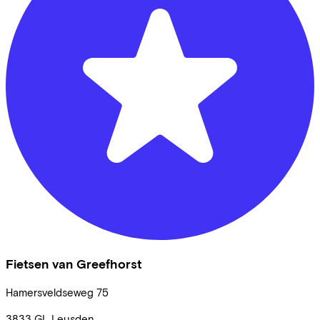
Fietsen van Greefhorst
Hamersveldseweg
75
3833 GL
Leusden