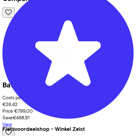
Batavus
Fonk 3 2026
(2026)
Costs per month from
€26,42
Price
€799,00
Save
€468,81
View
Fietsvoordeelshop - Winkel Zeist