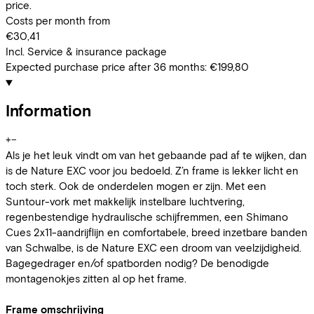
price.
Costs per month from
€30,41
Incl. Service & insurance package
Expected purchase price after 36 months:
€199,80
Information
+
−
Als je het leuk vindt om van het gebaande pad af te wijken, dan
is de Nature EXC voor jou bedoeld. Z’n frame is lekker licht en
toch sterk. Ook de onderdelen mogen er zijn. Met een
Suntour-vork met makkelijk instelbare luchtvering,
regenbestendige hydraulische schijfremmen, een Shimano
Cues 2x11-aandrijflijn en comfortabele, breed inzetbare banden
van Schwalbe, is de Nature EXC een droom van veelzijdigheid.
Bagegedrager en/of spatborden nodig? De benodigde
montagenokjes zitten al op het frame.
Frame omschrijving