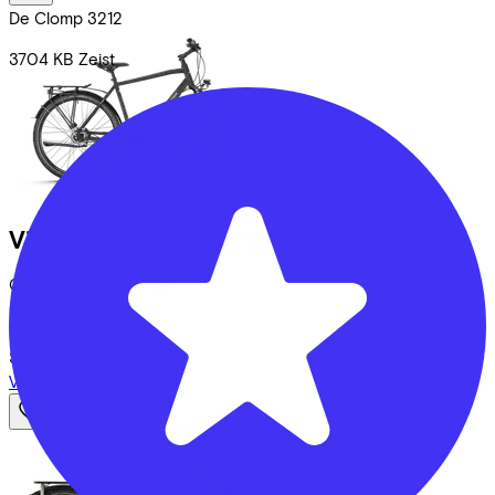
De Clomp
3212
3704 KB
Zeist
Victoria
TREQANA 7
(2026)
Costs per month from
€26,42
Price
€799,00
Save
€468,81
View