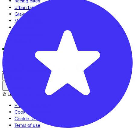
Racing bikes
Urban bike
Gravelbikes
Mountainbikes
City bikes
Adapted bikes
Full offer
LinkedIn
Instagram
Facebook
English
Back to top
© Lease a Bike. All Rights Reserved.
Privacy statement
Cookie statement
Cookie settings
Terms of use