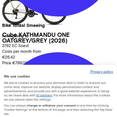
Bike Totaal Smeeing
Cube
KATHMANDU ONE
Koningsweg
16
OATGREY/GREY
(2026)
3762 EC
Soest
Costs per month from
€26,42
Price
€799,00
Save
€468,81
Privacy policy
View
We use cookies
Lease a Bike
We place cookies to process your personal data in order to analyze our
visitor data, improve our website, display personalized content and
About us
advertisements, and provide you with a great website experience. In doing
so, we share data with
10 partners
. For more information about the cookies
Our team
we use, please open the settings.
Contact
You can always
change or withdraw your consent
at any time by clicking
News
'Cookie Settings' at the bottom of the page, and then selecting the 'My Data'
tab.
CSR