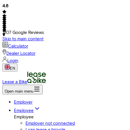
4.6
1207
Google Reviews
Skip to main content
Calculator
Dealer Locator
Login
EN
Lease a Bike
Open main menu
Employer
Employee
Employee
Employer not connected
I can lease a bicycle