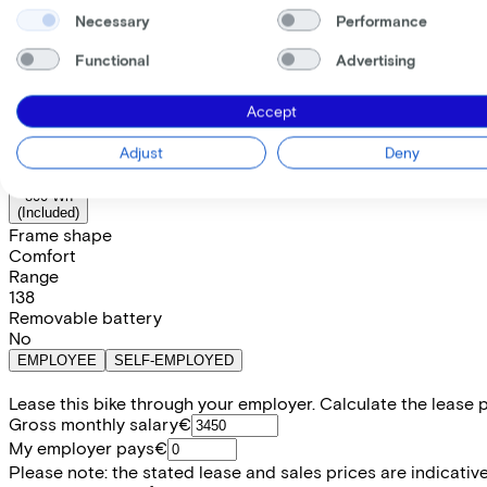
Necessary
Performance
Price
€3.599,00
Save €775,05 compared to buying.
Functional
Advertising
Read more about business leasing.
Frame shape
Comfort
Trapeze
Diamond
Accept
Available colours
Adjust
Deny
Battery options
800 Wh
(
Included
)
Frame shape
Comfort
Range
138
Removable battery
No
EMPLOYEE
SELF-EMPLOYED
Lease this bike through your employer. Calculate the lease 
Gross monthly salary
€
My employer pays
€
Please note: the stated lease and sales prices are indicative.