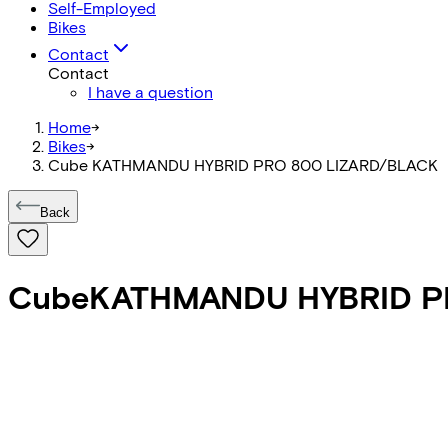
Self-Employed
Bikes
Contact
Contact
I have a question
Home
->
Bikes
->
Cube KATHMANDU HYBRID PRO 800 LIZARD/BLACK
Back
Cube
KATHMANDU HYBRID P