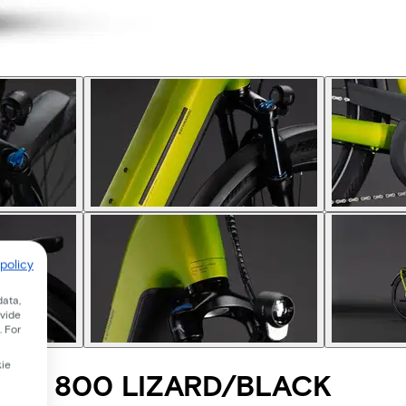
policy
data,
ovide
. For
kie
RO 800 LIZARD/BLACK