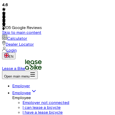
4.6
1205
Google Reviews
Skip to main content
Calculator
Dealer Locator
Login
EN
Lease a Bike
Open main menu
Employer
Employee
Employee
Employer not connected
I can lease a bicycle
I have a lease bicycle