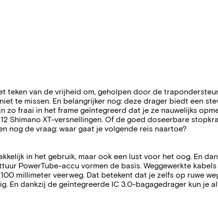
 teken van de vrijheid om, geholpen door de trapondersteunin
niet te missen. En belangrijker nog: deze drager biedt een st
 fraai in het frame geïntegreerd dat je ze nauwelijks opmerk
e 12 Shimano XT-versnellingen. Of de goed doseerbare stopkr
en nog de vraag: waar gaat je volgende reis naartoe?
kelijk in het gebruik, maar ook een lust voor het oog. En dan
ttuur PowerTube-accu vormen de basis. Weggewerkte kabels dr
00 millimeter veerweg. Dat betekent dat je zelfs op ruwe we
ig. En dankzij de geïntegreerde IC 3.0-bagagedrager kun je a