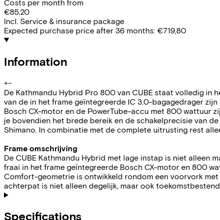
Costs per month from
€85,20
Incl. Service & insurance package
Expected purchase price after 36 months:
€719,80
Information
+
−
De Kathmandu Hybrid Pro 800 van CUBE staat volledig in het
van de in het frame geïntegreerde IC 3.0-bagagedrager zijn 
Bosch CX-motor en de PowerTube-accu met 800 wattuur zijn zo
je bovendien het brede bereik en de schakelprecisie van d
Shimano. In combinatie met de complete uitrusting rest alle
Frame omschrijving
De CUBE Kathmandu Hybrid met lage instap is niet alleen mak
fraai in het frame geïntegreerde Bosch CX-motor en 800 wa
Comfort-geometrie is ontwikkeld rondom een voorvork met 1
achterpat is niet alleen degelijk, maar ook toekomstbestend
Specifications