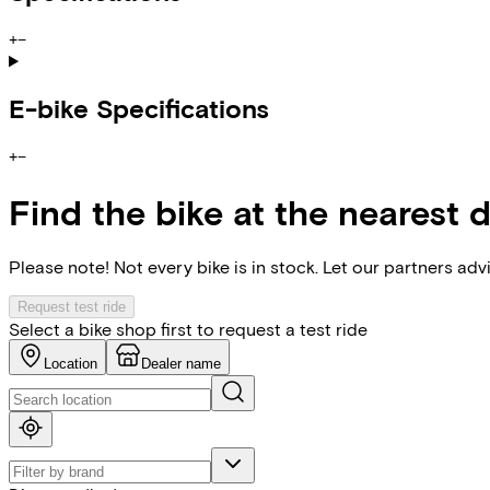
+
−
E-bike Specifications
+
−
Find the bike at the nearest 
Please note! Not every bike is in stock. Let our partners ad
Request test ride
Select a bike shop first to request a test ride
Location
Dealer name