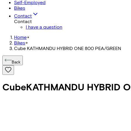
Self-Employed
Bikes
Contact
Contact
I have a question
Home
->
Bikes
->
Cube KATHMANDU HYBRID ONE 800 PEA/GREEN
Back
Cube
KATHMANDU HYBRID O