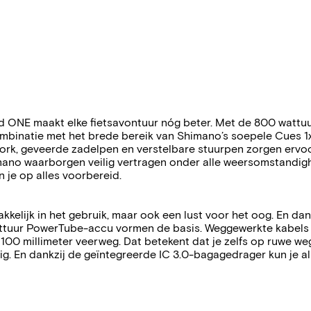
rid ONE maakt elke fietsavontuur nóg beter. Met de 800 watt
mbinatie met het brede bereik van Shimano’s soepele Cues 1x
k, geveerde zadelpen en verstelbare stuurpen zorgen ervoor 
no waarborgen veilig vertragen onder alle weersomstandighed
je op alles voorbereid.
kelijk in het gebruik, maar ook een lust voor het oog. En dan
ttuur PowerTube-accu vormen de basis. Weggewerkte kabels dr
00 millimeter veerweg. Dat betekent dat je zelfs op ruwe we
ig. En dankzij de geïntegreerde IC 3.0-bagagedrager kun je a