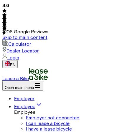
4.6
1206
Google Reviews
Skip to main content
Calculator
Dealer Locator
Login
EN
Lease a Bike
Open main menu
Employer
Employee
Employee
Employer not connected
I can lease a bicycle
I have a lease bicycle