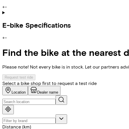
+
−
E-bike Specifications
+
−
Find the bike at the nearest 
Please note! Not every bike is in stock. Let our partners ad
Request test ride
Select a bike shop first to request a test ride
Location
Dealer name
Distance (km)