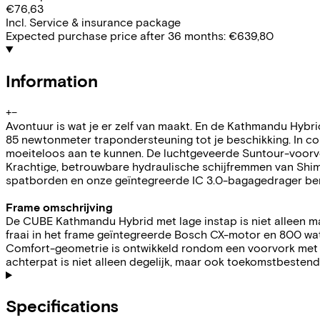
€76,63
Incl. Service & insurance package
Expected purchase price after 36 months:
€639,80
Information
+
−
Avontuur is wat je er zelf van maakt. En de Kathmandu Hyb
85 newtonmeter trapondersteuning tot je beschikking. In co
moeiteloos aan te kunnen. De luchtgeveerde Suntour-voorvor
Krachtige, betrouwbare hydraulische schijfremmen van Shima
spatborden en onze geïntegreerde IC 3.0-bagagedrager ben 
Frame omschrijving
De CUBE Kathmandu Hybrid met lage instap is niet alleen mak
fraai in het frame geïntegreerde Bosch CX-motor en 800 wa
Comfort-geometrie is ontwikkeld rondom een voorvork met 1
achterpat is niet alleen degelijk, maar ook toekomstbestend
Specifications