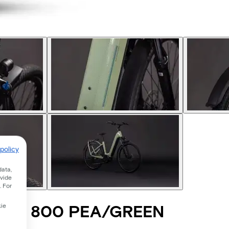
policy
data,
ovide
. For
ONE 800 PEA/GREEN
kie