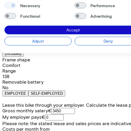
Price
€3.199,00
Necessary
Performance
Save €726,68 compared to buying.
Read more about business leasing.
Functional
Advertising
Frame shape
Comfort
Trapeze
Diamond
Accept
Available colours
Adjust
Deny
Battery options
800 Wh
(
Included
)
Frame shape
Comfort
Range
138
Removable battery
No
EMPLOYEE
SELF-EMPLOYED
Lease this bike through your employer. Calculate the lease 
Gross monthly salary
€
My employer pays
€
Please note: the stated lease and sales prices are indicative.
Costs per month from