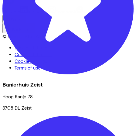
LinkedIn
Instagram
Facebook
English
Back to top
© Lease a Bike. All Rights Reserved.
Privacy statement
Cookie statement
Cookie settings
Terms of use
Banierhuis Zeist
Hoog Kanje
78
3708 DL
Zeist