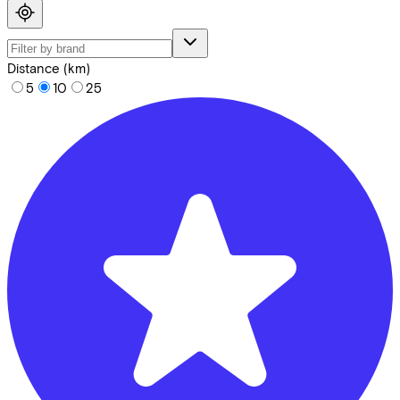
Distance (km)
5
10
25