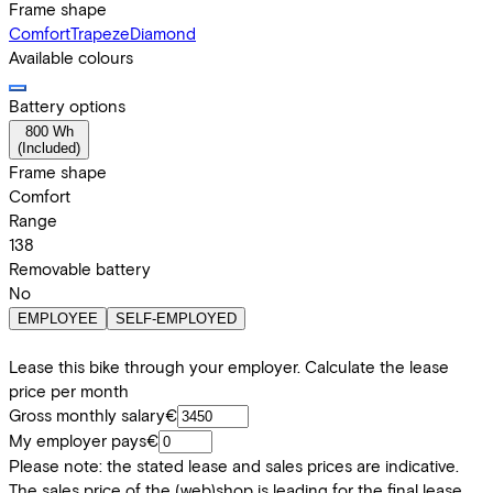
Frame shape
Comfort
Trapeze
Diamond
Available colours
Battery options
800 Wh
(
Included
)
Frame shape
Comfort
Range
138
Removable battery
No
EMPLOYEE
SELF-EMPLOYED
Lease this bike through your employer. Calculate the lease
price per month
Gross monthly salary
€
My employer pays
€
Please note: the stated lease and sales prices are indicative.
The sales price of the (web)shop is leading for the final lease