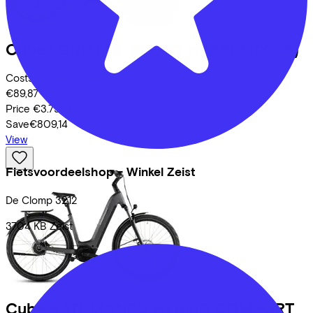
Cube
LONGTAIL SPORT HYBRID
(2025)
Costs per month from
€89,87
Price
€3.799,00
Save
€809,14
View
Fietsvoordeelshop - Winkel Zeist
De Clomp
3212
3704 KB
Zeist
Cube
KATHMANDU HYBRID COMFORT