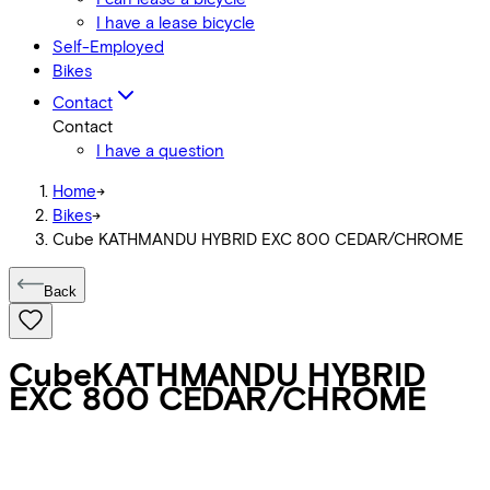
I have a lease bicycle
Self-Employed
Bikes
Contact
Contact
I have a question
Home
->
Bikes
->
Cube KATHMANDU HYBRID EXC 800 CEDAR/CHROME
Back
Cube
KATHMANDU HYBRID
EXC 800 CEDAR/CHROME