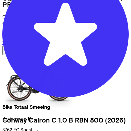
PRO 800 SLABGREY/BLACK
(2026)
Costs per month from
€89,87
Price
€3.799,00
Save
€809,14
View
Bike Totaal Smeeing
Koningsweg
16
Conway
Cairon C 1.0 B RBN 800
(2026)
3762 EC
Soest