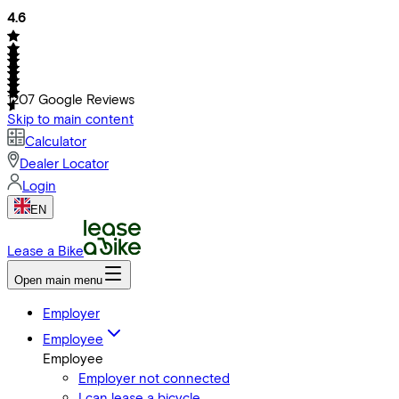
4.6
1207
Google Reviews
Skip to main content
Calculator
Dealer Locator
Login
EN
Lease a Bike
Open main menu
Employer
Employee
Employee
Employer not connected
I can lease a bicycle