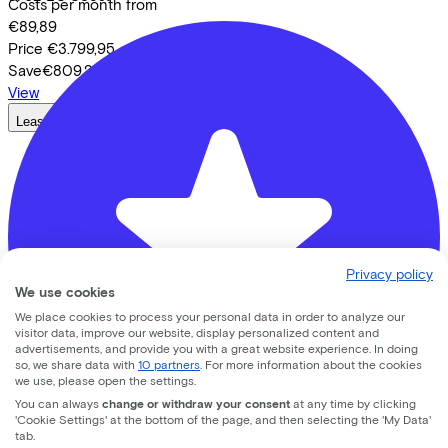
Costs per month from
€89,89
Price
€3.799,95
Save
€809,22
View
Lease a Bike
About us
Our team
Contact
News
CSR
FAQ
Privacy policy
Security & Privacy
We use cookies
We place cookies to process your personal data in order to analyze our
Proud partner of
visitor data, improve our website, display personalized content and
advertisements, and provide you with a great website experience. In doing
so, we share data with
10 partners
. For more information about the cookies
we use, please open the settings.
You can always
change or withdraw your consent
at any time by clicking
'Cookie Settings' at the bottom of the page, and then selecting the 'My Data'
tab.