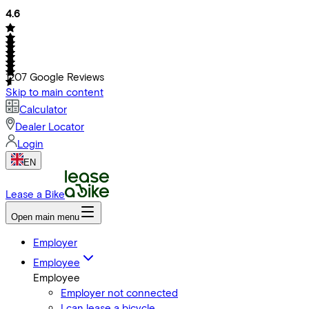
4.6
1207
Google Reviews
Skip to main content
Calculator
Dealer Locator
Login
EN
Lease a Bike
Open main menu
Employer
Employee
Employee
Employer not connected
I can lease a bicycle