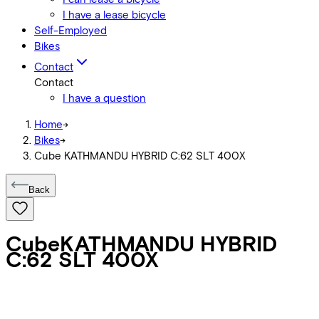
I have a lease bicycle
Self-Employed
Bikes
Contact
Contact
I have a question
Home
->
Bikes
->
Cube KATHMANDU HYBRID C:62 SLT 400X
Back
Cube
KATHMANDU HYBRID
C:62 SLT 400X