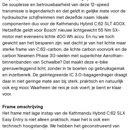
De souplesse en betrouwbaarheid van deze 12-speed
transmissie is legendarisch en dat geldt in gelijke mate voor de
hydraulische schijfremmen met dezelfde naam. Ideale
componenten dus voor de Kathmandu Hybrid C:62 SLT 400X.
Hetzelfde geldt voor Bosch' nieuwe lichtgewicht 55 Nm SX-
motor met eveneens lichte 400 Wh accu. En nu we toch
gewicht aan het besparen zijn: wat dacht je van het lichte maar
sterke frame van C:62-carbon, de lichte carbon voorvork en de
carbon Newmen Phase 30-wielen met superlichte Aerothan-
binnenbanden van Schwalbe? Dat maakt deze e-bike
grensverleggend licht, zonder in te boeten op gebruiksgemak
en inzetbereik. De geïntegreerde IC 3.0-bagagerdrager draagt
daar in niet geringe mate aan bij; sterk, praktisch en natuurlijk
ook erg mooi. Waarheen de reis je ook voert, je bent er klaar
voor.
Frame omschrijving
Het frame met lage instap van de Kathmandu Hybrid C:62 SLX
Easy Entry is niet alleen praktisch, maar het is ook een
technisch hoogstandje. We hebben het geconstrueerd van