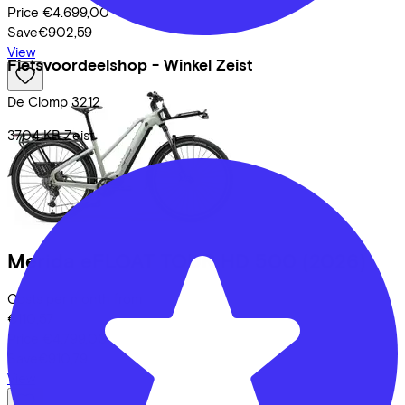
Price
€4.699,00
Save
€902,59
View
Fietsvoordeelshop - Winkel Zeist
De Clomp
3212
3704 KB
Zeist
Merida
eFLOAT TOUR HD 500
(2026)
Costs per month from
€110,57
Price
€4.799,00
Save
€910,79
View