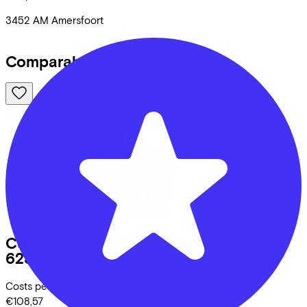
3452 AM
Amersfoort
Comparable bikes
Cube
SUPREME HYBRID DELUXE SLT
625
(2025)
Costs per month from
€108,57