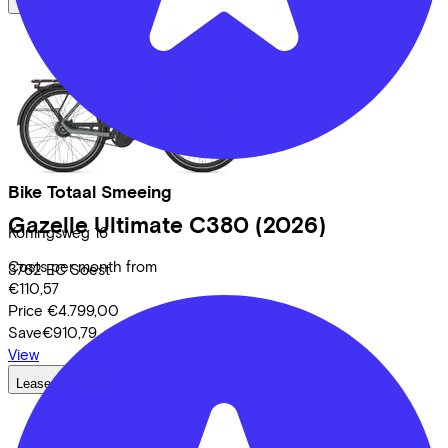
Bike Totaal Smeeing
Gazelle
Ultimate C380
(2026)
Koningsweg
16
Costs per month from
3762 EC
Soest
€110,57
Price
€4.799,00
Save
€910,79
View
Lease a Bike
About us
Our team