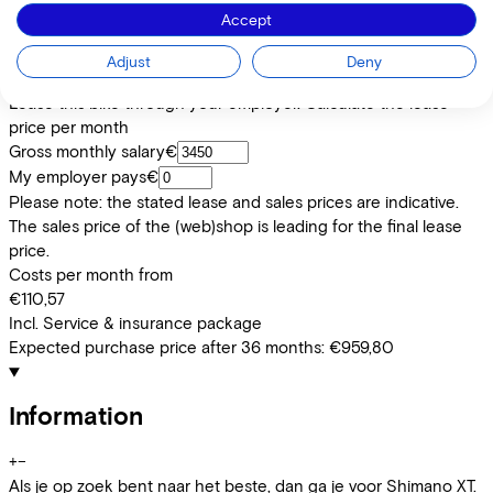
Removable battery
Accept
Yes
EMPLOYEE
SELF-EMPLOYED
Adjust
Deny
Lease this bike through your employer. Calculate the lease
price per month
Gross monthly salary
€
My employer pays
€
Please note: the stated lease and sales prices are indicative.
The sales price of the (web)shop is leading for the final lease
price.
Costs per month from
€110,57
Incl. Service & insurance package
Expected purchase price after 36 months:
€959,80
Information
+
−
Als je op zoek bent naar het beste, dan ga je voor Shimano XT.