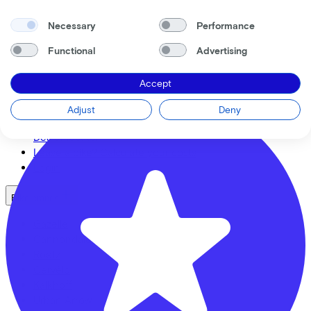
We enable mobility
CC33 Amersfoort
Necessary
Performance
Employers
Self-employed
Functional
Advertising
Leusderweg
92
Employees
3817KC
Amersfoort
Bike shops
Accept
Adjust
Deny
See also
Dealer locator
Lease a bike? Calculate your costs
Login
Bike brands
Gazelle
Cannondale
Roetz
Cervélo
Kalkhoff
Urban Arrow