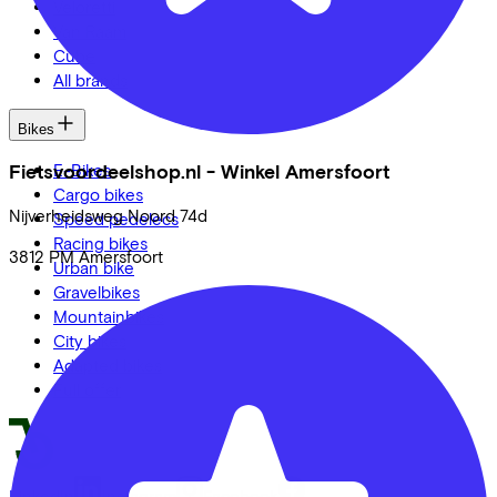
Veloretti
Van Raam
Cube
All brands
Bikes
Fietsvoordeelshop.nl - Winkel Amersfoort
E-Bikes
Cargo bikes
Nijverheidsweg Noord
74d
Speed pedelecs
Racing bikes
3812 PM
Amersfoort
Urban bike
Gravelbikes
Mountainbikes
City bikes
Adapted bikes
Full offer
LinkedIn
Instagram
Facebook