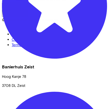
English
Back to top
© Lease a Bike. All Rights Reserved.
Privacy statement
Cookie statement
Cookie settings
Terms of use
Banierhuis Zeist
Hoog Kanje
78
3708 DL
Zeist