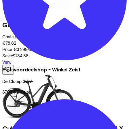
Gazelle
Grenoble C7+ Verhuur
(2025)
Costs per month from
€78,62
Price
€3.299,00
Save
€734,88
View
Fietsvoordeelshop - Winkel Zeist
De Clomp
3212
3704 KB
Zeist
Cube
TOURING HYBRID COMFORT SLX