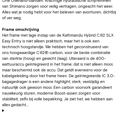
One Overland-banden. Krachtige hydraulische schijfremmen
van Shimano zorgen voor veilig vertragen, ongeacht het weer.
Alles wat je nodig hebt voor het beleven van avonturen, dichtbij
of ver weg.
Frame omschrijving
Het frame met lage instap van de Kathmandu Hybrid C:62 SLX
Easy Entry is niet alleen praktisch, maar het is ook een
technisch hoogstandje. We hebben het geconstrueerd van
ons hoogwaardige C:62®-carbon, voor de beste combinatie
van sterkte (hoog) en gewicht (laag). Uiteraard is de 400-
wattuuraccu geïntegreerd in het frame; dat is niet alleen mooi,
maar beschermd ook de accu. Dat geldt eveneens voor de
kabelgeleiding door het frame heen. De geïntegreerde IC 3.0-
bagagedrager is een andere highlight; sterk, veelzijdig en
natuurlijk ook gewoon mooi. Een carbon voorvork garandeert
nauwkeurig sturen, moderne Boost-assen zorgen voor
stabiliteit, zelfs bij volle bepakking. Je ziet het, we hebben aan
alles gedacht...