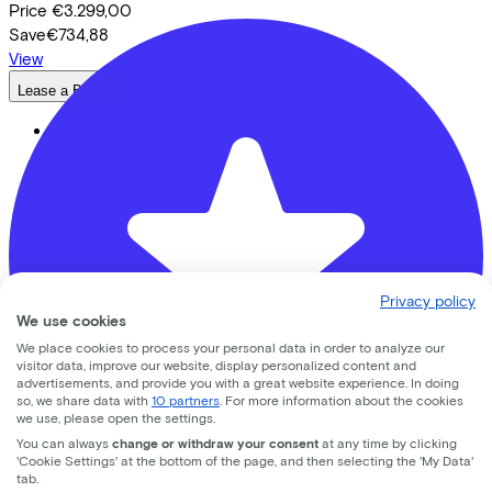
Price
€3.299,00
Save
€734,88
View
Lease a Bike
About us
Our team
Contact
News
CSR
FAQ
Security & Privacy
Privacy policy
Proud partner of
We use cookies
We place cookies to process your personal data in order to analyze our
visitor data, improve our website, display personalized content and
advertisements, and provide you with a great website experience. In doing
so, we share data with
10 partners
. For more information about the cookies
we use, please open the settings.
You can always
change or withdraw your consent
at any time by clicking
'Cookie Settings' at the bottom of the page, and then selecting the 'My Data'
tab.