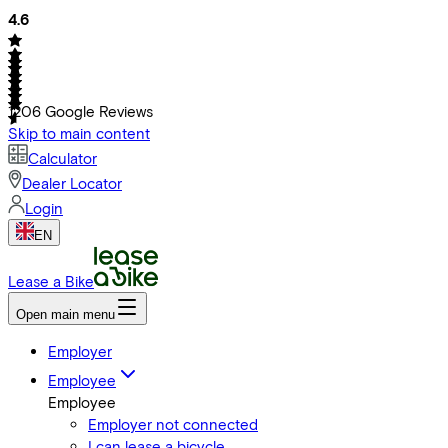
4.6
1206
Google Reviews
Skip to main content
Calculator
Dealer Locator
Login
EN
Lease a Bike
Open main menu
Employer
Employee
Employee
Employer not connected
I can lease a bicycle