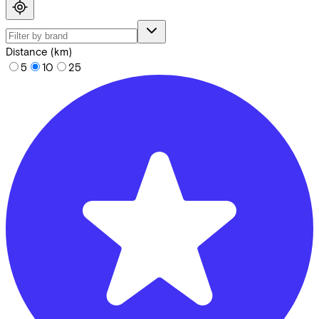
Distance (km)
5
10
25