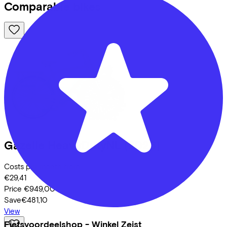
Comparable bikes
Gazelle
HeavyDutyNL
(2026)
Costs per month from
€29,41
Price
€949,00
Save
€481,10
View
Fietsvoordeelshop - Winkel Zeist