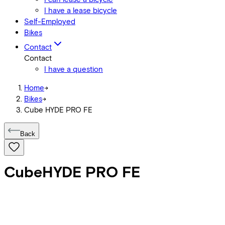
I have a lease bicycle
Self-Employed
Bikes
Contact
Contact
I have a question
Home
->
Bikes
->
Cube HYDE PRO FE
Back
Cube
HYDE PRO FE