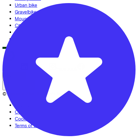
Urban bike
Gravelbikes
Mountainbikes
City bikes
Adapted bikes
Full offer
LinkedIn
Instagram
Facebook
English
Back to top
© Lease a Bike. All Rights Reserved.
Privacy statement
Cookie statement
Cookie settings
Terms of use