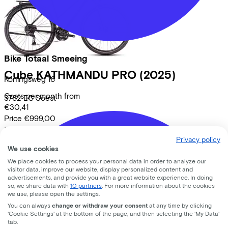
Bike Totaal Smeeing
Cube
KATHMANDU PRO
(2025)
Koningsweg
16
Costs per month from
3762 EC
Soest
€30,41
Price
€999,00
Save
€485,20
Privacy policy
View
We use cookies
Lease a Bike
We place cookies to process your personal data in order to analyze our
visitor data, improve our website, display personalized content and
About us
advertisements, and provide you with a great website experience. In doing
Our team
so, we share data with
10 partners
. For more information about the cookies
we use, please open the settings.
Contact
You can always
change or withdraw your consent
at any time by clicking
News
'Cookie Settings' at the bottom of the page, and then selecting the 'My Data'
CSR
tab.