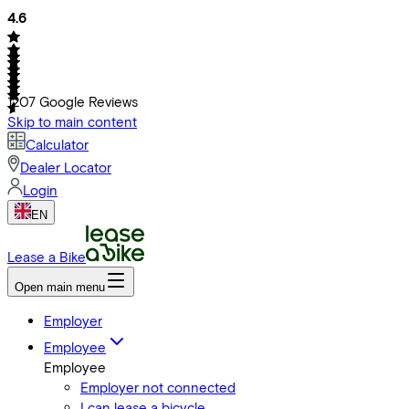
4.6
1207
Google Reviews
Skip to main content
Calculator
Dealer Locator
Login
EN
Lease a Bike
Open main menu
Employer
Employee
Employee
Employer not connected
I can lease a bicycle