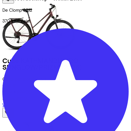
De Clomp
3212
3704 KB
Zeist
Cube
KATHMANDU PRO
SUNGLOW/PRIZM
(2026)
Costs per month from
€30,41
Price
€999,00
Save
€485,20
View