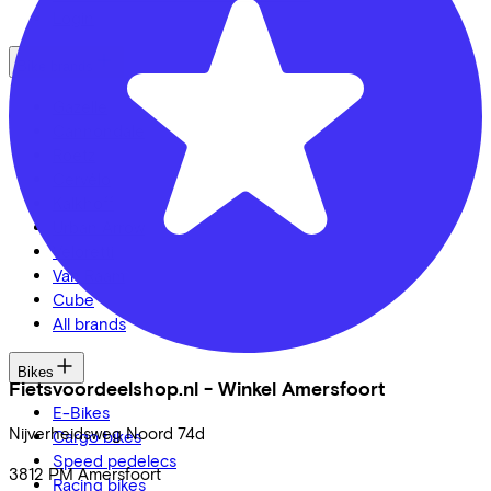
Login
Bike brands
Gazelle
Cannondale
Roetz
Cervélo
Kalkhoff
Urban Arrow
Veloretti
Van Raam
Cube
All brands
Bikes
Fietsvoordeelshop.nl - Winkel Amersfoort
E-Bikes
Nijverheidsweg Noord
74d
Cargo bikes
Speed pedelecs
3812 PM
Amersfoort
Racing bikes